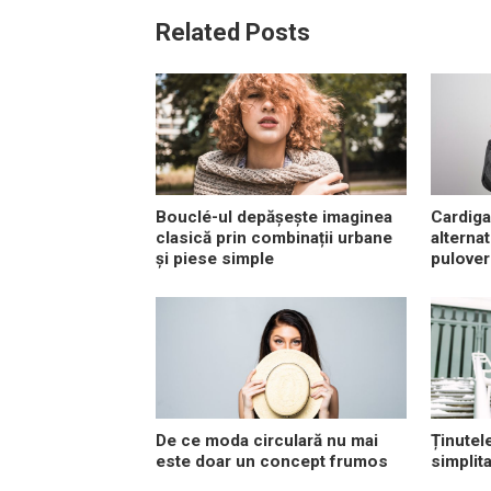
Related Posts
Bouclé-ul depășește imaginea
Cardiga
clasică prin combinații urbane
alterna
și piese simple
pulover
De ce moda circulară nu mai
Ținutel
este doar un concept frumos
simplit