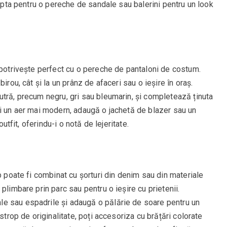
 opta pentru o pereche de sandale sau balerini pentru un look
 potrivește perfect cu o pereche de pantaloni de costum.
irou, cât și la un prânz de afaceri sau o ieșire în oraș.
utră, precum negru, gri sau bleumarin, și completează ținuta
ei un aer mai modern, adaugă o jachetă de blazer sau un
outfit, oferindu-i o notă de lejeritate.
b poate fi combinat cu șorturi din denim sau din materiale
plimbare prin parc sau pentru o ieșire cu prietenii.
e sau espadrile și adaugă o pălărie de soare pentru un
strop de originalitate, poți accesoriza cu brățări colorate