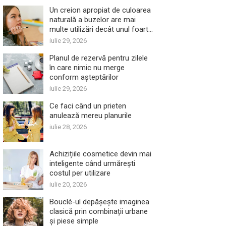
Un creion apropiat de culoarea
naturală a buzelor are mai
multe utilizări decât unul foarte
închis
iulie 29, 2026
Planul de rezervă pentru zilele
în care nimic nu merge
conform așteptărilor
iulie 29, 2026
Ce faci când un prieten
anulează mereu planurile
iulie 28, 2026
Achizițiile cosmetice devin mai
inteligente când urmărești
costul per utilizare
iulie 20, 2026
Bouclé-ul depășește imaginea
clasică prin combinații urbane
și piese simple