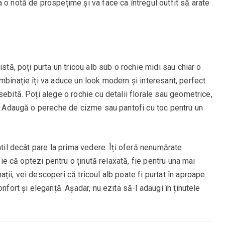
 o notă de prospețime și va face ca întregul outfit să arate
stă, poți purta un tricou alb sub o rochie midi sau chiar o
mbinație îți va aduce un look modern și interesant, perfect
ebită. Poți alege o rochie cu detalii florale sau geometrice,
t. Adaugă o pereche de cizme sau pantofi cu toc pentru un
atil decât pare la prima vedere. Îți oferă nenumărate
 fie că optezi pentru o ținută relaxată, fie pentru una mai
ii, vei descoperi că tricoul alb poate fi purtat în aproape
nfort și eleganță. Așadar, nu ezita să-l adaugi în ținutele