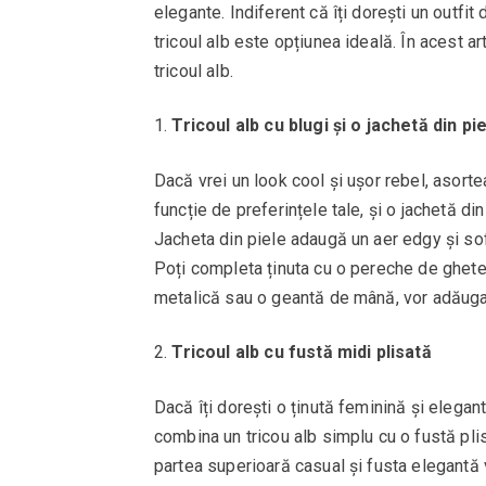
elegante. Indiferent că îți dorești un outfi
tricoul alb este opțiunea ideală. În acest art
tricoul alb.
Tricoul alb cu blugi și o jachetă din pi
Dacă vrei un look cool și ușor rebel, asorte
funcție de preferințele tale, și o jachetă di
Jacheta din piele adaugă un aer edgy și sofis
Poți completa ținuta cu o pereche de ghete
metalică sau o geantă de mână, vor adăuga 
Tricoul alb cu fustă midi plisată
Dacă îți dorești o ținută feminină și elegan
combina un tricou alb simplu cu o fustă pli
partea superioară casual și fusta elegantă v