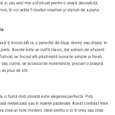
t de zi sau unul mai sofisticat pentru o seară deosebită,
icol, îți voi arăta 5 moduri creative și stylish de a purta
ele
ază-ți tricoul alb cu o pereche de blugi skinny sau drepți, în
n piele. Acesta este un outfit clasic, dar extrem de eficient.
ticat, iar tricoul alb păstrează lucrurile simple și fresh.
 sau cizme, iar accesoriile minimaliste, precum o brățară
un plus de stil.
tă, o fustă midi plisată este alegerea perfectă. Poți
sată metalizată sau în nuanțe pastelate. Acest contrast între
a crea un look modern, ideal pentru o zi în oraș sau chiar