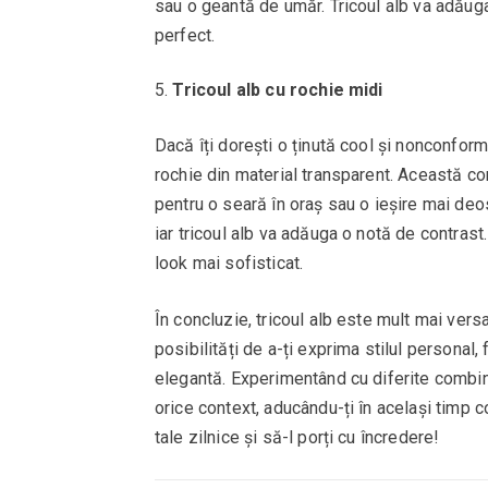
sau o geantă de umăr. Tricoul alb va adăuga
perfect.
Tricoul alb cu rochie midi
Dacă îți dorești o ținută cool și nonconformi
rochie din material transparent. Această co
pentru o seară în oraș sau o ieșire mai deos
iar tricoul alb va adăuga o notă de contras
look mai sofisticat.
În concluzie, tricoul alb este mult mai vers
posibilități de a-ți exprima stilul personal,
elegantă. Experimentând cu diferite combinaț
orice context, aducându-ți în același timp co
tale zilnice și să-l porți cu încredere!