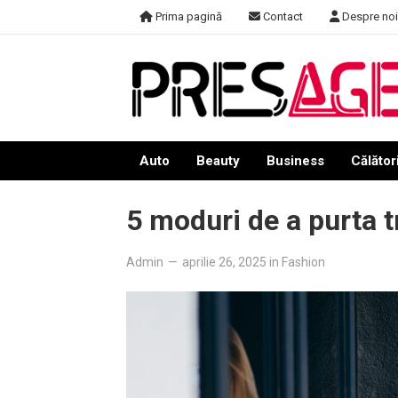
Skip
Prima pagină
Contact
Despre noi
to
content
Auto
Beauty
Business
Călători
5 moduri de a purta t
Admin
—
aprilie 26, 2025
in
Fashion