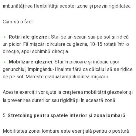
îmbunătățirea flexibilității acestei zone și previn rigiditatea.
Cum să o faci:
Rotiri ale gleznei:
Stai pe un scaun sau pe sol și ridică
un picior. Fă mișcări circulare cu glezna, 10-15 rotații într-o
direcție, apoi schimbă direcția.
Mobilizare gleznei:
Stai în picioare și îndoaie ușor
genunchiul, împingându-l înainte fără ca călcâiul să se ridice
de pe sol. Mărește gradual amplitudinea mișcării.
Aceste exerciții vor ajuta la creșterea mobilității gleznelor și
la prevenirea durerilor sau rigidității în această zonă.
Stretching pentru spatele inferior și zona lombară
Mobilitatea zonei lombare este esențială pentru o postură