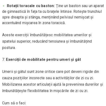
Rotații toracale cu baston:
Ține un baston sau un aparat
de gimnastică în fața ta cu brațele întinse. Rotește trunchiul
spre dreapta și stânga, menținând pelvisul nemișcat și
accentuând mișcarea în zona toracică.
Aceste exerciții îmbunătățesc mobilitatea umerilor și
spatelui superior, reducând tensiunea și îmbunătățind
postura.
Exerciții de mobilitate pentru umeri și gât
Umerii și gâtul sunt zone critice care pot deveni rigide din
cauza pozițiilor incorecte sau a activităților de zi cu zi.
Mobilizarea acestor articulații ajută la prevenirea durerilor și
îmbunătățește flexibilitatea în mișcările de zi cu zi.
Cum să o faci: