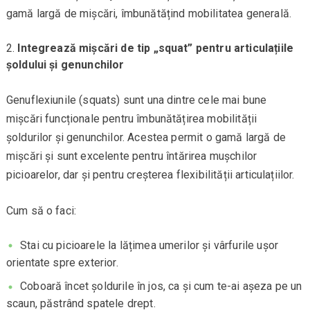
gamă largă de mișcări, îmbunătățind mobilitatea generală.
Integrează mișcări de tip „squat” pentru articulațiile
șoldului și genunchilor
Genuflexiunile (squats) sunt una dintre cele mai bune
mișcări funcționale pentru îmbunătățirea mobilității
șoldurilor și genunchilor. Acestea permit o gamă largă de
mișcări și sunt excelente pentru întărirea mușchilor
picioarelor, dar și pentru creșterea flexibilității articulațiilor.
Cum să o faci:
Stai cu picioarele la lățimea umerilor și vârfurile ușor
orientate spre exterior.
Coboară încet șoldurile în jos, ca și cum te-ai așeza pe un
scaun, păstrând spatele drept.