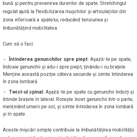
bună și pentru prevenirea durerilor de spate. Stretchingul
regulat ajută la flexibilizarea mușchilor și articulațiilor din
zona inferioară a spatelui, reducând tensiunea și
îmbunătățind mobilitatea.
Cum să o faci:
Întinderea genunchilor spre piept:
Așază-te pe spate,
îndoaie genunchii și adu-i spre piept, ținându-i cu brațele.
Menține această poziție câteva secunde și simte întinderea
în zona lombară.
Twist-ul spinal:
Așază-te pe spate cu genunchii îndoiți și
întinde brațele în lateral. Rotește încet genunchii într-o parte,
menținând umerii pe sol, și simte întinderea în zona lombară
și în spate.
Aceste mișcări simple contribuie la îmbunătățirea mobilității