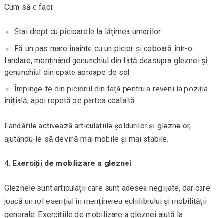
Cum să o faci:
Stai drept cu picioarele la lățimea umerilor.
Fă un pas mare înainte cu un picior și coboară într-o
fandare, menținând genunchiul din față deasupra gleznei și
genunchiul din spate aproape de sol.
Împinge-te din piciorul din față pentru a reveni la poziția
inițială, apoi repetă pe partea cealaltă.
Fandările activează articulațiile șoldurilor și gleznelor,
ajutându-le să devină mai mobile și mai stabile.
Exerciții de mobilizare a gleznei
Gleznele sunt articulații care sunt adesea neglijate, dar care
joacă un rol esențial în menținerea echilibrului și mobilității
generale. Exercițiile de mobilizare a gleznei ajută la