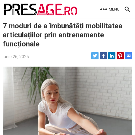
Skip
MENU
to
content
7 moduri de a îmbunătăți mobilitatea
articulațiilor prin antrenamente
funcționale
iunie 26, 2025