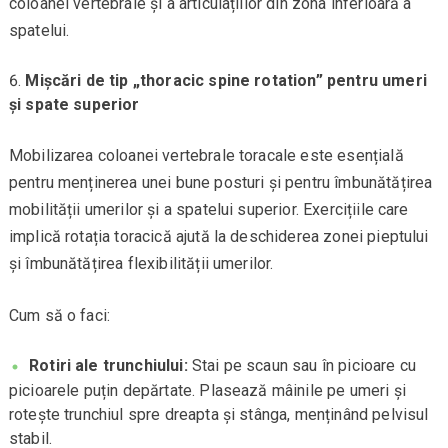
coloanei vertebrale și a articulațiilor din zona inferioară a
spatelui.
Mișcări de tip „thoracic spine rotation” pentru umeri
și spate superior
Mobilizarea coloanei vertebrale toracale este esențială
pentru menținerea unei bune posturi și pentru îmbunătățirea
mobilității umerilor și a spatelui superior. Exercițiile care
implică rotația toracică ajută la deschiderea zonei pieptului
și îmbunătățirea flexibilității umerilor.
Cum să o faci:
Rotiri ale trunchiului:
Stai pe scaun sau în picioare cu
picioarele puțin depărtate. Plasează mâinile pe umeri și
rotește trunchiul spre dreapta și stânga, menținând pelvisul
stabil.