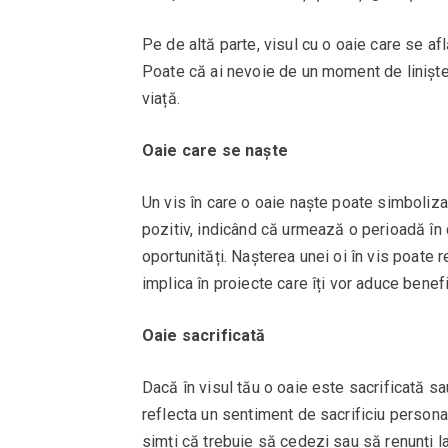
Pe de altă parte, visul cu o oaie care se af
Poate că ai nevoie de un moment de liniște p
viață.
Oaie care se naște
Un vis în care o oaie naște poate simboliza
pozitiv, indicând că urmează o perioadă în
oportunități. Nașterea unei oi în vis poate r
implica în proiecte care îți vor aduce benef
Oaie sacrificată
Dacă în visul tău o oaie este sacrificată sau
reflecta un sentiment de sacrificiu personal
simți că trebuie să cedezi sau să renunți la