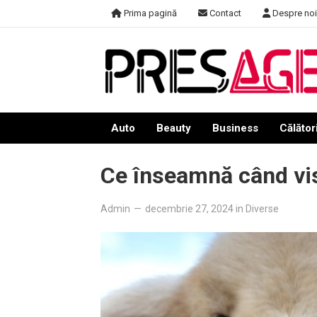
Skip
Prima pagină
Contact
Despre noi
to
content
Auto
Beauty
Business
Călători
Ce înseamnă când vis
Admin
—
decembrie 27, 2024
in
Diverse