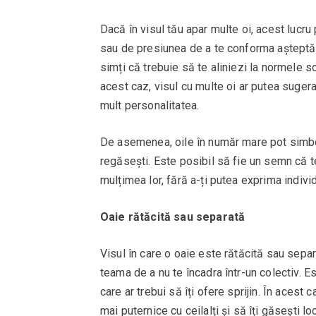
Dacă în visul tău apar multe oi, acest lucru
sau de presiunea de a te conforma așteptăril
simți că trebuie să te aliniezi la normele so
acest caz, visul cu multe oi ar putea sugera
mult personalitatea.
De asemenea, oile în număr mare pot simbo
regăsești. Este posibil să fie un semn că te 
mulțimea lor, fără a-ți putea exprima individ
Oaie rătăcită sau separată
Visul în care o oaie este rătăcită sau sep
teama de a nu te încadra într-un colectiv. Es
care ar trebui să îți ofere sprijin. În acest 
mai puternice cu ceilalți și să îți găsești l