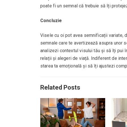
poate fi un semnal că trebuie să îți protejez
Concluzie
Visele cu oi pot avea semnificații variate,
semnale care te avertizează asupra unor s
analizezi contextul visului tău și să îți pui
relații și alegeri de viață. Indiferent de int
starea ta emoțională și să îți ajustezi com
Related Posts