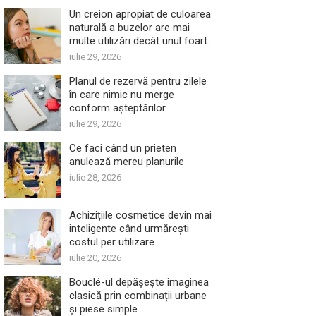
Un creion apropiat de culoarea
naturală a buzelor are mai
multe utilizări decât unul foarte
închis
iulie 29, 2026
Planul de rezervă pentru zilele
în care nimic nu merge
conform așteptărilor
iulie 29, 2026
Ce faci când un prieten
anulează mereu planurile
iulie 28, 2026
Achizițiile cosmetice devin mai
inteligente când urmărești
costul per utilizare
iulie 20, 2026
Bouclé-ul depășește imaginea
clasică prin combinații urbane
și piese simple