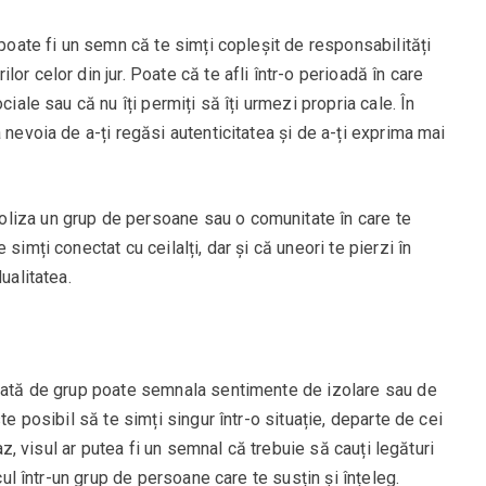
 poate fi un semn că te simți copleșit de responsabilități
or celor din jur. Poate că te afli într-o perioadă în care
ciale sau că nu îți permiți să îți urmezi propria cale. În
 nevoia de a-ți regăsi autenticitatea și de a-ți exprima mai
liza un grup de persoane sau o comunitate în care te
simți conectat cu ceilalți, dar și că uneori te pierzi în
ualitatea.
arată de grup poate semnala sentimente de izolare sau de
te posibil să te simți singur într-o situație, departe de cei
caz, visul ar putea fi un semnal că trebuie să cauți legături
ocul într-un grup de persoane care te susțin și înțeleg.