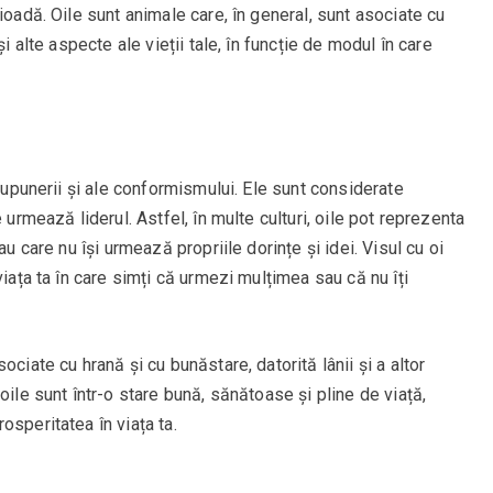
ioadă. Oile sunt animale care, în general, sunt asociate cu
și alte aspecte ale vieții tale, în funcție de modul în care
 supunerii și ale conformismului. Ele sunt considerate
 urmează liderul. Astfel, în multe culturi, oile pot reprezenta
au care nu își urmează propriile dorințe și idei. Visul cu oi
viața ta în care simți că urmezi mulțimea sau că nu îți
ciate cu hrană și cu bunăstare, datorită lânii și a altor
oile sunt într-o stare bună, sănătoase și pline de viață,
osperitatea în viața ta.