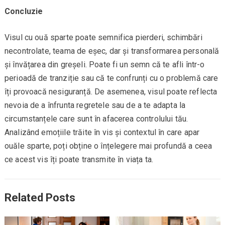
Concluzie
Visul cu ouă sparte poate semnifica pierderi, schimbări
necontrolate, teama de eșec, dar și transformarea personală
și învățarea din greșeli. Poate fi un semn că te afli într-o
perioadă de tranziție sau că te confrunți cu o problemă care
îți provoacă nesiguranță. De asemenea, visul poate reflecta
nevoia de a înfrunta regretele sau de a te adapta la
circumstanțele care sunt în afacerea controlului tău.
Analizând emoțiile trăite în vis și contextul în care apar
ouăle sparte, poți obține o înțelegere mai profundă a ceea
ce acest vis îți poate transmite în viața ta.
Related Posts