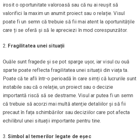
irosit o oportunitate valoroasă sau că nu ai reușit să
valorifici la maxim un anumit proiect sau o relație. Visul
poate fi un semn că trebuie să fii mai atent la oportunitățile
care ți se oferă și să le apreciezi în mod corespunzător.
Fragilitatea unei situații
Ouăle sunt fragede și se pot sparge ușor, iar visul cu ouă
sparte poate reflecta fragilitatea unei situații din viața ta.
Poate că te afli într-o perioadă în care simți că lucrurile sunt
instabile sau că o relație, un proiect sau o decizie
importantă riscă să se destrame. Visul ar putea fi un semn
că trebuie să acorzi mai multă atenție detaliilor și să fii
precaut în fața schimbărilor sau deciziilor care pot afecta
echilibrul unei situații importante pentru tine.
Simbol al temerilor legate de eșec