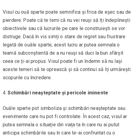
Visul cu ouă sparte poate semnifica și frica de eșec sau de
pierdere. Poate că te temi că nu vei reuși să îți îndeplinești
obiectivele sau că lucrurile pe care le construiești se vor
distruge. Dacă în vis simți o stare de regret sau frustrare
legată de ouăle sparte, acest lucru ar putea semnala o
teamă subconștientă de a nu reuși să duci la bun sfârșit
ceea ce ți-ai propus. Visul poate fi un îndemn să nu lași
aceste temeri să te oprească și să continui să îți urmărești
scopurile cu încredere.
Schimbări neașteptate și pericole iminente
Ouăle sparte pot simboliza și schimbări neașteptate sau
evenimente care nu pot fi controlate. În acest caz, visul ar
putea semnala o situație din viața ta în care nu ai putut
anticipa schimbările sau în care te-ai confruntat cu o