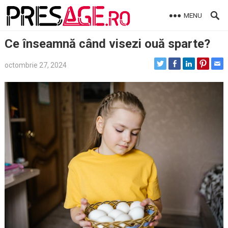
Skip
MENU
to
content
Ce înseamnă când visezi ouă sparte?
octombrie 27, 2024