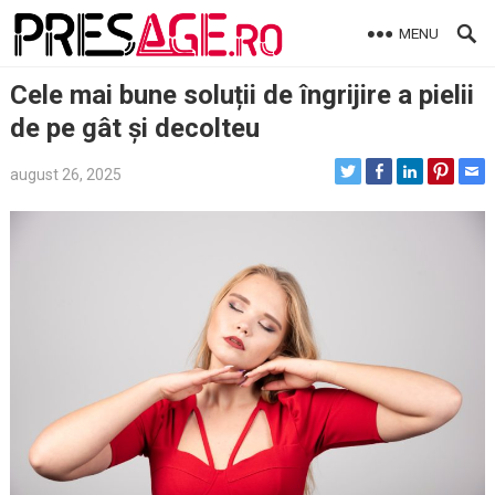
Skip
MENU
to
content
Cele mai bune soluții de îngrijire a pielii
de pe gât și decolteu
august 26, 2025