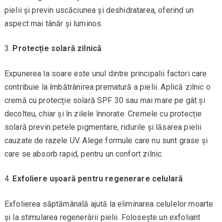
pielii și previn uscăciunea și deshidratarea, oferind un
aspect mai tânăr și luminos.
Protecție solară zilnică
Expunerea la soare este unul dintre principalii factori care
contribuie la îmbătrânirea prematură a pielii. Aplică zilnic o
cremă cu protecție solară SPF 30 sau mai mare pe gât și
decolteu, chiar și în zilele înnorate. Cremele cu protecție
solară previn petele pigmentare, ridurile și lăsarea pielii
cauzate de razele UV. Alege formule care nu sunt grase și
care se absorb rapid, pentru un confort zilnic.
Exfoliere ușoară pentru regenerare celulară
Exfolierea săptămânală ajută la eliminarea celulelor moarte
și la stimularea regenerării pielii. Folosește un exfoliant