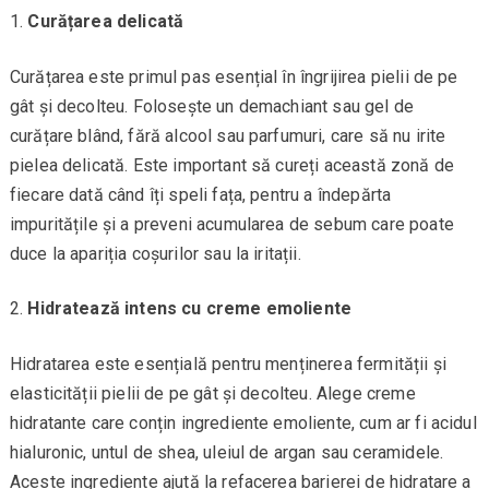
Curățarea delicată
Curățarea este primul pas esențial în îngrijirea pielii de pe
gât și decolteu. Folosește un demachiant sau gel de
curățare blând, fără alcool sau parfumuri, care să nu irite
pielea delicată. Este important să cureți această zonă de
fiecare dată când îți speli fața, pentru a îndepărta
impuritățile și a preveni acumularea de sebum care poate
duce la apariția coșurilor sau la iritații.
Hidratează intens cu creme emoliente
Hidratarea este esențială pentru menținerea fermității și
elasticității pielii de pe gât și decolteu. Alege creme
hidratante care conțin ingrediente emoliente, cum ar fi acidul
hialuronic, untul de shea, uleiul de argan sau ceramidele.
Aceste ingrediente ajută la refacerea barierei de hidratare a