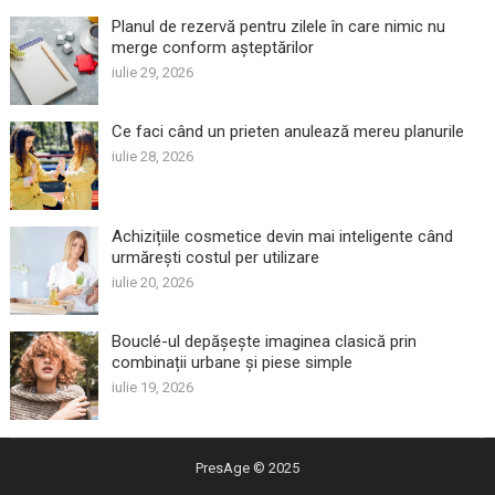
Planul de rezervă pentru zilele în care nimic nu
merge conform așteptărilor
iulie 29, 2026
Ce faci când un prieten anulează mereu planurile
iulie 28, 2026
Achizițiile cosmetice devin mai inteligente când
urmărești costul per utilizare
iulie 20, 2026
Bouclé-ul depășește imaginea clasică prin
combinații urbane și piese simple
iulie 19, 2026
PresAge
© 2025