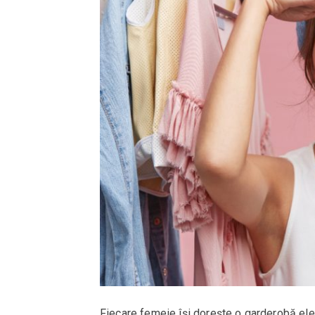
Fiecare femeie își dorește o garderobă ele