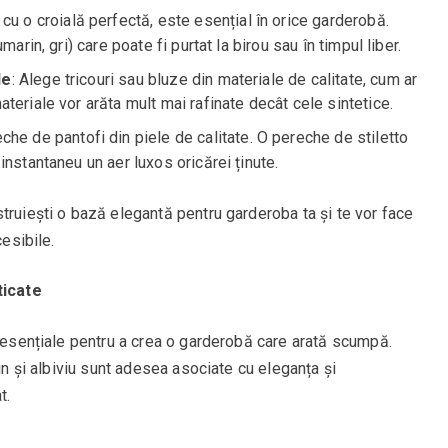
, cu o croială perfectă, este esențial în orice garderobă.
arin, gri) care poate fi purtat la birou sau în timpul liber.
le
: Alege tricouri sau bluze din materiale de calitate, cum ar
teriale vor arăta mult mai rafinate decât cele sintetice.
eche de pantofi din piele de calitate. O pereche de stiletto
instantaneu un aer luxos oricărei ținute.
truiești o bază elegantă pentru garderoba ta și te vor face
cesibile.
ticate
t esențiale pentru a crea o garderobă care arată scumpă.
rin și albiviu sunt adesea asociate cu eleganța și
t.