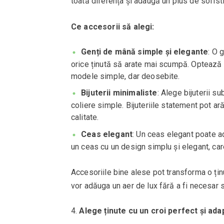
toată diferența și adaugă un plus de sofist
Ce accesorii să alegi:
Genți de mână simple și elegante
: O 
orice ținută să arate mai scumpă. Optează pe
modele simple, dar deosebite.
Bijuterii minimaliste
: Alege bijuterii su
coliere simple. Bijuteriile statement pot a
calitate.
Ceas elegant
: Un ceas elegant poate a
un ceas cu un design simplu și elegant, care
Accesoriile bine alese pot transforma o ținu
vor adăuga un aer de lux fără a fi necesar s
Alege ținute cu un croi perfect și adap