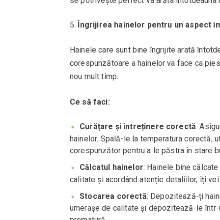
se potrivește perfect va arăta întotdeauna
Îngrijirea hainelor pentru un aspect i
Hainele care sunt bine îngrijite arată întot
corespunzătoare a hainelor va face ca pies
nou mult timp.
Ce să faci:
Curățare și întreținere corectă
: Asigu
hainelor. Spală-le la temperatura corectă, ut
corespunzător pentru a le păstra în stare b
Călcatul hainelor
: Hainele bine călcate
calitate și acordând atenție detaliilor, îți v
Stocarea corectă
: Depozitează-ți hain
umerașe de calitate și depozitează-le într-
prematură.