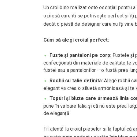
Un croi bine realizat este esențial pentru a
o piesă care îți se potrivește perfect și îț
decât o piesă de designer care nu îți vine b
Cum să alegi croiul perfect:
Fuste și pantaloni pe corp
: Fustele și 
confecționați din materiale de calitate te vo
fustei sau a pantalonilor – o fustă prea lun
Rochii cu talie definită
: Alege rochii ca
elegant va crea o siluetă armonioasă și te v
Topuri și bluze care urmează linia co
pune în valoare talia și că nu este prea lar
de eleganță.
Fii atentă la croiul pieselor și la faptul că