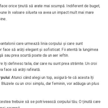
 face orice ținută să arate mai scumpă. Indiferent de buget,
i pune în valoare silueta va avea un impact mult mai mare
ine.
pantalonii care urmează linia corpului și care sunt
r face să arăți elegant și sofisticat. Fii atentă la lungimea
gă sau prea scurtă poate da un aer ieftin.
re îți definesc talia, dar care nu sunt prea strâmte. Un croi
a face să arăți rafinată.
rpului
: Atunci când alegi un top, asigură-te că acesta îți
g. Bluzele cu un croi simplu, dar feminin, vor adăuga un plus
 acestea trebuie să se potrivească corpului tău. O ținută care