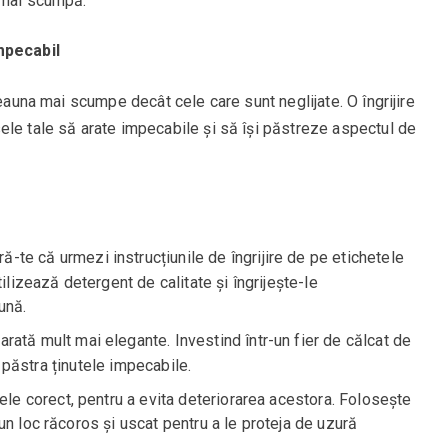
 mai scumpă.
mpecabil
deauna mai scumpe decât cele care sunt neglijate. O îngrijire
ele tale să arate impecabile și să își păstreze aspectul de
ră-te că urmezi instrucțiunile de îngrijire de pe etichetele
ilizează detergent de calitate și îngrijește-le
ună.
 arată mult mai elegante. Investind într-un fier de călcat de
ei păstra ținutele impecabile.
ele corect, pentru a evita deteriorarea acestora. Folosește
un loc răcoros și uscat pentru a le proteja de uzură