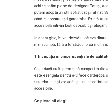
achiziționăm piese de designer. Totuși, ac
putem adopta un stil sofisticat și rafinat. S
când îți construiești garderoba. Există truc
accesibilă într-un look deosebit și elegant.
În acest ghid, îți voi dezvălui câteva dintr
mai scumpă, fără a te strădui prea mult sau
Investiția în piese esențiale de calitat
Chiar dacă nu îți permiți să cumperi multe a
este esențială pentru a-ți face garderoba 
ținutelor tale și vor adăuga un aer sofistic
accesibile.
Ce piese să alegi: