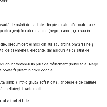
icare.
geantă de mână de calitate, din piele naturală, poate face
ntru genți în culori clasice (negru, camel, gri) sau în
btile, precum cercei mici din aur sau argint, brățări fine și
răta, de asemenea, elegante, dar asigură-te că sunt de
dăuga instantaneu un plus de rafinament ținutei tale. Alege
 poate fi purtat la orice ocazie.
tă simplă într-o ținută sofisticată, iar piesele de calitate
ă cheltuiești foarte mult.
tat siluetei tale