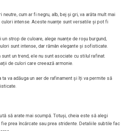
i neutre, cum ar fi negru, alb, bej și gri, va arăta mult mai
ulori intense. Aceste nuanțe sunt versatile și pot fi
i un strop de culoare, alege nuanțe de roșu burgund,
lori sunt intense, dar rămân elegante și sofisticate.
 sunt un trend, ele nu sunt asociate cu stilul rafinat.
ații de culori care creează armonie.
 ta va adăuga un aer de rafinament și îți va permite să
isticate.
inută să arate mai scumpă. Totuși, cheia este să alegi
 fie prea încărcate sau prea stridente. Detaliile subtile fac