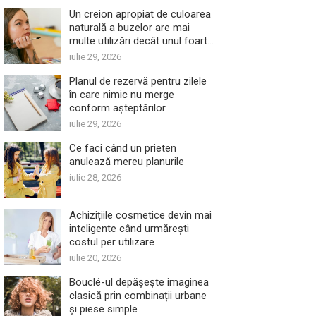
Un creion apropiat de culoarea
naturală a buzelor are mai
multe utilizări decât unul foarte
închis
iulie 29, 2026
Planul de rezervă pentru zilele
în care nimic nu merge
conform așteptărilor
iulie 29, 2026
Ce faci când un prieten
anulează mereu planurile
iulie 28, 2026
Achizițiile cosmetice devin mai
inteligente când urmărești
costul per utilizare
iulie 20, 2026
Bouclé-ul depășește imaginea
clasică prin combinații urbane
și piese simple