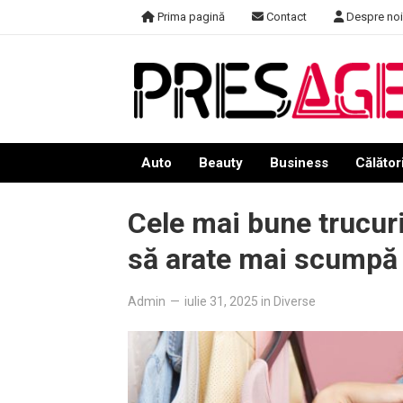
Skip
Prima pagină
Contact
Despre noi
to
content
Auto
Beauty
Business
Călători
Cele mai bune trucuri
să arate mai scumpă
Admin
—
iulie 31, 2025
in
Diverse