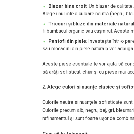
Blazer bine croit
: Un blazer de calitate
Alege unul într-o culoare neutră (negru, bleum
Tricouri și bluze din materiale natura
fi bumbacul organic sau cașmirul. Aceste ma
Pantofi din piele
: Investește într-o per
sau mocasini din piele naturală vor adăuga 
Aceste piese esențiale te vor ajuta să cons
să arăți sofisticat, chiar și cu piese mai ac
Alege culori și nuanțe clasice și sofis
Culorile neutre și nuanțele sofisticate sun
Culorile precum alb, negru, bej, gri, bleuma
rafinamentul și sunt foarte ușor de combina
Cum să le folosești: