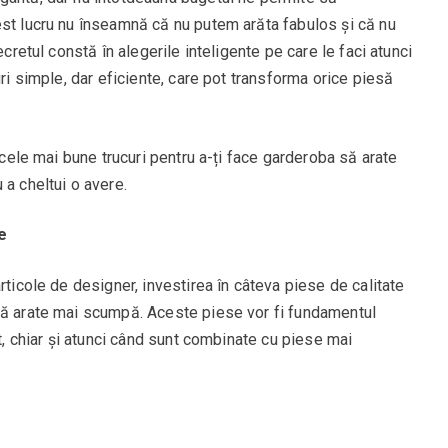
est lucru nu înseamnă că nu putem arăta fabulos și că nu
ecretul constă în alegerile inteligente pe care le faci atunci
uri simple, dar eficiente, care pot transforma orice piesă
e cele mai bune trucuri pentru a-ți face garderoba să arate
 a cheltui o avere.
e
rticole de designer, investirea în câteva piese de calitate
să arate mai scumpă. Aceste piese vor fi fundamentul
at, chiar și atunci când sunt combinate cu piese mai