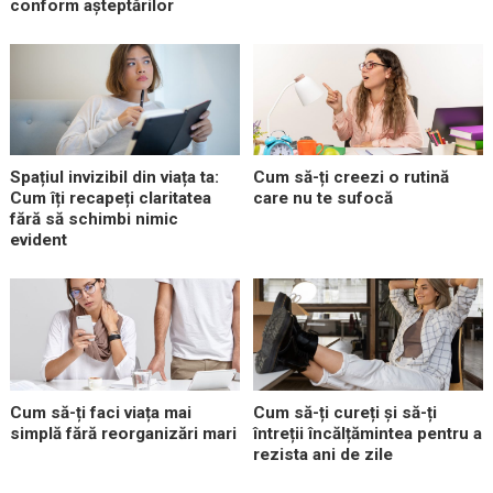
conform așteptărilor
Spațiul invizibil din viața ta:
Cum să-ți creezi o rutină
Cum îți recapeți claritatea
care nu te sufocă
fără să schimbi nimic
evident
Cum să-ți faci viața mai
Cum să-ți cureți și să-ți
simplă fără reorganizări mari
întreții încălțămintea pentru a
rezista ani de zile