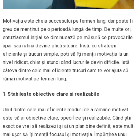
Motivația este cheia succesului pe termen lung, dar poate fi
greu de menținut pe o perioadă lungă de timp. De multe ori,
entuziasmul inițial se diminuează pe măsură ce provocările
apar sau rutina devine plictisitoare. Însă, cu strategii
eficiente și trucuri simple, poți să îți menții motivația la un
nivel ridicat, chiar și atunci când lucrurile devin dificile. Iată
câteva dintre cele mai eficiente trucuri care te vor ajuta să
rămâi motivat pe termen lung.
Stabilește obiective clare și realizabile
Unul dintre cele mai eficiente moduri de a rămâne motivat
este să ai obiective clare, specifice și realizabile. Când știi
exact ce vrei să realizezi și ai un plan bine definit, este mult
mai ușor să îți menții focusul și motivația. Împărțirea unui