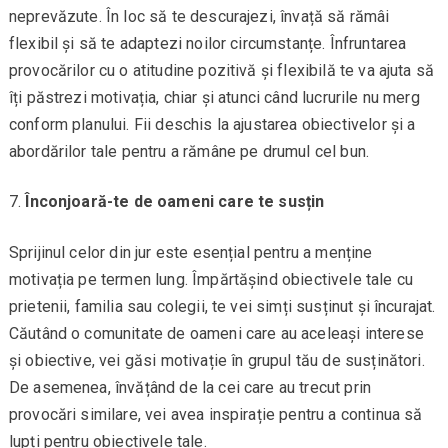
neprevăzute. În loc să te descurajezi, învață să rămâi
flexibil și să te adaptezi noilor circumstanțe. Înfruntarea
provocărilor cu o atitudine pozitivă și flexibilă te va ajuta să
îți păstrezi motivația, chiar și atunci când lucrurile nu merg
conform planului. Fii deschis la ajustarea obiectivelor și a
abordărilor tale pentru a rămâne pe drumul cel bun.
Înconjoară-te de oameni care te susțin
Sprijinul celor din jur este esențial pentru a menține
motivația pe termen lung. Împărtășind obiectivele tale cu
prietenii, familia sau colegii, te vei simți susținut și încurajat.
Căutând o comunitate de oameni care au aceleași interese
și obiective, vei găsi motivație în grupul tău de susținători.
De asemenea, învățând de la cei care au trecut prin
provocări similare, vei avea inspirație pentru a continua să
lupți pentru obiectivele tale.