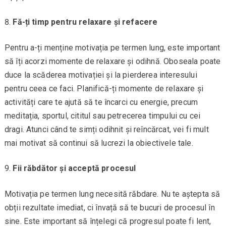
Fă-ți timp pentru relaxare și refacere
Pentru a-ți menține motivația pe termen lung, este important
să îți acorzi momente de relaxare și odihnă. Oboseala poate
duce la scăderea motivației și la pierderea interesului
pentru ceea ce faci. Planifică-ți momente de relaxare și
activități care te ajută să te încarci cu energie, precum
meditația, sportul, cititul sau petrecerea timpului cu cei
dragi. Atunci când te simți odihnit și reîncărcat, vei fi mult
mai motivat să continui să lucrezi la obiectivele tale.
Fii răbdător și acceptă procesul
Motivația pe termen lung necesită răbdare. Nu te aștepta să
obții rezultate imediat, ci învață să te bucuri de procesul în
sine. Este important să înțelegi că progresul poate fi lent,