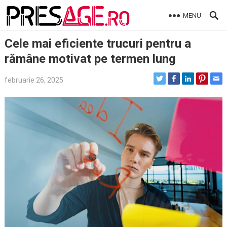
Skip
MENU
to
content
Cele mai eficiente trucuri pentru a
rămâne motivat pe termen lung
februarie 26, 2025