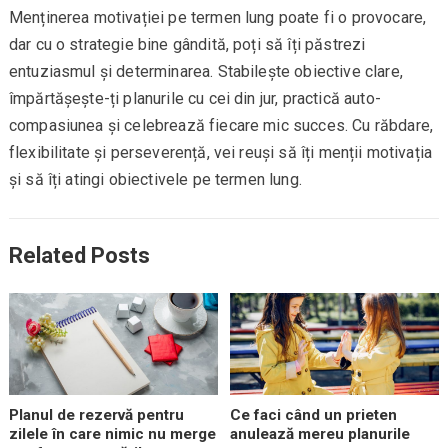
Menținerea motivației pe termen lung poate fi o provocare,
dar cu o strategie bine gândită, poți să îți păstrezi
entuziasmul și determinarea. Stabilește obiective clare,
împărtășește-ți planurile cu cei din jur, practică auto-
compasiunea și celebrează fiecare mic succes. Cu răbdare,
flexibilitate și perseverență, vei reuși să îți menții motivația
și să îți atingi obiectivele pe termen lung.
Related Posts
Planul de rezervă pentru
Ce faci când un prieten
zilele în care nimic nu merge
anulează mereu planurile