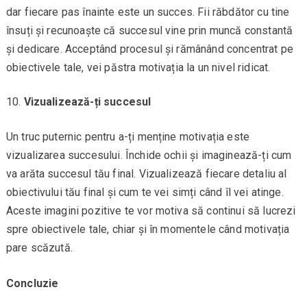
dar fiecare pas înainte este un succes. Fii răbdător cu tine
însuți și recunoaște că succesul vine prin muncă constantă
și dedicare. Acceptând procesul și rămânând concentrat pe
obiectivele tale, vei păstra motivația la un nivel ridicat.
Vizualizează-ți succesul
Un truc puternic pentru a-ți menține motivația este
vizualizarea succesului. Închide ochii și imaginează-ți cum
va arăta succesul tău final. Vizualizează fiecare detaliu al
obiectivului tău final și cum te vei simți când îl vei atinge.
Aceste imagini pozitive te vor motiva să continui să lucrezi
spre obiectivele tale, chiar și în momentele când motivația
pare scăzută.
Concluzie