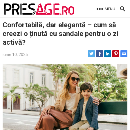
Skip
MENU
to
content
Confortabilă, dar elegantă – cum să
creezi o ținută cu sandale pentru o zi
activă?
iunie 10, 2025