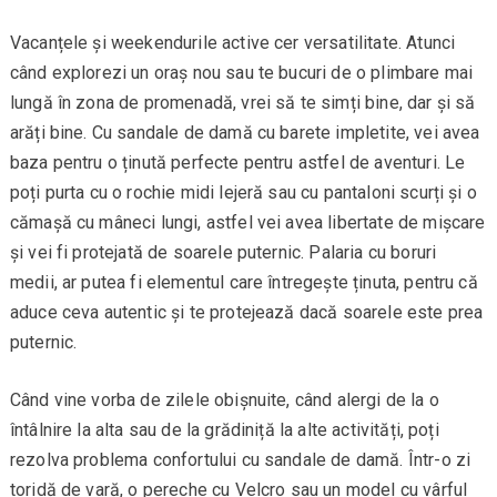
Vacanțele și weekendurile active cer versatilitate. Atunci
când explorezi un oraș nou sau te bucuri de o plimbare mai
lungă în zona de promenadă, vrei să te simți bine, dar și să
arăți bine. Cu sandale de damă cu barete impletite, vei avea
baza pentru o ținută perfecte pentru astfel de aventuri. Le
poți purta cu o rochie midi lejeră sau cu pantaloni scurți și o
cămașă cu mâneci lungi, astfel vei avea libertate de mișcare
și vei fi protejată de soarele puternic. Palaria cu boruri
medii, ar putea fi elementul care întregește ținuta, pentru că
aduce ceva autentic și te protejează dacă soarele este prea
puternic.
Când vine vorba de zilele obișnuite, când alergi de la o
întâlnire la alta sau de la grădiniță la alte activități, poți
rezolva problema confortului cu sandale de damă. Într-o zi
toridă de vară, o pereche cu Velcro sau un model cu vârful