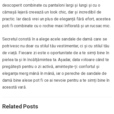
descoperit combinate cu pantaloni largi și lungi și cu o
cămașă lejeră creează un look chic, dar și incredibil de
practic. Iar dacă vrei un plus de eleganță fără efort, acestea
poti fi combinate cu o rochie maxi înflorată și un rucsac mic.
Secretul constă în a alege acele sandale de damă care se
potrivesc nu doar cu stilul tău vestimentar, ci și cu stilul tău
de viață. Fiecare zi este o oportunitate de a te simți bine în
pielea ta și în încălțămintea ta. Așadar, data viitoare când te
pregătești pentru o zi activă, amintește-ți: confortul și
eleganța merg mână în mână, iar o pereche de sandale de
damă bine alese pot fi ce ai nevoie pentru a te simți bine în
această vară.
Related Posts