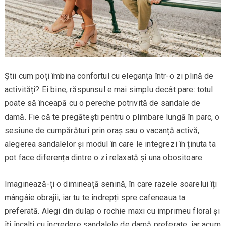
Știi cum poți îmbina confortul cu eleganța într-o zi plină de
activități? Ei bine, răspunsul e mai simplu decât pare: totul
poate să înceapă cu o pereche potrivită de sandale de
damă. Fie că te pregătești pentru o plimbare lungă în parc, o
sesiune de cumpărături prin oraș sau o vacanță activă,
alegerea sandalelor și modul în care le integrezi în ținuta ta
pot face diferența dintre o zi relaxată și una obositoare.
Imaginează-ți o dimineață senină, în care razele soarelui îți
mângâie obrajii, iar tu te îndrepți spre cafeneaua ta
preferată. Alegi din dulap o rochie maxi cu imprimeu floral și
îți încalți cu încredere sandalele de damă preferate, iar acum