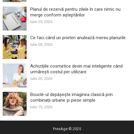
Planul de rezervă pentru zilele în care nimic nu
merge conform așteptărilor
iulie 29, 2026
Ce faci când un prieten anulează mereu planurile
iulie 28, 2026
Achizițiile cosmetice devin mai inteligente când
urmărești costul per utilizare
iulie 20, 2026
Bouclé-ul depășește imaginea clasică prin
combinații urbane și piese simple
iulie 19, 2026
PresAge
© 2025