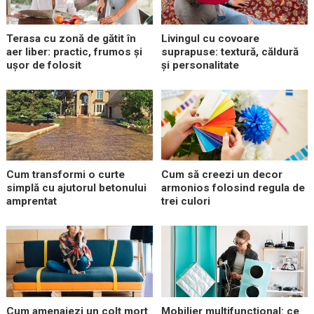
Terasa cu zonă de gătit în
Livingul cu covoare
aer liber: practic, frumos și
suprapuse: textură, căldură
ușor de folosit
și personalitate
Cum transformi o curte
Cum să creezi un decor
simplă cu ajutorul betonului
armonios folosind regula de
amprentat
trei culori
Cum amenajezi un colț mort
Mobilier multifuncțional: ce