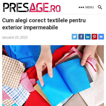
Skip
MENU
to
content
Cum alegi corect textilele pentru
exterior impermeabile
ianuarie 25, 2025