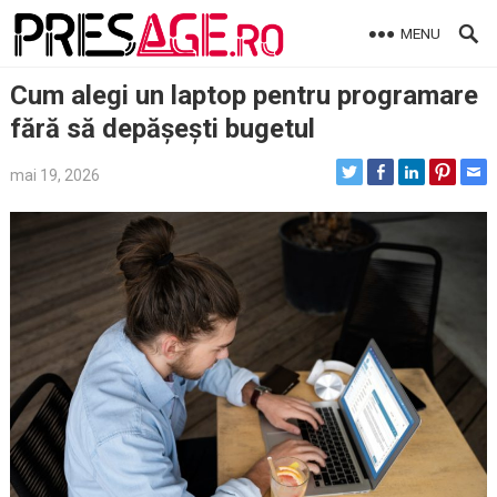
Skip
MENU
to
content
Cum alegi un laptop pentru programare
fără să depășești bugetul
mai 19, 2026