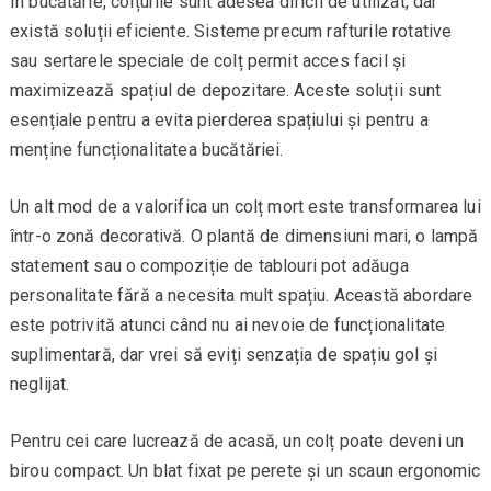
În bucătărie, colțurile sunt adesea dificil de utilizat, dar
există soluții eficiente. Sisteme precum rafturile rotative
sau sertarele speciale de colț permit acces facil și
maximizează spațiul de depozitare. Aceste soluții sunt
esențiale pentru a evita pierderea spațiului și pentru a
menține funcționalitatea bucătăriei.
Un alt mod de a valorifica un colț mort este transformarea lui
într-o zonă decorativă. O plantă de dimensiuni mari, o lampă
statement sau o compoziție de tablouri pot adăuga
personalitate fără a necesita mult spațiu. Această abordare
este potrivită atunci când nu ai nevoie de funcționalitate
suplimentară, dar vrei să eviți senzația de spațiu gol și
neglijat.
Pentru cei care lucrează de acasă, un colț poate deveni un
birou compact. Un blat fixat pe perete și un scaun ergonomic