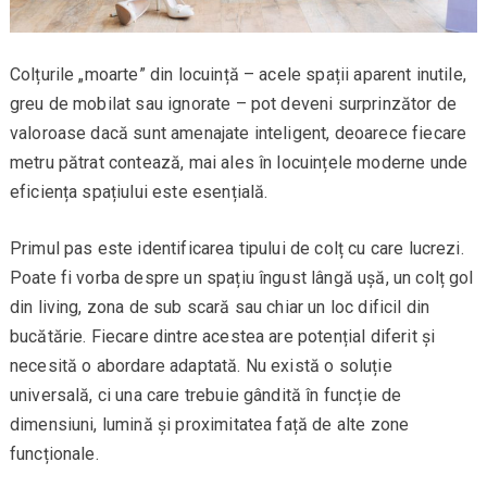
Colțurile „moarte” din locuință – acele spații aparent inutile,
greu de mobilat sau ignorate – pot deveni surprinzător de
valoroase dacă sunt amenajate inteligent, deoarece fiecare
metru pătrat contează, mai ales în locuințele moderne unde
eficiența spațiului este esențială.
Primul pas este identificarea tipului de colț cu care lucrezi.
Poate fi vorba despre un spațiu îngust lângă ușă, un colț gol
din living, zona de sub scară sau chiar un loc dificil din
bucătărie. Fiecare dintre acestea are potențial diferit și
necesită o abordare adaptată. Nu există o soluție
universală, ci una care trebuie gândită în funcție de
dimensiuni, lumină și proximitatea față de alte zone
funcționale.