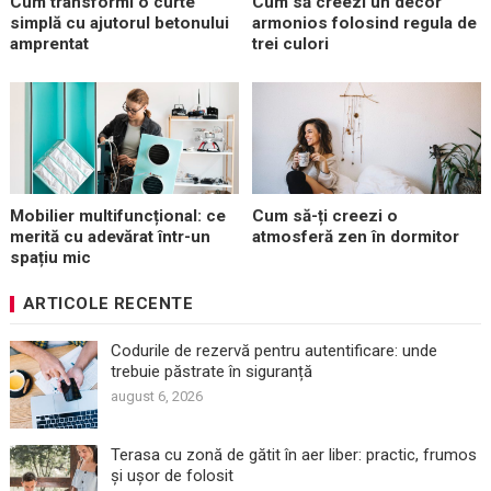
Cum transformi o curte
Cum să creezi un decor
simplă cu ajutorul betonului
armonios folosind regula de
amprentat
trei culori
Mobilier multifuncțional: ce
Cum să-ți creezi o
merită cu adevărat într-un
atmosferă zen în dormitor
spațiu mic
ARTICOLE RECENTE
Codurile de rezervă pentru autentificare: unde
trebuie păstrate în siguranță
august 6, 2026
Terasa cu zonă de gătit în aer liber: practic, frumos
și ușor de folosit