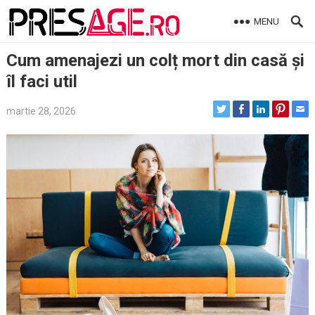
Skip
MENU
to
content
Cum amenajezi un colț mort din casă și
îl faci util
martie 28, 2026