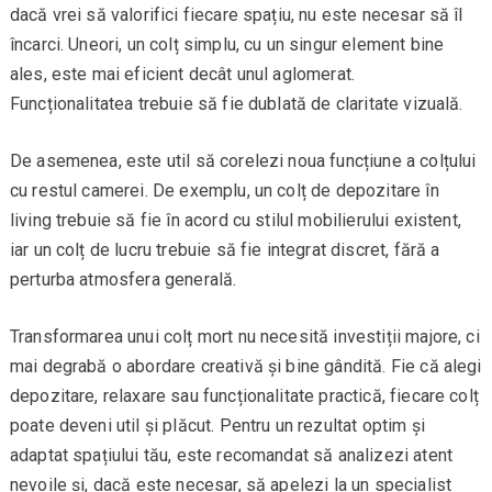
dacă vrei să valorifici fiecare spațiu, nu este necesar să îl
încarci. Uneori, un colț simplu, cu un singur element bine
ales, este mai eficient decât unul aglomerat.
Funcționalitatea trebuie să fie dublată de claritate vizuală.
De asemenea, este util să corelezi noua funcțiune a colțului
cu restul camerei. De exemplu, un colț de depozitare în
living trebuie să fie în acord cu stilul mobilierului existent,
iar un colț de lucru trebuie să fie integrat discret, fără a
perturba atmosfera generală.
Transformarea unui colț mort nu necesită investiții majore, ci
mai degrabă o abordare creativă și bine gândită. Fie că alegi
depozitare, relaxare sau funcționalitate practică, fiecare colț
poate deveni util și plăcut. Pentru un rezultat optim și
adaptat spațiului tău, este recomandat să analizezi atent
nevoile și, dacă este necesar, să apelezi la un specialist