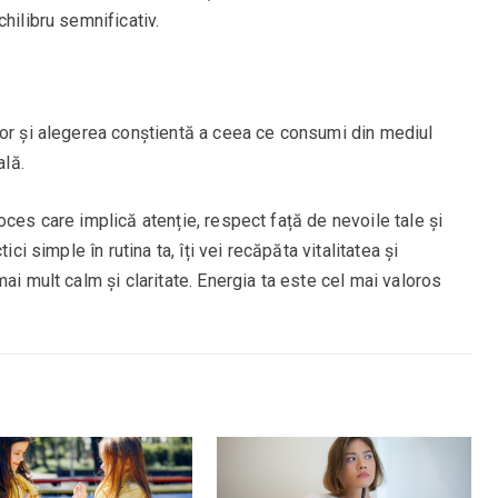
hilibru semnificativ.
lor și alegerea conștientă a ceea ce consumi din mediul
ală.
oces care implică atenție, respect față de nevoile tale și
ici simple în rutina ta, îți vei recăpăta vitalitatea și
ai mult calm și claritate. Energia ta este cel mai valoros