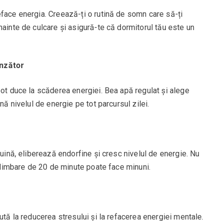
eface energia. Creează-ți o rutină de somn care să-ți
nainte de culcare și asigură-te că dormitorul tău este un
unzător
pot duce la scăderea energiei. Bea apă regulat și alege
nă nivelul de energie pe tot parcursul zilei.
guină, eliberează endorfine și cresc nivelul de energie. Nu
 plimbare de 20 de minute poate face minuni.
ută la reducerea stresului și la refacerea energiei mentale.