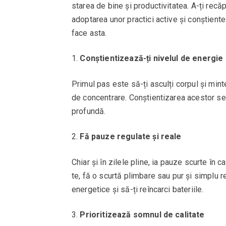
starea de bine și productivitatea. A-ți rec
adoptarea unor practici active și conștiente 
face asta.
Conștientizează-ți nivelul de energie
Primul pas este să-ți asculți corpul și min
de concentrare. Conștientizarea acestor se
profundă.
Fă pauze regulate și reale
Chiar și în zilele pline, ia pauze scurte în 
te, fă o scurtă plimbare sau pur și simplu r
energetice și să-ți reîncarci bateriile.
Prioritizează somnul de calitate