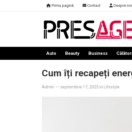
Skip
Prima pagină
Contact
Despre noi
to
content
Auto
Beauty
Business
Călători
Cum îți recapeți ener
Admin
—
septembrie 17, 2025
in
Lifestyle