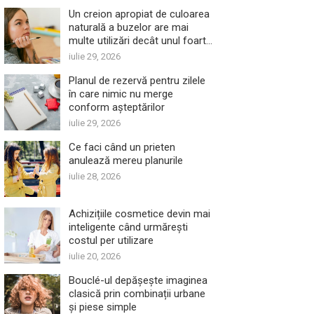
Un creion apropiat de culoarea
naturală a buzelor are mai
multe utilizări decât unul foarte
închis
iulie 29, 2026
Planul de rezervă pentru zilele
în care nimic nu merge
conform așteptărilor
iulie 29, 2026
Ce faci când un prieten
anulează mereu planurile
iulie 28, 2026
Achizițiile cosmetice devin mai
inteligente când urmărești
costul per utilizare
iulie 20, 2026
Bouclé-ul depășește imaginea
clasică prin combinații urbane
și piese simple