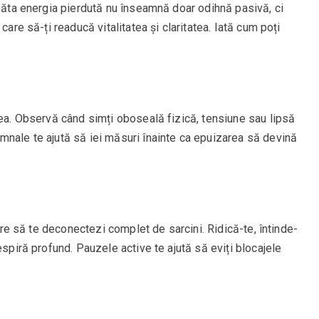
ăpăta energia pierdută nu înseamnă doar odihnă pasivă, ci
care să-ți readucă vitalitatea și claritatea. Iată cum poți
tea. Observă când simți oboseală fizică, tensiune sau lipsă
mnale te ajută să iei măsuri înainte ca epuizarea să devină
care să te deconectezi complet de sarcini. Ridică-te, întinde-
espiră profund. Pauzele active te ajută să eviți blocajele