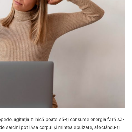
epede, agitația zilnică poate să-ți consume energia fără să-
a de sarcini pot lăsa corpul și mintea epuizate, afectându-ți