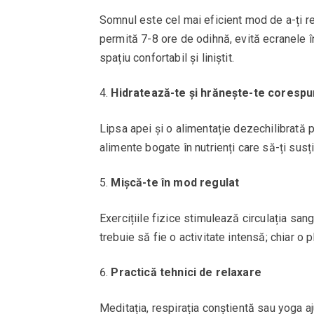
Somnul este cel mai eficient mod de a-ți r
permită 7-8 ore de odihnă, evită ecranele î
spațiu confortabil și liniștit.
Hidratează-te și hrănește-te coresp
Lipsa apei și o alimentație dezechilibrată 
alimente bogate în nutrienți care să-ți susți
Mișcă-te în mod regulat
Exercițiile fizice stimulează circulația san
trebuie să fie o activitate intensă; chiar o
Practică tehnici de relaxare
Meditația, respirația conștientă sau yoga aj