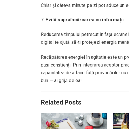
Chiar și câteva minute pe zi pot aduce un ec
Evită supraîncărcarea cu informații
Reducerea timpului petrecut în fața ecrane
digital te ajută să-ți protejezi energia ment
Recăpătarea energiei în agitație este un pr
pași conștienți. Prin integrarea acestor pract
capacitatea de a face față provocărilor cu m
bun — ai grijă de ea!
Related Posts