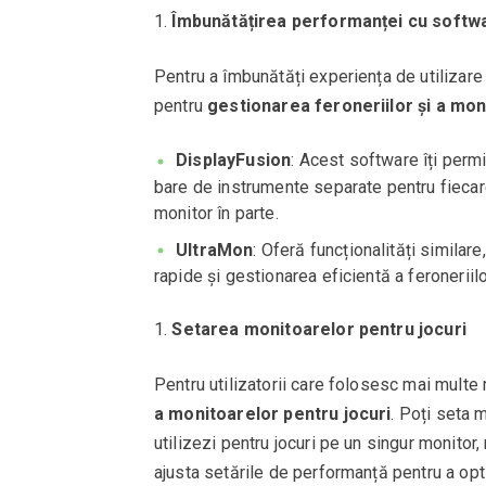
Îmbunătățirea performanței cu softw
Pentru a îmbunătăți experiența de utilizare
pentru
gestionarea feroneriilor și a mon
DisplayFusion
: Acest software îți perm
bare de instrumente separate pentru fiecare
monitor în parte.
UltraMon
: Oferă funcționalități similar
rapide și gestionarea eficientă a feroneriilo
Setarea monitoarelor pentru jocuri
Pentru utilizatorii care folosesc mai mult
a monitoarelor pentru jocuri
. Poți seta 
utilizezi pentru jocuri pe un singur monitor,
ajusta setările de performanță pentru a opt