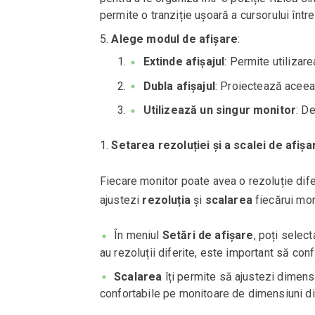
permite o tranziție ușoară a cursorului într
Alege modul de afişare
:
Extinde afișajul
: Permite utilizar
Dubla afișajul
: Proiectează aceeaș
Utilizează un singur monitor
: D
Setarea rezoluției și a scalei de afișa
Fiecare monitor poate avea o rezoluție dife
ajustezi
rezoluția
și
scalarea
fiecărui moni
În meniul
Setări de afișare
, poți selec
au rezoluții diferite, este important să con
Scalarea
îți permite să ajustezi dimensiu
confortabile pe monitoare de dimensiuni dif