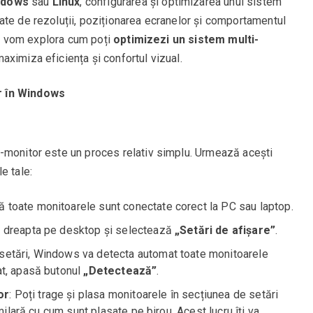
ndows
sau
Linux
, configurarea și optimizarea unui sistem
ate de rezoluții, poziționarea ecranelor și comportamentul
ol, vom explora cum poți
optimizezi un sistem multi-
aximiza eficiența și confortul vizual.
r în Windows
-monitor este un proces relativ simplu. Urmează acești
e tale:
că toate monitoarele sunt conectate corect la PC sau laptop.
ic dreapta pe desktop și selectează
„Setări de afișare”
.
e setări, Windows va detecta automat toate monitoarele
at, apasă butonul
„Detectează”
.
or
: Poți trage și plasa monitoarele în secțiunea de setări
milară cu cum sunt plasate pe birou. Acest lucru îți va