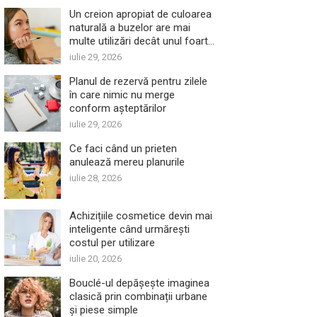
Un creion apropiat de culoarea
naturală a buzelor are mai
multe utilizări decât unul foarte
închis
iulie 29, 2026
Planul de rezervă pentru zilele
în care nimic nu merge
conform așteptărilor
iulie 29, 2026
Ce faci când un prieten
anulează mereu planurile
iulie 28, 2026
Achizițiile cosmetice devin mai
inteligente când urmărești
costul per utilizare
iulie 20, 2026
Bouclé-ul depășește imaginea
clasică prin combinații urbane
și piese simple