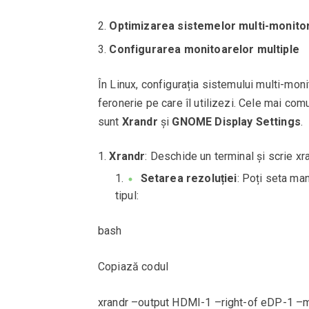
Optimizarea sistemelor multi-monitor
Configurarea monitoarelor multiple
În Linux, configurația sistemului multi-moni
feronerie pe care îl utilizezi. Cele mai com
sunt
Xrandr
și
GNOME Display Settings
.
Xrandr
: Deschide un terminal și scrie x
Setarea rezoluției
: Poți seta man
tipul:
bash
Copiază codul
xrandr –output HDMI-1 –right-of eDP-1 