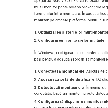
spațiul de lucru vizual. Fie că folosești
Wi
multi-monitor poate adresa provocările leg
feroneriilor între monitoare. În acest artic
monitor
pe ambele platforme, pentru a-ți m
Optimizarea sistemelor multi-monito
Configurarea monitoarelor multiple
În Windows, configurarea unui sistem multi
pași pentru a adăuga și organiza monitoarel
Conectează monitoarele
: Asigură-te 
Accesează setările de afișare
: Dă cl
Detectează monitoarele
: În meniul d
conectate. Dacă un monitor nu este detect
Configurează dispunerea monitoarel
pentru a le organiza într-o poziție fizică si