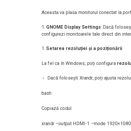
Aceasta va plasa monitorul conectat la port
GNOME Display Settings
: Dacă foloseș
configurezi monitoarele tale direct din inte
Setarea rezoluției și a poziționării
La fel ca în Windows, poți configura
rezolu
Dacă folosești Xrandr, poți ajusta rezolu
bash
Copiază codul
xrandr –output HDMI-1 –mode 1920×1080