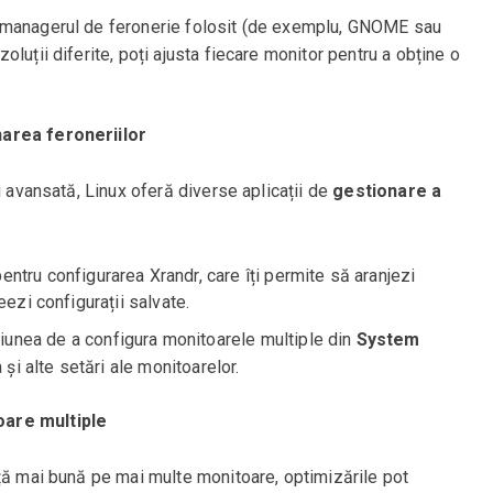
de managerul de feronerie folosit (de exemplu, GNOME sau
luții diferite, poți ajusta fiecare monitor pentru a obține o
narea feroneriilor
i avansată, Linux oferă diverse aplicații de
gestionare a
entru configurarea Xrandr, care îți permite să aranjezi
eezi configurații salvate.
țiunea de a configura monitoarele multiple din
System
a și alte setări ale monitoarelor.
oare multiple
nță mai bună pe mai multe monitoare, optimizările pot