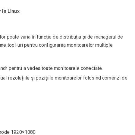
 în Linux
tor poate varia în funcție de distribuția și de managerul de
une tool-uri pentru configurarea monitoarelor multiple
randr pentru a vedea toate monitoarele conectate.
ual rezoluțiile și pozițiile monitoarelor folosind comenzi de
–mode 1920×1080