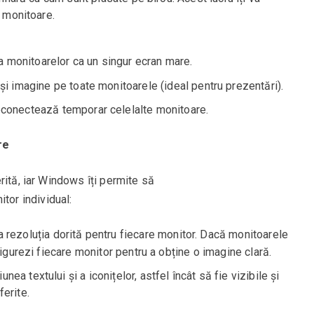
e monitoare.
ea monitoarelor ca un singur ecran mare.
i imagine pe toate monitoarele (ideal pentru prezentări).
econectează temporar celelalte monitoare.
re
rită, iar Windows îți permite să
tor individual:
ta rezoluția dorită pentru fiecare monitor. Dacă monitoarele
figurezi fiecare monitor pentru a obține o imagine clară.
nea textului și a iconițelor, astfel încât să fie vizibile și
erite.