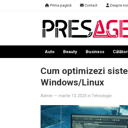
Skip
Prima pagină
Contact
Despre noi
to
content
Auto
Beauty
Business
Călători
Cum optimizezi siste
Windows/Linux
Admin
—
martie 13, 2025
in
Tehnologie