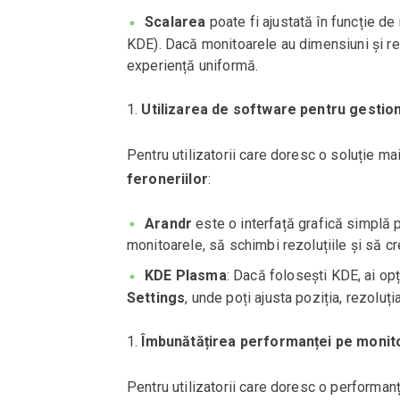
Scalarea
poate fi ajustată în funcție 
KDE). Dacă monitoarele au dimensiuni și rezo
experiență uniformă.
Utilizarea de software pentru gestio
Pentru utilizatorii care doresc o soluție ma
feroneriilor
:
Arandr
este o interfață grafică simplă p
monitoarele, să schimbi rezoluțiile și să cr
KDE Plasma
: Dacă folosești KDE, ai op
Settings
, unde poți ajusta poziția, rezoluți
Îmbunătățirea performanței pe monit
Pentru utilizatorii care doresc o performa