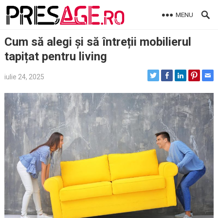
Skip
MENU
to
content
Cum să alegi și să întreții mobilierul
tapițat pentru living
iulie 24, 2025