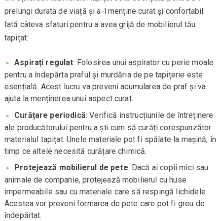
prelungi durata de viață și a-l menține curat și confortabil.
Iată câteva sfaturi pentru a avea grijă de mobilierul tău
tapițat:
Aspirați regulat
: Folosirea unui aspirator cu perie moale
pentru a îndepărta praful și murdăria de pe tapițerie este
esențială. Acest lucru va preveni acumularea de praf și va
ajuta la menținerea unui aspect curat.
Curățare periodică
: Verifică instrucțiunile de întreținere
ale producătorului pentru a ști cum să curăți corespunzător
materialul tapițat. Unele materiale pot fi spălate la mașină, în
timp ce altele necesită curățare chimică.
Protejează mobilierul de pete
: Dacă ai copii mici sau
animale de companie, protejează mobilierul cu huse
impermeabile sau cu materiale care să respingă lichidele.
Acestea vor preveni formarea de pete care pot fi greu de
îndepărtat.