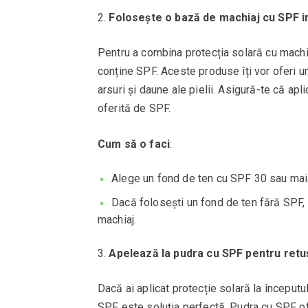
Folosește o bază de machiaj cu SPF i
Pentru a combina protecția solară cu machia
conține SPF. Aceste produse îți vor oferi u
arsuri și daune ale pielii. Asigură-te că ap
oferită de SPF.
Cum să o faci
:
Alege un fond de ten cu SPF 30 sau mai m
Dacă folosești un fond de ten fără SPF, 
machiaj.
Apelează la pudra cu SPF pentru retu
Dacă ai aplicat protecție solară la începutul
SPF este soluția perfectă. Pudra cu SPF ofe