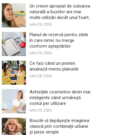
Un creion apropiat de culoarea
naturală a buzelor are mai
multe utilizări decât unul foarte
închis
iulie 29, 2026
Planul de rezervă pentru zilele
în care nimic nu merge
conform așteptărilor
iulie 29, 2026
Ce faci când un prieten
anulează mereu planurile
iulie 28, 2026
Achizițiile cosmetice devin mai
inteligente când urmărești
costul per utilizare
iulie 20, 2026
Bouclé-ul depășește imaginea
clasică prin combinații urbane
și piese simple