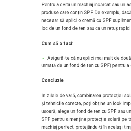
Pentru a evita un machiaj încărcat sau un a
produse care conțin SPF. De exemplu, dacă 
necesar să aplici o cremă cu SPF suplimenta
loc de un fond de ten sau ca un retuș rapid.
Cum să o faci
:
Asigură-te că nu aplici mai mult de do
urmată de un fond de ten cu SPF) pentru a e
Concluzie
În zilele de vară, combinarea protecției so
și tehnicile corecte, poți obține un look im
ușoară, alege un fond de ten cu SPF sau un 
SPF pentru a menține protecția solară pe tot
machiaj perfect, protejându-ți în același ti