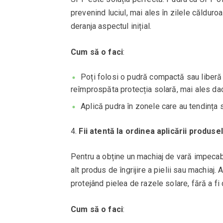
prevenind luciul, mai ales în zilele călduro
deranja aspectul inițial.
Cum să o faci
:
Poți folosi o pudră compactă sau liberă 
reîmprospăta protecția solară, mai ales dacă
Aplică pudra în zonele care au tendința s
Fii atentă la ordinea aplicării produse
Pentru a obține un machiaj de vară impecabi
alt produs de îngrijire a pielii sau machiaj.
protejând pielea de razele solare, fără a fi
Cum să o faci
: