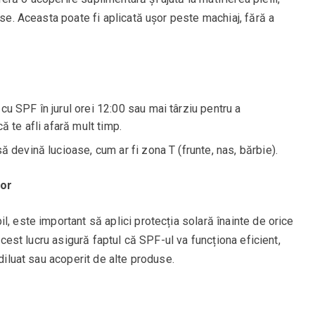
ase. Aceasta poate fi aplicată ușor peste machiaj, fără a
cu SPF în jurul orei 12:00 sau mai târziu pentru a
 te afli afară mult timp.
ă devină lucioase, cum ar fi zona T (frunte, nas, bărbie).
lor
l, este important să aplici protecția solară înainte de orice
 Acest lucru asigură faptul că SPF-ul va funcționa eficient,
 diluat sau acoperit de alte produse.