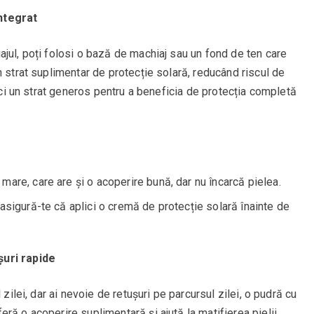
ntegrat
jul, poți folosi o bază de machiaj sau un fond de ten care
n strat suplimentar de protecție solară, reducând riscul de
lici un strat generos pentru a beneficia de protecția completă
are, care are și o acoperire bună, dar nu încarcă pielea.
asigură-te că aplici o cremă de protecție solară înainte de
șuri rapide
 zilei, dar ai nevoie de retușuri pe parcursul zilei, o pudră cu
ră o acoperire suplimentară și ajută la matifierea pielii,