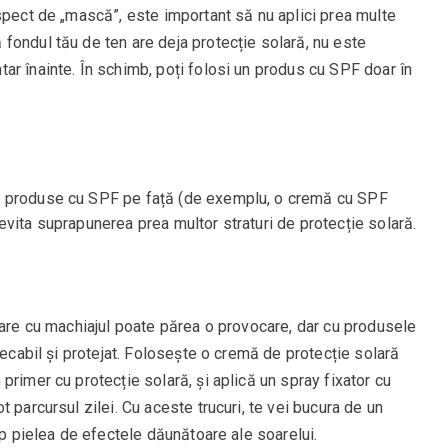
spect de „mască”, este important să nu aplici prea multe
fondul tău de ten are deja protecție solară, nu este
r înainte. În schimb, poți folosi un produs cu SPF doar în
uă produse cu SPF pe față (de exemplu, o cremă cu SPF
vita suprapunerea prea multor straturi de protecție solară.
lare cu machiajul poate părea o provocare, dar cu produsele
pecabil și protejat. Folosește o cremă de protecție solară
primer cu protecție solară, și aplică un spray fixator cu
 parcursul zilei. Cu aceste trucuri, te vei bucura de un
mp pielea de efectele dăunătoare ale soarelui.