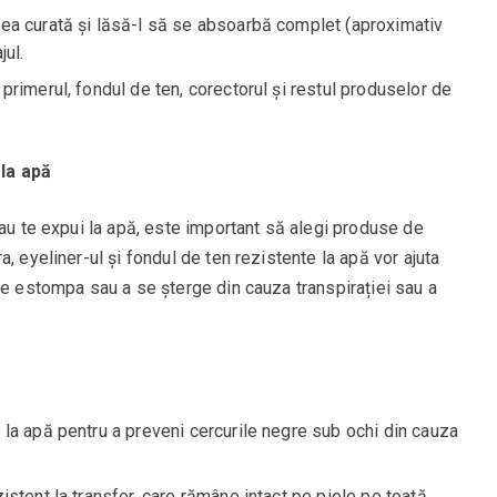
lea curată și lăsă-l să se absoarbă complet (aproximativ
jul.
primerul, fondul de ten, corectorul și restul produselor de
la apă
sau te expui la apă, este important să alegi produse de
, eyeliner-ul și fondul de ten rezistente la apă vor ajuta
se estompa sau a se șterge din cauza transpirației sau a
 la apă pentru a preveni cercurile negre sub ochi din cauza
istent la transfer, care rămâne intact pe piele pe toată