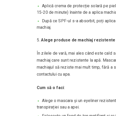
Aplică crema de protecție solară pe pie
15-20 de minute) înainte de a aplica machia
După ce SPF-ul s-a absorbit, poți aplica 
machiaj.
Alege produse de machiaj rezistente 
În zilele de vară, mai ales când este cald 
machiaj care sunt rezistente la apă. Mascara
machiajul să reziste mai mult timp, fără a 
contactului cu apa.
Cum să o faci
:
Alege o mascara și un eyeliner rezistent
transpirației sau a apei.
Folosește un fond de ten matifiant și rez