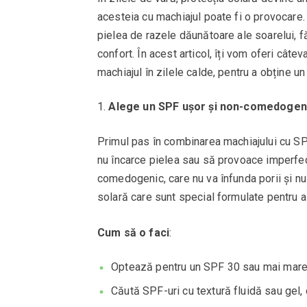
acesteia cu machiajul poate fi o provocare.
pielea de razele dăunătoare ale soarelui, 
confort. În acest articol, îți vom oferi cât
machiajul în zilele calde, pentru a obține un
Alege un SPF ușor și non-comedogen
Primul pas în combinarea machiajului cu SP
nu încarce pielea sau să provoace imperfecț
comedogenic, care nu va înfunda porii și n
solară care sunt special formulate pentru a 
Cum să o faci
:
Optează pentru un SPF 30 sau mai mare, 
Căută SPF-uri cu textură fluidă sau gel, 