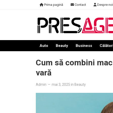
Skip
Prima pagină
Contact
Despre noi
to
content
Auto
Beauty
Business
Călători
Cum să combini machia
vară
Admin
—
mai 3, 2025
in
Beauty