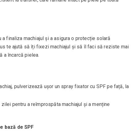
a finaliza machiajul și a asigura o protecție solară
 te ajută să îți fixezi machiajul și să îl faci să reziste mai
ră a încarcă pielea.
chiaj, pulverizează ușor un spray fixator cu SPF pe față, la
zilei pentru a reîmprospăta machiajul și a menține
pe bază de SPF