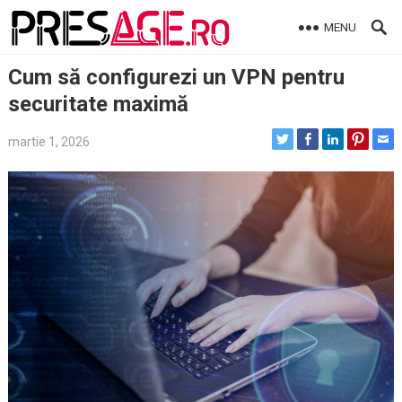
Skip
MENU
to
content
Cum să configurezi un VPN pentru
securitate maximă
martie 1, 2026