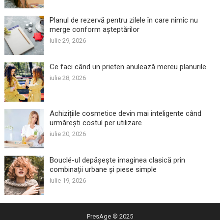
Planul de rezervă pentru zilele în care nimic nu
merge conform așteptărilor
iulie 29, 2026
Ce faci când un prieten anulează mereu planurile
iulie 28, 2026
Achizițiile cosmetice devin mai inteligente când
urmărești costul per utilizare
iulie 20, 2026
Bouclé-ul depășește imaginea clasică prin
combinații urbane și piese simple
iulie 19, 2026
PresAge
© 2025