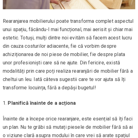
Rearanjarea mobilierului poate transforma complet aspectul
unui spațiu, făcându-l mai funcțional, mai aerisit și chiar mai
estetic. Totuși, mulți dintre noi evităm să facem acest lucru
din cauza costurilor adiacente, fie că vorbim despre
achiziționarea de noi piese de mobilier, fie despre plata
unor profesioniști care să ne ajute. Din fericire, există
modalități prin care poți realiza rearanjări de mobilier fără a
cheltui un leu. Iată câteva sugestii care te vor ajuta să îți
transforme locuința, fără a depăși bugetul!
Planifică înainte de a acționa
Înainte de a începe orice rearanjare, este esențial să îți faci
un plan. Nu te grăbi să mutați piesele de mobilier fără să ai
o viziune clară asupra modului în care vrei să arate spațiul