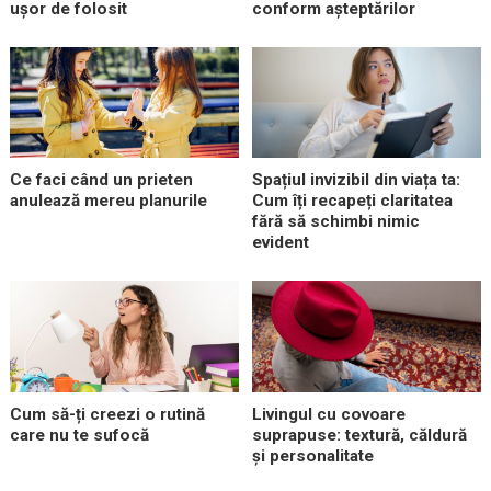
ușor de folosit
conform așteptărilor
Ce faci când un prieten
Spațiul invizibil din viața ta:
anulează mereu planurile
Cum îți recapeți claritatea
fără să schimbi nimic
evident
Cum să-ți creezi o rutină
Livingul cu covoare
care nu te sufocă
suprapuse: textură, căldură
și personalitate