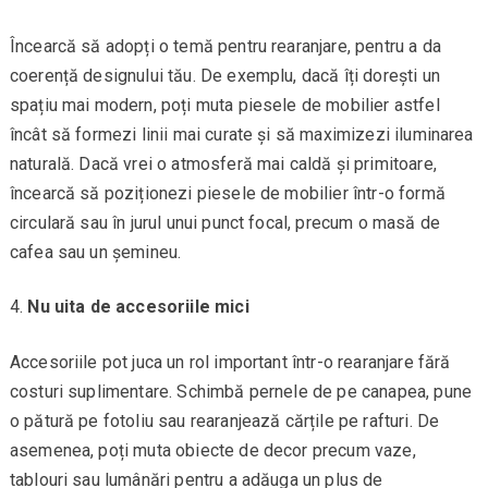
Încearcă să adopți o temă pentru rearanjare, pentru a da
coerență designului tău. De exemplu, dacă îți dorești un
spațiu mai modern, poți muta piesele de mobilier astfel
încât să formezi linii mai curate și să maximizezi iluminarea
naturală. Dacă vrei o atmosferă mai caldă și primitoare,
încearcă să poziționezi piesele de mobilier într-o formă
circulară sau în jurul unui punct focal, precum o masă de
cafea sau un șemineu.
Nu uita de accesoriile mici
Accesoriile pot juca un rol important într-o rearanjare fără
costuri suplimentare. Schimbă pernele de pe canapea, pune
o pătură pe fotoliu sau rearanjează cărțile pe rafturi. De
asemenea, poți muta obiecte de decor precum vaze,
tablouri sau lumânări pentru a adăuga un plus de