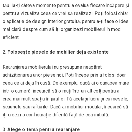
tău. Ia-ți câteva momente pentru a evalua fiecare încăpere și
pentru a vizualiza ceea ce vrei să realizezi. Poți folosi chiar
o aplicație de design interior gratuită, pentru a-ți face o idee
mai clară despre cum să îți organizezi mobilierul în mod
eficient.
Folosește piesele de mobilier deja existente
Rearanjarea mobilierului nu presupune neapărat
achiziționarea unor piese noi. Poți începe prin a folosi doar
ceea ce ai deja în casă. De exemplu, dacă ai o canapea mare
într-o cameră, încearcă să o muți într-un alt colț pentru a
crea mai mult spațiu în jurul ei. Fă același lucru și cu mesele,
scaunele sau rafturile. Dacă ai mobilier modular, încearcă să
îți creezi o configurație diferită față de cea inițială.
Alege o temă pentru rearanjare