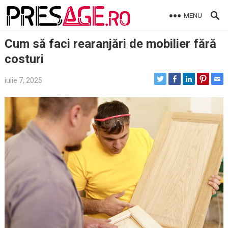
Skip
MENU
to
content
Cum să faci rearanjări de mobilier fără
costuri
iulie 7, 2025