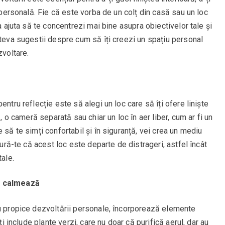
a personală. Fie că este vorba de un colț din casă sau un loc
va ajuta să te concentrezi mai bine asupra obiectivelor tale și
âteva sugestii despre cum să îți creezi un spațiu personal
zvoltare.
entru reflecție este să alegi un loc care să îți ofere liniște
ă, o cameră separată sau chiar un loc în aer liber, cum ar fi un
 să te simți confortabil și în siguranță, vei crea un mediu
gură-te că acest loc este departe de distrageri, astfel încât
tale.
e calmează
iu propice dezvoltării personale, încorporează elemente
ți include plante verzi, care nu doar că purifică aerul, dar au