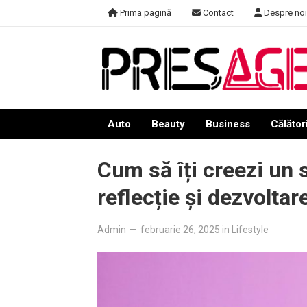
Skip
Prima pagină
Contact
Despre noi
to
content
Auto
Beauty
Business
Călători
Cum să îți creezi un 
reflecție și dezvoltar
Admin
—
februarie 26, 2025
in
Lifestyle