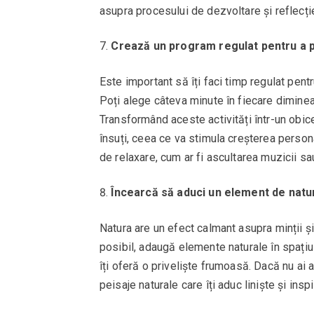
asupra procesului de dezvoltare și reflecție
Crează un program regulat pentru a p
Este important să îți faci timp regulat pen
Poți alege câteva minute în fiecare dimineaț
Transformând aceste activități într-un obice
însuți, ceea ce va stimula creșterea persona
de relaxare, cum ar fi ascultarea muzicii sa
Încearcă să aduci un element de natur
Natura are un efect calmant asupra minții și
posibil, adaugă elemente naturale în spațiul
îți oferă o priveliște frumoasă. Dacă nu ai 
peisaje naturale care îți aduc liniște și inspi