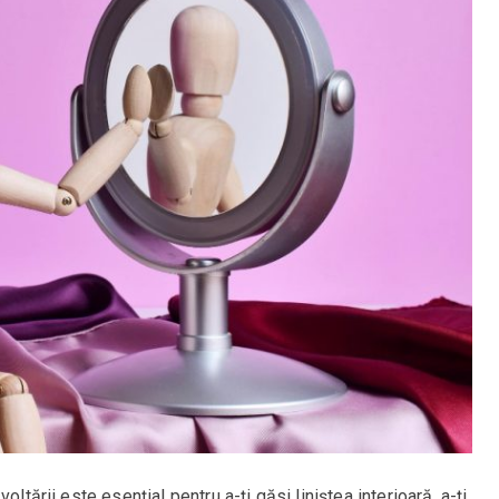
oltării este esențial pentru a-ți găsi liniștea interioară, a-ți