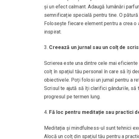
și un efect calmant. Adaugă lumânări parfu
semnificație specială pentru tine. O pătură
Folosește fiecare element pentru a crea o a
inspirat.
Creează un jurnal sau un colț de scris
Scrierea este una dintre cele mai eficient
colț în spațiul tău personal în care să îți de
obiectivele. Poți folosi un jurnal pentru a ref
Scrisul te ajută să îți clarifici gândurile, s
progresul pe termen lung.
Fă loc pentru meditație sau practici 
Meditația și mindfulness-ul sunt tehnici ex
Alocă un colț din spațiul tău pentru a pract