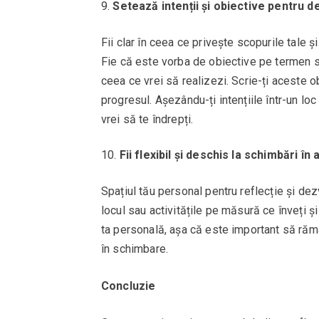
Setează intenții și obiective pentru d
Fii clar în ceea ce privește scopurile tale ș
Fie că este vorba de obiective pe termen sc
ceea ce vrei să realizezi. Scrie-ți aceste o
progresul. Așezându-ți intențiile într-un loc
vrei să te îndrepți.
Fii flexibil și deschis la schimbări în
Spațiul tău personal pentru reflecție și dezv
locul sau activitățile pe măsură ce înveți și
ta personală, așa că este important să rămâi 
în schimbare.
Concluzie