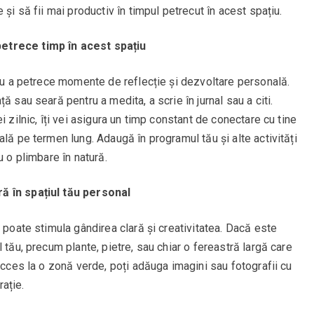
 și să fii mai productiv în timpul petrecut în acest spațiu.
etrece timp în acest spațiu
tru a petrece momente de reflecție și dezvoltare personală.
ă sau seară pentru a medita, a scrie în jurnal sau a citi.
i zilnic, îți vei asigura un timp constant de conectare cu tine
lă pe termen lung. Adaugă în programul tău și alte activități
u o plimbare în natură.
ă în spațiul tău personal
 poate stimula gândirea clară și creativitatea. Dacă este
 tău, precum plante, pietre, sau chiar o fereastră largă care
acces la o zonă verde, poți adăuga imagini sau fotografii cu
rație.