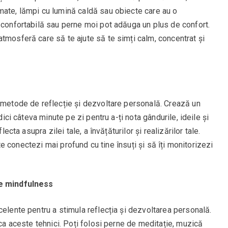
mate, lămpi cu lumină caldă sau obiecte care au o
 confortabilă sau perne moi pot adăuga un plus de confort.
tmosferă care să te ajute să te simți calm, concentrat și
e metode de reflecție și dezvoltare personală. Crează un
dici câteva minute pe zi pentru a-ți nota gândurile, ideile și
lecta asupra zilei tale, a învățăturilor și realizărilor tale.
ă te conectezi mai profund cu tine însuți și să îți monitorizezi
de mindfulness
celente pentru a stimula reflecția și dezvoltarea personală.
ica aceste tehnici. Poți folosi perne de meditație, muzică