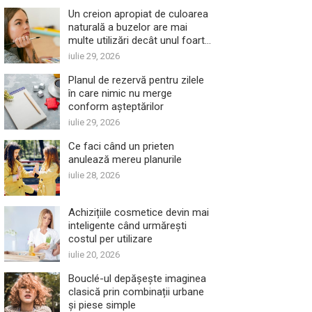
Un creion apropiat de culoarea
naturală a buzelor are mai
multe utilizări decât unul foarte
închis
iulie 29, 2026
Planul de rezervă pentru zilele
în care nimic nu merge
conform așteptărilor
iulie 29, 2026
Ce faci când un prieten
anulează mereu planurile
iulie 28, 2026
Achizițiile cosmetice devin mai
inteligente când urmărești
costul per utilizare
iulie 20, 2026
Bouclé-ul depășește imaginea
clasică prin combinații urbane
și piese simple