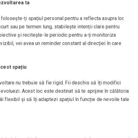
ezvoltarea ta
i folosește-ți spațiul personal pentru a reflecta asupra lor.
urt sau pe termen lung, stabilește intenții clare pentru
biective și recitește-le periodic pentru a-ți monitoriza
 vizibil, vei avea un reminder constant al direcției în care
 acest spațiu
oltare nu trebuie să fie rigid. Fii deschis să îți modifici
 evoluezi. Acest loc este destinat să te sprijine în călătoria
flexibil și să îți adaptezi spațiul în funcție de nevoile tale