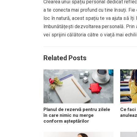
Crearea unui spațiu personal dedicat reflecț
a te conecta mai profund cu tine însuți. Fi
loc în natură, acest spațiu te va ajuta să îți 
îmbunătățești dezvoltarea personală. Prin al
vei sprijini călătoria către o viață mai echil
Related Posts
Planul de rezervă pentru zilele
Ce faci
în care nimic nu merge
anuleaz
conform așteptărilor