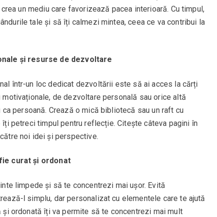
-ți crea un mediu care favorizează pacea interioară. Cu timpul,
ndurile tale și să îți calmezi mintea, ceea ce va contribui la
ionale și resurse de dezvoltare
al într-un loc dedicat dezvoltării este să ai acces la cărți
ți motivaționale, de dezvoltare personală sau orice altă
ști ca persoană. Crează o mică bibliotecă sau un raft cu
îți petreci timpul pentru reflecție. Citește câteva pagini în
către noi idei și perspective.
fie curat și ordonat
minte limpede și să te concentrezi mai ușor. Evită
trează-l simplu, dar personalizat cu elementele care te ajută
ă și ordonată îți va permite să te concentrezi mai mult