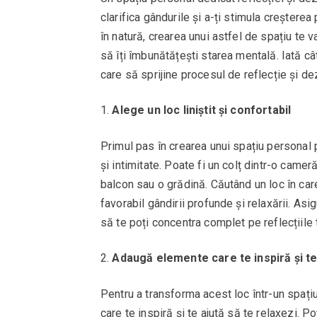
clarifica gândurile și a-ți stimula creștere
în natură, crearea unui astfel de spațiu te 
să îți îmbunătățești starea mentală. Iată c
care să sprijine procesul de reflecție și de
Alege un loc liniștit și confortabil
Primul pas în crearea unui spațiu personal p
și intimitate. Poate fi un colț dintr-o camer
balcon sau o grădină. Căutând un loc în care
favorabil gândirii profunde și relaxării. Asi
să te poți concentra complet pe reflecțiile 
Adaugă elemente care te inspiră și t
Pentru a transforma acest loc într-un spaț
care te inspiră și te ajută să te relaxezi. Po