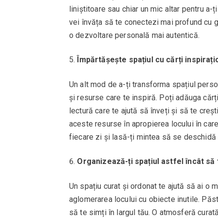
liniștitoare sau chiar un mic altar pentru a
vei învăța să te conectezi mai profund cu gâ
o dezvoltare personală mai autentică.
Împărtășește spațiul cu cărți inspiraț
Un alt mod de a-ți transforma spațiul person
și resurse care te inspiră. Poți adăuga căr
lectură care te ajută să înveți și să te cre
aceste resurse în apropierea locului în care 
fiecare zi și lasă-ți mintea să se deschidă 
Organizează-ți spațiul astfel încât să 
Un spațiu curat și ordonat te ajută să ai o 
aglomerarea locului cu obiecte inutile. Păs
să te simți în largul tău. O atmosferă curat