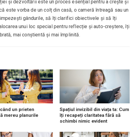
iei și dezvoltării este un proces esențial pentru a crește și
e că este vorba de un colț din casă, o cameră întreagă sau un
limpezești gândurile, să îți clarifici obiectivele și să îți
ocarea unui loc special pentru reflecție și auto-creștere, îți
ibrată, mai conștientă și mai împlinită.
 când un prieten
Spațiul invizibil din viața ta: Cum
ă mereu planurile
îți recapeți claritatea fără să
schimbi nimic evident