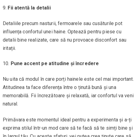
Fii atentă la detalii
Detaliile precum nasturii, fermoarele sau cusăturile pot
influența confortul unei haine. Optează pentru piese cu
detalii bine realizate, care să nu provoace disconfort sau
iritații.
Pune accent pe atitudine și încredere
Nu uita că modul în care porți hainele este cel mai important.
Atitudinea ta face diferența între o ținută bună și una
memorabilă. Fii încrezătoare și relaxată, iar confortul va veni
natural.
Primăvara este momentul ideal pentru a experimenta și a-ți
exprima stilul într-un mod care să te facă să te simți bine și
în largul tău. Cu aceste sfaturi, vei putea crea ținute care să