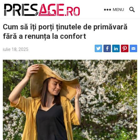
Skip
MENU
to
content
Cum să îți porți ținutele de primăvară
fără a renunța la confort
iulie 18, 2025