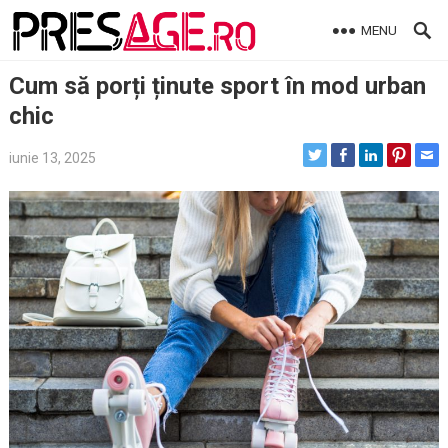
Skip
MENU
to
content
Cum să porți ținute sport în mod urban
chic
iunie 13, 2025