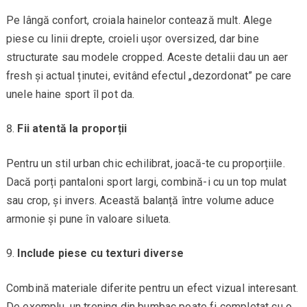
Pe lângă confort, croiala hainelor contează mult. Alege
piese cu linii drepte, croieli ușor oversized, dar bine
structurate sau modele cropped. Aceste detalii dau un aer
fresh și actual ținutei, evitând efectul „dezordonat” pe care
unele haine sport îl pot da.
Fii atentă la proporții
Pentru un stil urban chic echilibrat, joacă-te cu proporțiile.
Dacă porți pantaloni sport largi, combină-i cu un top mulat
sau crop, și invers. Această balanță între volume aduce
armonie și pune în valoare silueta.
Include piese cu texturi diverse
Combină materiale diferite pentru un efect vizual interesant.
De exemplu, un trening din bumbac poate fi completat cu o