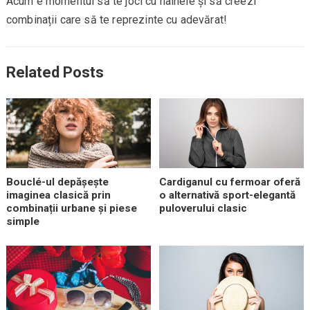
Acum e momentul să te joci cu hainele și să creezi
combinații care să te reprezinte cu adevărat!
Related Posts
Bouclé-ul depășește
Cardiganul cu fermoar oferă
imaginea clasică prin
o alternativă sport-elegantă
combinații urbane și piese
puloverului clasic
simple