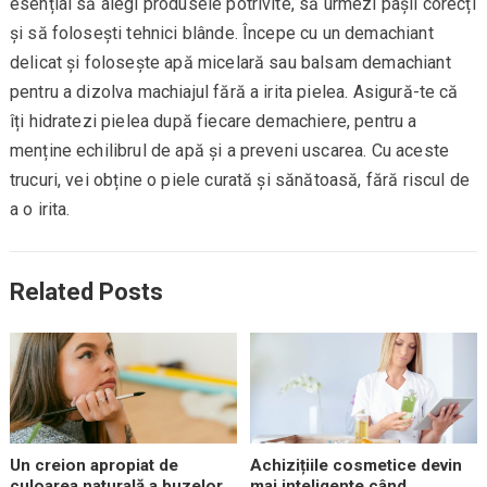
esențial să alegi produsele potrivite, să urmezi pașii corecți
și să folosești tehnici blânde. Începe cu un demachiant
delicat și folosește apă micelară sau balsam demachiant
pentru a dizolva machiajul fără a irita pielea. Asigură-te că
îți hidratezi pielea după fiecare demachiere, pentru a
menține echilibrul de apă și a preveni uscarea. Cu aceste
trucuri, vei obține o piele curată și sănătoasă, fără riscul de
a o irita.
Related Posts
Un creion apropiat de
Achizițiile cosmetice devin
culoarea naturală a buzelor
mai inteligente când