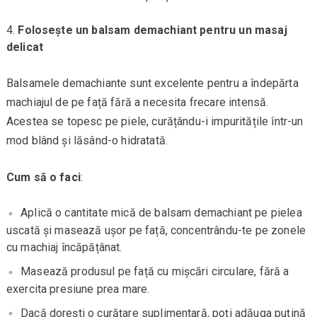
Folosește un balsam demachiant pentru un masaj
delicat
Balsamele demachiante sunt excelente pentru a îndepărta
machiajul de pe față fără a necesita frecare intensă.
Acestea se topesc pe piele, curățându-i impuritățile într-un
mod blând și lăsând-o hidratată.
Cum să o faci
:
Aplică o cantitate mică de balsam demachiant pe pielea
uscată și masează ușor pe față, concentrându-te pe zonele
cu machiaj încăpățânat.
Masează produsul pe față cu mișcări circulare, fără a
exercita presiune prea mare.
Dacă dorești o curățare suplimentară, poți adăuga puțină