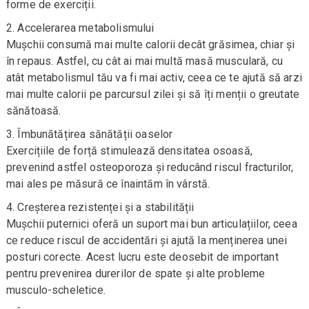
forme de exerciții.
Accelerarea metabolismului
Mușchii consumă mai multe calorii decât grăsimea, chiar și
în repaus. Astfel, cu cât ai mai multă masă musculară, cu
atât metabolismul tău va fi mai activ, ceea ce te ajută să arzi
mai multe calorii pe parcursul zilei și să îți menții o greutate
sănătoasă.
Îmbunătățirea sănătății oaselor
Exercițiile de forță stimulează densitatea osoasă,
prevenind astfel osteoporoza și reducând riscul fracturilor,
mai ales pe măsură ce înaintăm în vârstă.
Creșterea rezistenței și a stabilității
Mușchii puternici oferă un suport mai bun articulațiilor, ceea
ce reduce riscul de accidentări și ajută la menținerea unei
posturi corecte. Acest lucru este deosebit de important
pentru prevenirea durerilor de spate și alte probleme
musculo-scheletice.