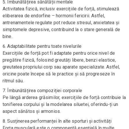
Îmbunătățirea sănătății mentale
Activitatea fizică, inclusiv exercițiile de forță, stimulează
eliberarea de endorfine – hormonii fericirii. Astfel,
antrenamentele regulate pot reduce stresul, anxietatea și
simptomele depresive, contribuind la o stare generală de
bine.
Adaptabilitate pentru toate nivelurile
Exercițiile de forță pot fi adaptate pentru orice nivel de
pregătire fizică, folosind greutăți libere, benzi elastice,
greutatea propriului corp sau aparate specializate. Astfel,
oricine poate începe să le practice și să progreseze în
ritmul său.
Îmbunătățirea compoziției corporale
Pe lângă arderea grăsimilor, exercițiile de forță contribuie la
tonifierea corpului și la modelarea siluetei, oferindu-ți un
aspect sănătos și armonios.
Susținerea performanței în alte sporturi și activități
Forța musculară este o componentă esențială în multe