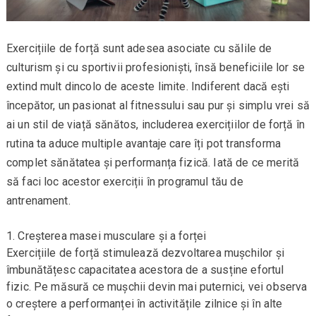
Exercițiile de forță sunt adesea asociate cu sălile de
culturism și cu sportivii profesioniști, însă beneficiile lor se
extind mult dincolo de aceste limite. Indiferent dacă ești
începător, un pasionat al fitnessului sau pur și simplu vrei să
ai un stil de viață sănătos, includerea exercițiilor de forță în
rutina ta aduce multiple avantaje care îți pot transforma
complet sănătatea și performanța fizică. Iată de ce merită
să faci loc acestor exerciții în programul tău de
antrenament.
Creșterea masei musculare și a forței
Exercițiile de forță stimulează dezvoltarea mușchilor și
îmbunătățesc capacitatea acestora de a susține efortul
fizic. Pe măsură ce mușchii devin mai puternici, vei observa
o creștere a performanței în activitățile zilnice și în alte