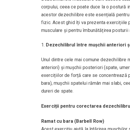
corpului, ceea ce poate duce la o postură in
acestor dezechilibre este esențială pentru 
fizic. Acest ghid îți va prezenta exercițiil
musculare și pentru îmbunătățirea posturii ș
Dezechilibrul între mușchii anteriori ș
Unul dintre cele mai comune dezechilibre mu
anteriori) și mușchii posteriori (spate, umer
exercițiilor de forță care se concentrează p
bara), mușchii spatelui rămân mai slabi, cee
dureri de spate.
Exerciții pentru corectarea dezechilibru
Ramat cu bara (Barbell Row)
Acest exercițiu ajută la întărirea mușchilor 