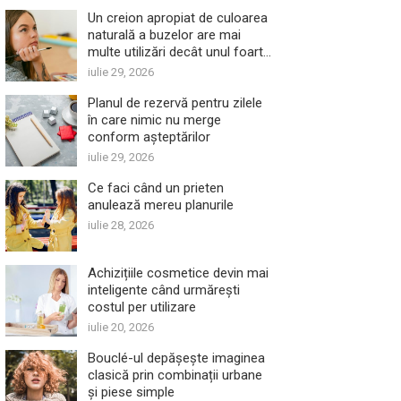
Un creion apropiat de culoarea
naturală a buzelor are mai
multe utilizări decât unul foarte
închis
iulie 29, 2026
Planul de rezervă pentru zilele
în care nimic nu merge
conform așteptărilor
iulie 29, 2026
Ce faci când un prieten
anulează mereu planurile
iulie 28, 2026
Achizițiile cosmetice devin mai
inteligente când urmărești
costul per utilizare
iulie 20, 2026
Bouclé-ul depășește imaginea
clasică prin combinații urbane
și piese simple