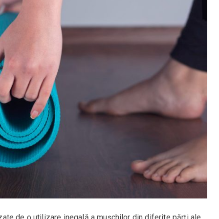
e de o utilizare inegală a mușchilor din diferite părți ale