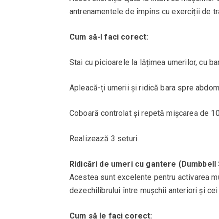
antrenamentele de împins cu exerciții de tr
Cum să-l faci corect:
Stai cu picioarele la lățimea umerilor, cu bar
Apleacă-ți umerii și ridică bara spre abdo
Coboară controlat și repetă mișcarea de 10
Realizează 3 seturi.
Ridicări de umeri cu gantere (Dumbbell
Acestea sunt excelente pentru activarea muș
dezechilibrului între mușchii anteriori și cei
Cum să le faci corect: