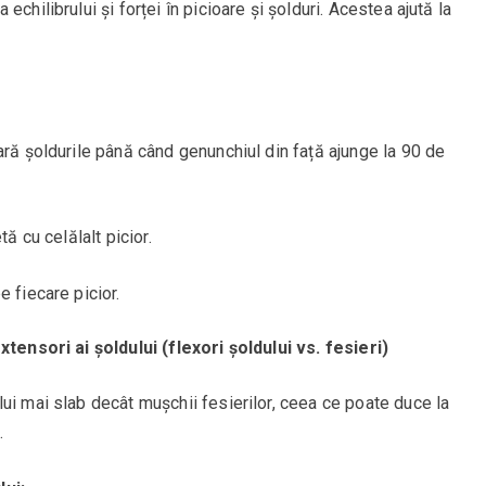
chilibrului și forței în picioare și șolduri. Acestea ajută la
ară șoldurile până când genunchiul din față ajunge la 90 de
tă cu celălalt picior.
 fiecare picior.
xtensori ai șoldului (flexori șoldului vs. fesieri)
ui mai slab decât mușchii fesierilor, ceea ce poate duce la
.