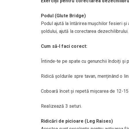
Exerciții pentru corectarea dezechilibru
Podul (Glute Bridge)
Podul ajută la întărirea mușchilor fesieri și 
șoldului, ajută la corectarea dezechilibrului.
Cum să-l faci corect:
Întinde-te pe spate cu genunchii îndoiți și p
Ridică șoldurile spre tavan, menținând o lin
Coboară încet și repetă mișcarea de 12-15 
Realizează 3 seturi.
Ridicări de picioare (Leg Raises)
Acestea sunt excelente pentru activarea flexo