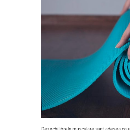
Dezechilibrele musculare sunt adesea cauzat