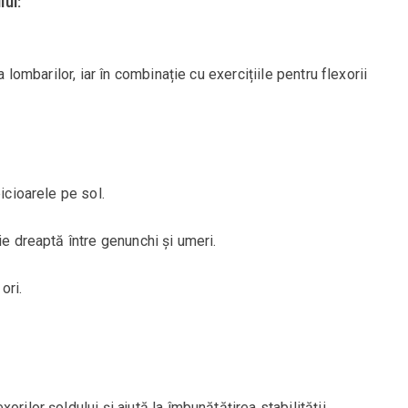
lui:
a lombarilor, iar în combinație cu exercițiile pentru flexorii
icioarele pe sol.
ie dreaptă între genunchi și umeri.
ori.
rilor șoldului și ajută la îmbunătățirea stabilității