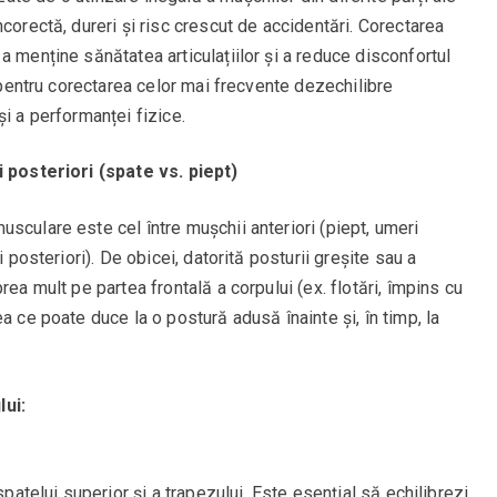
corectă, dureri și risc crescut de accidentări. Corectarea
a menține sănătatea articulațiilor și a reduce disconfortul
e pentru corectarea celor mai frecvente dezechilibre
i a performanței fizice.
i posteriori (spate vs. piept)
sculare este cel între mușchii anteriori (piept, umeri
i posteriori). De obicei, datorită posturii greșite sau a
rea mult pe partea frontală a corpului (ex. flotări, împins cu
a ce poate duce la o postură adusă înainte și, în timp, la
lui:
spatelui superior și a trapezului. Este esențial să echilibrezi