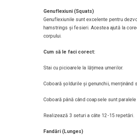
Genuflexiuni (Squats)
Genuflexiunile sunt excelente pentru dezvol
hamstrings și fesieri. Acestea ajută la core
corpului.
Cum să le faci corect:
Stai cu picioarele la lățimea umerilor.
Coboară șoldurile și genunchii, menținând s
Coboară până când coapsele sunt paralele cu
Realizează 3 seturi a câte 12-15 repetări.
Fandări (Lunges)