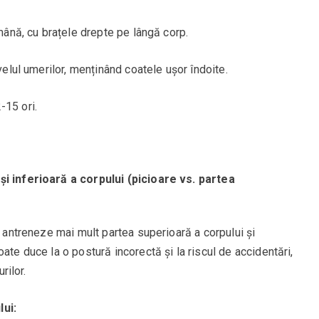
 mână, cu brațele drepte pe lângă corp.
ivelul umerilor, menținând coatele ușor îndoite.
-15 ori.
și inferioară a corpului (picioare vs. partea
i antreneze mai mult partea superioară a corpului și
ate duce la o postură incorectă și la riscul de accidentări,
rilor.
lui: