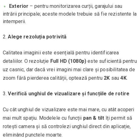
Exterior
– pentru monitorizarea curții, garajului sau
intrării principale; aceste modele trebuie să fie rezistente la
intemperii.
Alege rezoluția potrivită
Calitatea imaginii este esențială pentru identificarea
detaliilor. O rezoluție
Full HD (1080p)
este suficientă pentru
uz casnic, dar dacă vrei imagini mai clare și posibilitatea de
zoom fără pierderea calității, optează pentru
2K
sau
4K
.
Verifică unghiul de vizualizare și funcțiile de rotire
Cu cât unghiul de vizualizare este mai mare, cu atât acoperi
mai mult spațiu. Modelele cu funcții
pan & tilt
îți permit să
rotești camera și să controlezi unghiul direct din aplicație,
eliminând punctele moarte.