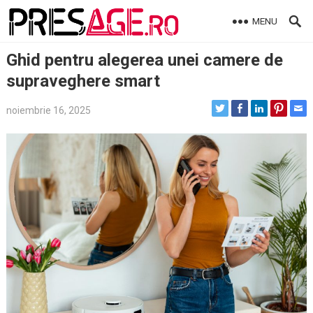
Skip
MENU
to
content
Ghid pentru alegerea unei camere de
supraveghere smart
noiembrie 16, 2025