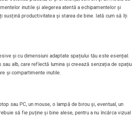
lementelor inutile și alegerea atentă a echipamentelor și
îți susțină productivitatea și starea de bine. Iată cum să îți
esive și cu dimensiuni adaptate spațiului tău este esențial.
 sau alb, care reflectă lumina și creează senzația de spațiu
are și compartimente inutile.
ptop sau PC, un mouse, o lampă de birou și, eventual, un
rebuie să fie puține și bine alese, pentru a nu încărca vizual