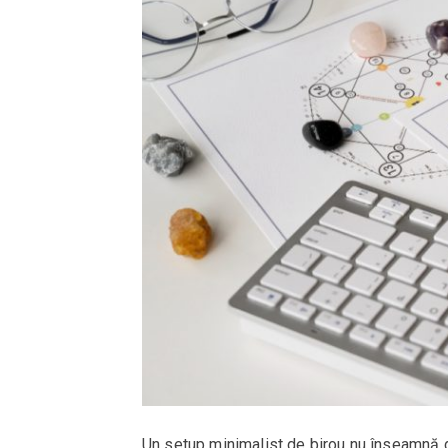
Un setup minimalist de birou nu înseamnă do