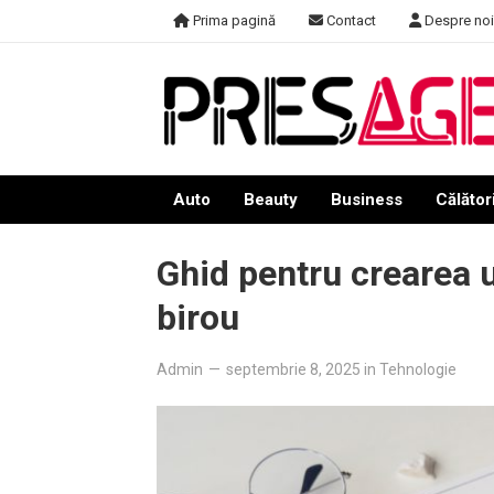
Skip
Prima pagină
Contact
Despre noi
to
content
Auto
Beauty
Business
Călători
Ghid pentru crearea 
birou
Admin
—
septembrie 8, 2025
in
Tehnologie