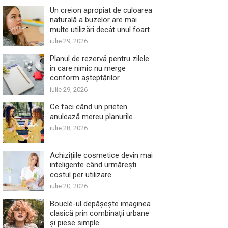
Un creion apropiat de culoarea
naturală a buzelor are mai
multe utilizări decât unul foarte
închis
iulie 29, 2026
Planul de rezervă pentru zilele
în care nimic nu merge
conform așteptărilor
iulie 29, 2026
Ce faci când un prieten
anulează mereu planurile
iulie 28, 2026
Achizițiile cosmetice devin mai
inteligente când urmărești
costul per utilizare
iulie 20, 2026
Bouclé-ul depășește imaginea
clasică prin combinații urbane
și piese simple