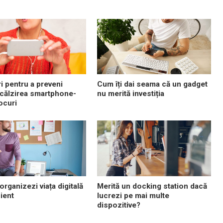
ri pentru a preveni
Cum îți dai seama că un gadget
călzirea smartphone-
nu merită investiția
jocuri
organizezi viața digitală
Merită un docking station dacă
ient
lucrezi pe mai multe
dispozitive?