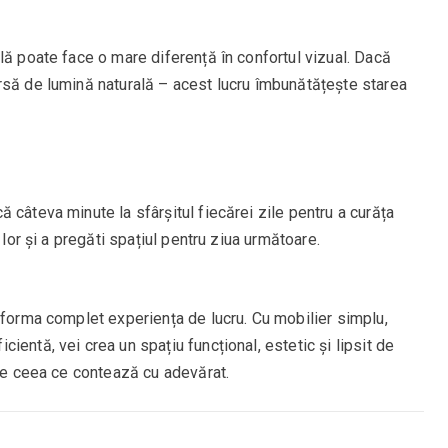
lă poate face o mare diferență în confortul vizual. Dacă
rsă de lumină naturală – acest lucru îmbunătățește starea
 câteva minute la sfârșitul fiecărei zile pentru a curăța
 lor și a pregăti spațiul pentru ziua următoare.
sforma complet experiența de lucru. Cu mobilier simplu,
entă, vei crea un spațiu funcțional, estetic și lipsit de
 pe ceea ce contează cu adevărat.