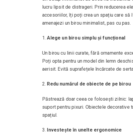
lucru lipsit de distrageri. Prin reducerea e
accesoriilor, îți poți crea un spațiu care să 
amenajezi un birou minimalist, pas cu pas.
Alege un birou simplu și funcțional
Un birou cu linii curate, fără ornamente exc
Poți opta pentru un model din lemn deschis
aerisit. Evită suprafețele încărcate de sert
Redu numărul de obiecte de pe birou
Păstrează doar ceea ce folosești zilnic: la
suport pentru pixuri. Obiectele decorative t
spațiul.
Investește în unelte ergonomice