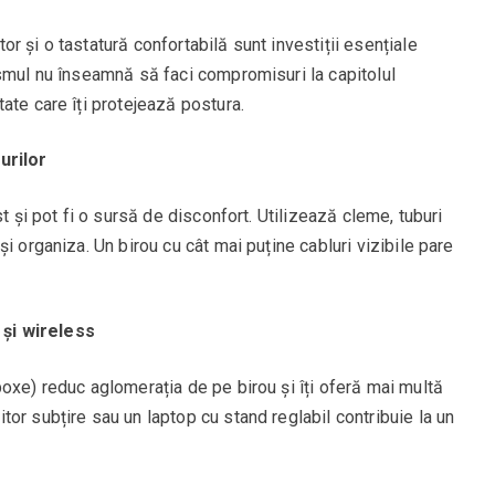
r și o tastatură confortabilă sunt investiții esențiale
ismul nu înseamnă să faci compromisuri la capitolul
ate care îți protejează postura.
urilor
t și pot fi o sursă de disconfort. Utilizează cleme, tuburi
i organiza. Un birou cu cât mai puține cabluri vizibile pare
și wireless
oxe) reduc aglomerația de pe birou și îți oferă mai multă
or subțire sau un laptop cu stand reglabil contribuie la un