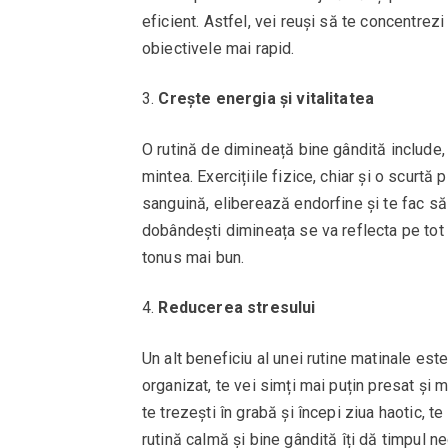
eficient. Astfel, vei reuși să te concentrezi
obiectivele mai rapid.
Crește energia și vitalitatea
O rutină de dimineață bine gândită include, d
mintea. Exercițiile fizice, chiar și o scurtă
sanguină, eliberează endorfine și te fac să 
dobândești dimineața se va reflecta pe tot p
tonus mai bun.
Reducerea stresului
Un alt beneficiu al unei rutine matinale est
organizat, te vei simți mai puțin presat și m
te trezești în grabă și începi ziua haotic, te
rutină calmă și bine gândită îți dă timpul n