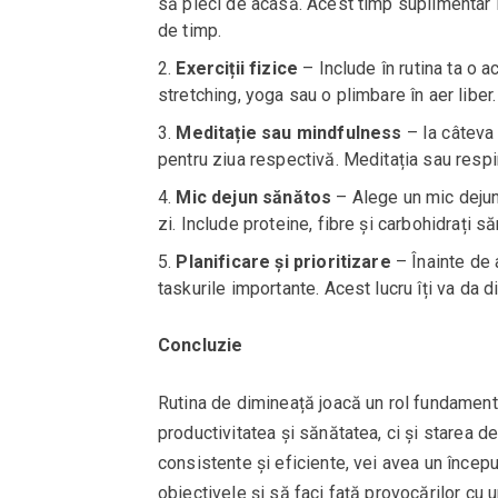
să pleci de acasă. Acest timp suplimentar îț
de timp.
Exerciții fizice
– Include în rutina ta o 
stretching, yoga sau o plimbare în aer liber.
Meditație sau mindfulness
– Ia câteva 
pentru ziua respectivă. Meditația sau respira
Mic dejun sănătos
– Alege un mic dejun 
zi. Include proteine, fibre și carbohidrați să
Planificare și prioritizare
– Înainte de a
taskurile importante. Acest lucru îți va da d
Concluzie
Rutina de dimineață joacă un rol fundamenta
productivitatea și sănătatea, ci și starea de
consistente și eficiente, vei avea un început 
obiectivele și să faci față provocărilor cu