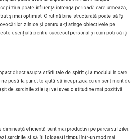
începi ziua poate influența întreaga perioadă care urmează,
rat și mai optimist. O rutină bine structurată poate să îți
ovocărilor zilnice și pentru a-ți atinge obiectivele pe
 este esențială pentru succesul personal și cum poți să îți
mpact direct asupra stării tale de spirit și a modului în care
bine pusă la punct te ajută să începi ziua cu un sentiment de
eșit de sarcinile zilei și vei avea o atitudine mai pozitivă
e dimineață eficientă sunt mai productivi pe parcursul zilei.
zezi sarcinile și să îți folosești timpul într-un mod mai