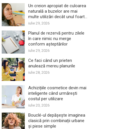
Un creion apropiat de culoarea
naturală a buzelor are mai
multe utilizări decât unul foarte
închis
iulie 29, 2026
Planul de rezervă pentru zilele
în care nimic nu merge
conform așteptărilor
iulie 29, 2026
Ce faci când un prieten
anulează mereu planurile
iulie 28, 2026
Achizițiile cosmetice devin mai
inteligente când urmărești
costul per utilizare
iulie 20, 2026
Bouclé-ul depășește imaginea
clasică prin combinații urbane
și piese simple