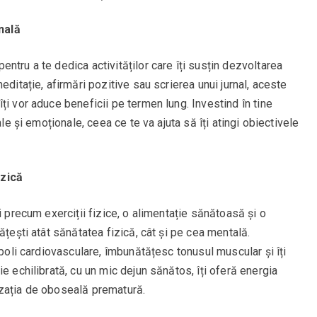
nală
ntru a te dedica activităților care îți susțin dezvoltarea
editație, afirmări pozitive sau scrierea unui jurnal, aceste
ți vor aduce beneficii pe termen lung. Investind în tine
ale și emoționale, ceea ce te va ajuta să îți atingi obiectivele
izică
i precum exerciții fizice, o alimentație sănătoasă și o
ățești atât sănătatea fizică, cât și pe cea mentală.
 boli cardiovasculare, îmbunătățesc tonusul muscular și îți
e echilibrată, cu un mic dejun sănătos, îți oferă energia
nzația de oboseală prematură.