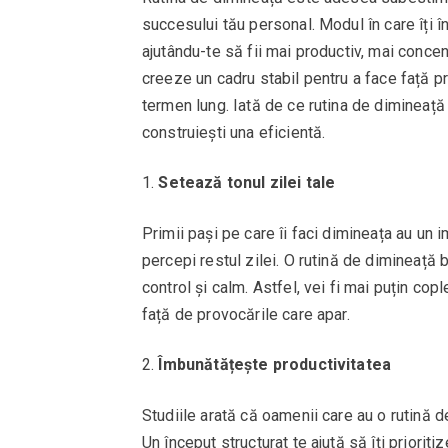
succesului tău personal. Modul în care îți 
ajutându-te să fii mai productiv, mai concent
creeze un cadru stabil pentru a face față pr
termen lung. Iată de ce rutina de dimineață
construiești una eficientă.
Setează tonul zilei tale
Primii pași pe care îi faci dimineața au un i
percepi restul zilei. O rutină de dimineață 
control și calm. Astfel, vei fi mai puțin copl
față de provocările care apar.
Îmbunătățește productivitatea
Studiile arată că oamenii care au o rutină d
Un început structurat te ajută să îți prioriti