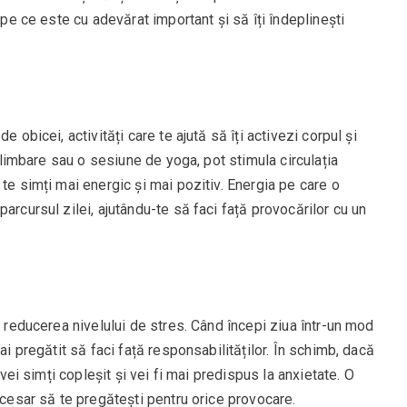
 pe ce este cu adevărat important și să îți îndeplinești
e obicei, activități care te ajută să îți activezi corpul și
 plimbare sau o sesiune de yoga, pot stimula circulația
te simți mai energic și mai pozitiv. Energia pe care o
arcursul zilei, ajutându-te să faci față provocărilor cu un
e reducerea nivelului de stres. Când începi ziua într-un mod
ai pregătit să faci față responsabilităților. În schimb, dacă
 vei simți copleșit și vei fi mai predispus la anxietate. O
ecesar să te pregătești pentru orice provocare.