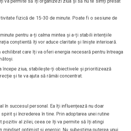
i va permite să îți organizezi ziua și să nu te simți presat
activitate fizică de 15-30 de minute. Poate fi o sesiune de
minute pentru a-ți calma mintea și a-ți stabili intențiile
ția conștientă îți vor aduce claritate și liniște interioară.
echilibrat care îți va oferi energia necesară pentru întreaga
nătoși.
 începe ziua, stabilește-ți obiectivele și prioritizează
irecție și te va ajuta să rămâi concentrat.
l în succesul personal. Ea îți influențează nu doar
 spirit și încrederea în tine. Prin adoptarea unei rutine
pozitiv al zilei, ceea ce îți va permite să îți atingi
 un mindset optimist și energic. Nu subestima puterea unui