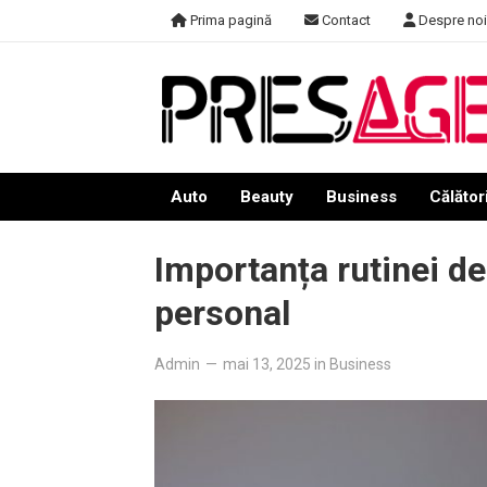
Skip
Prima pagină
Contact
Despre noi
to
content
Auto
Beauty
Business
Călători
Importanța rutinei d
personal
Admin
—
mai 13, 2025
in
Business