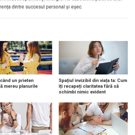
erența dintre succesul personal și eșec.
 când un prieten
Spațiul invizibil din viața ta: Cum
ă mereu planurile
îți recapeți claritatea fără să
schimbi nimic evident