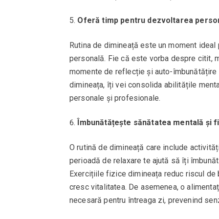
Oferă timp pentru dezvoltarea perso
Rutina de dimineață este un moment ideal pe
personală. Fie că este vorba despre citit, m
momente de reflecție și auto-îmbunătățire î
dimineața, îți vei consolida abilitățile ment
personale și profesionale.
Îmbunătățește sănătatea mentală și f
O rutină de dimineață care include activităț
perioadă de relaxare te ajută să îți îmbunăt
Exercițiile fizice dimineața reduc riscul de
cresc vitalitatea. De asemenea, o alimentați
necesară pentru întreaga zi, prevenind se