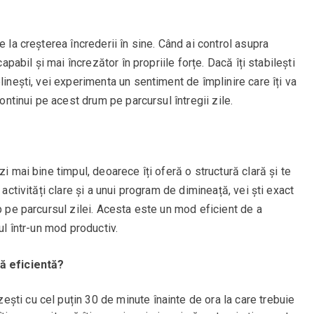
e la creșterea încrederii în sine. Când ai control asupra
capabil și mai încrezător în propriile forțe. Dacă îți stabilești
linești, vei experimenta un sentiment de împlinire care îți va
continui pe acest drum pe parcursul întregii zile.
zi mai bine timpul, deoarece îți oferă o structură clară și te
 activități clare și a unui program de dimineață, vei ști exact
p pe parcursul zilei. Acesta este un mod eficient de a
ul într-un mod productiv.
ță eficientă?
ești cu cel puțin 30 de minute înainte de ora la care trebuie