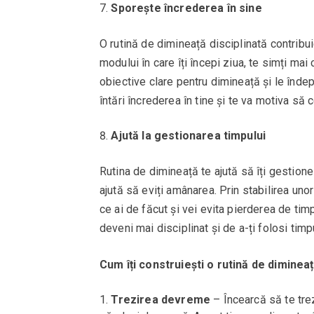
Sporește încrederea în sine
O rutină de dimineață disciplinată contribui
modului în care îți începi ziua, te simți mai 
obiective clare pentru dimineață și le îndep
întări încrederea în tine și te va motiva să 
Ajută la gestionarea timpului
Rutina de dimineață te ajută să îți gestione
ajută să eviți amânarea. Prin stabilirea unor
ce ai de făcut și vei evita pierderea de tim
deveni mai disciplinat și de a-ți folosi timp
Cum îți construiești o rutină de diminea
Trezirea devreme
– Încearcă să te trez