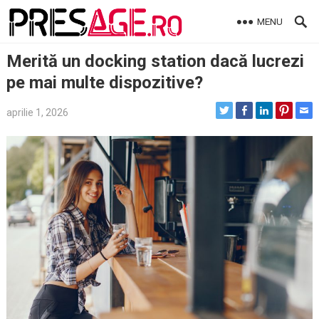
Skip
MENU
to
content
Merită un docking station dacă lucrezi
pe mai multe dispozitive?
aprilie 1, 2026