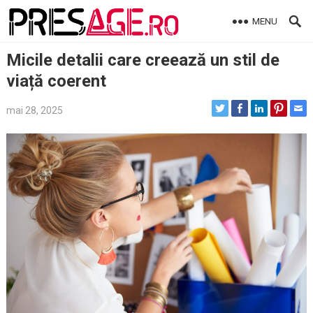
Skip
MENU
to
content
Micile detalii care creează un stil de
viață coerent
mai 28, 2025