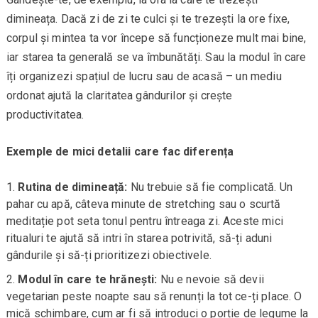
dimineața. Dacă zi de zi te culci și te trezești la ore fixe,
corpul și mintea ta vor începe să funcționeze mult mai bine,
iar starea ta generală se va îmbunătăți. Sau la modul în care
îți organizezi spațiul de lucru sau de acasă – un mediu
ordonat ajută la claritatea gândurilor și crește
productivitatea.
Exemple de mici detalii care fac diferența
Rutina de dimineață:
Nu trebuie să fie complicată. Un
pahar cu apă, câteva minute de stretching sau o scurtă
meditație pot seta tonul pentru întreaga zi. Aceste mici
ritualuri te ajută să intri în starea potrivită, să-ți aduni
gândurile și să-ți prioritizezi obiectivele.
Modul în care te hrănești:
Nu e nevoie să devii
vegetarian peste noapte sau să renunți la tot ce-ți place. O
mică schimbare, cum ar fi să introduci o porție de legume la