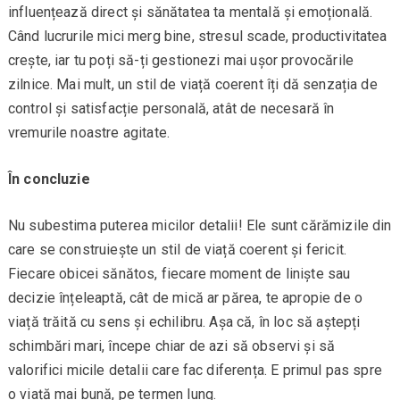
influențează direct și sănătatea ta mentală și emoțională.
Când lucrurile mici merg bine, stresul scade, productivitatea
crește, iar tu poți să-ți gestionezi mai ușor provocările
zilnice. Mai mult, un stil de viață coerent îți dă senzația de
control și satisfacție personală, atât de necesară în
vremurile noastre agitate.
În concluzie
Nu subestima puterea micilor detalii! Ele sunt cărămizile din
care se construiește un stil de viață coerent și fericit.
Fiecare obicei sănătos, fiecare moment de liniște sau
decizie înțeleaptă, cât de mică ar părea, te apropie de o
viață trăită cu sens și echilibru. Așa că, în loc să aștepți
schimbări mari, începe chiar de azi să observi și să
valorifici micile detalii care fac diferența. E primul pas spre
o viață mai bună, pe termen lung.