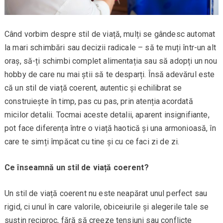
Când vorbim despre stil de viață, mulți se gândesc automat
la mari schimbări sau decizii radicale – să te muți într-un alt
oraș, să-ți schimbi complet alimentația sau să adopți un nou
hobby de care nu mai știi să te desparți. Însă adevărul este
că un stil de viață coerent, autentic și echilibrat se
construiește în timp, pas cu pas, prin atenția acordată
micilor detalii. Tocmai aceste detalii, aparent insignifiante,
pot face diferența între o viață haotică și una armonioasă, în
care te simți împăcat cu tine și cu ce faci zi de zi.
Ce înseamnă un stil de viață coerent?
Un stil de viață coerent nu este neapărat unul perfect sau
rigid, ci unul în care valorile, obiceiurile și alegerile tale se
susțin reciproc, fără să creeze tensiuni sau conflicte