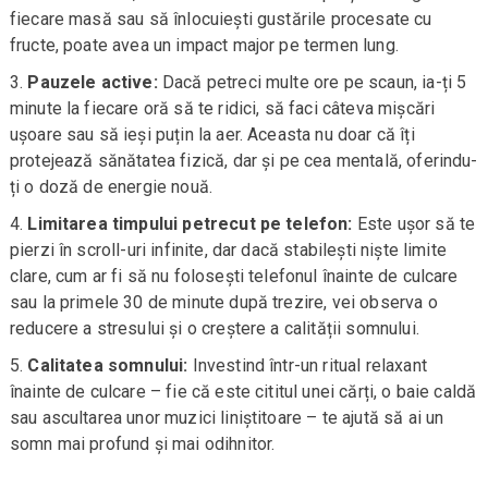
fiecare masă sau să înlocuiești gustările procesate cu
fructe, poate avea un impact major pe termen lung.
Pauzele active:
Dacă petreci multe ore pe scaun, ia-ți 5
minute la fiecare oră să te ridici, să faci câteva mișcări
ușoare sau să ieși puțin la aer. Aceasta nu doar că îți
protejează sănătatea fizică, dar și pe cea mentală, oferindu-
ți o doză de energie nouă.
Limitarea timpului petrecut pe telefon:
Este ușor să te
pierzi în scroll-uri infinite, dar dacă stabilești niște limite
clare, cum ar fi să nu folosești telefonul înainte de culcare
sau la primele 30 de minute după trezire, vei observa o
reducere a stresului și o creștere a calității somnului.
Calitatea somnului:
Investind într-un ritual relaxant
înainte de culcare – fie că este cititul unei cărți, o baie caldă
sau ascultarea unor muzici liniștitoare – te ajută să ai un
somn mai profund și mai odihnitor.