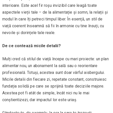
interioare. Este acel fir roșu invizibil care leagă toate
aspectele vieții tale – de la alimentație și somn, la relații și
modul în care îți petreci timpul liber. În esență, un stil de
viață coerent înseamnă să fii în armonie cu tine însuți, cu
nevoile și dorințele tale reale.
De ce contează micile detalii?
Mulți cred că stilul de viață începe cu mari proiecte: un plan
alimentar nou, un abonament la sală sau o reorientare
profesională. Totuși, acestea sunt doar vârful aisbergului.
Micile detalii din fiecare zi, repetate constant, construiesc
fundația solidă pe care se sprijină toate deciziile majore.
Acestea pot fi atât de simple, încât nici nu le mai
conștientizezi, dar impactul lor este uriaș.
Gândește-te, de exemplu, la ora la care te trezești