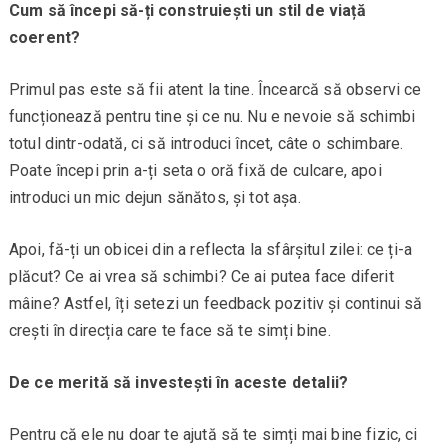
Cum să începi să-ți construiești un stil de viață
coerent?
Primul pas este să fii atent la tine. Încearcă să observi ce
funcționează pentru tine și ce nu. Nu e nevoie să schimbi
totul dintr-odată, ci să introduci încet, câte o schimbare.
Poate începi prin a-ți seta o oră fixă de culcare, apoi
introduci un mic dejun sănătos, și tot așa.
Apoi, fă-ți un obicei din a reflecta la sfârșitul zilei: ce ți-a
plăcut? Ce ai vrea să schimbi? Ce ai putea face diferit
mâine? Astfel, îți setezi un feedback pozitiv și continui să
crești în direcția care te face să te simți bine.
De ce merită să investești în aceste detalii?
Pentru că ele nu doar te ajută să te simți mai bine fizic, ci