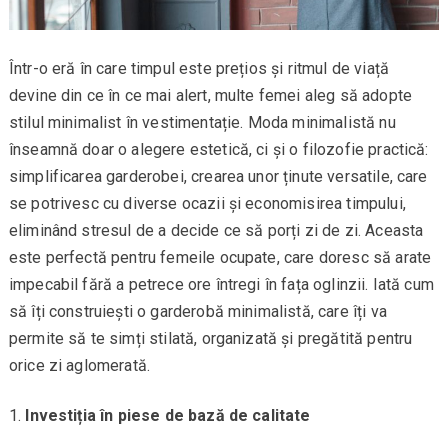
Într-o eră în care timpul este prețios și ritmul de viață
devine din ce în ce mai alert, multe femei aleg să adopte
stilul minimalist în vestimentație. Moda minimalistă nu
înseamnă doar o alegere estetică, ci și o filozofie practică:
simplificarea garderobei, crearea unor ținute versatile, care
se potrivesc cu diverse ocazii și economisirea timpului,
eliminând stresul de a decide ce să porți zi de zi. Aceasta
este perfectă pentru femeile ocupate, care doresc să arate
impecabil fără a petrece ore întregi în fața oglinzii. Iată cum
să îți construiești o garderobă minimalistă, care îți va
permite să te simți stilată, organizată și pregătită pentru
orice zi aglomerată.
Investiția în piese de bază de calitate