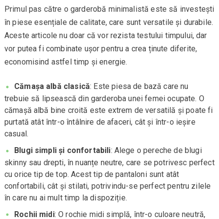
Primul pas către o garderobă minimalistă este să investești
în piese esențiale de calitate, care sunt versatile și durabile.
Aceste articole nu doar că vor rezista testului timpului, dar
vor putea fi combinate ușor pentru a crea ținute diferite,
economisind astfel timp și energie.
Cămașa albă clasică
: Este piesa de bază care nu
trebuie să lipsească din garderoba unei femei ocupate. O
cămașă albă bine croită este extrem de versatilă și poate fi
purtată atât într-o întâlnire de afaceri, cât și într-o ieșire
casual.
Blugi simpli și confortabili
: Alege o pereche de blugi
skinny sau drepti, în nuanțe neutre, care se potrivesc perfect
cu orice tip de top. Acest tip de pantaloni sunt atât
confortabili, cât și stilati, potrivindu-se perfect pentru zilele
în care nu ai mult timp la dispoziție.
Rochii midi
: O rochie midi simplă, într-o culoare neutră,