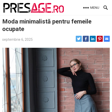
Skip
MENU
to
content
Moda minimalistă pentru femeile
ocupate
septembrie 6, 2025