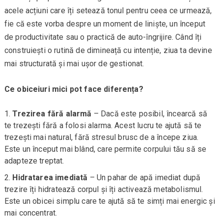
acele acțiuni care îți setează tonul pentru ceea ce urmează,
fie că este vorba despre un moment de liniște, un început
de productivitate sau o practică de auto-îngrijire. Când îți
construiești o rutină de dimineață cu intenție, ziua ta devine
mai structurată și mai ușor de gestionat.
Ce obiceiuri mici pot face diferența?
Trezirea fără alarmă
– Dacă este posibil, încearcă să
te trezești fără a folosi alarma. Acest lucru te ajută să te
trezești mai natural, fără stresul brusc de a începe ziua.
Este un început mai blând, care permite corpului tău să se
adapteze treptat.
Hidratarea imediată
– Un pahar de apă imediat după
trezire îți hidratează corpul și îți activează metabolismul.
Este un obicei simplu care te ajută să te simți mai energic și
mai concentrat.