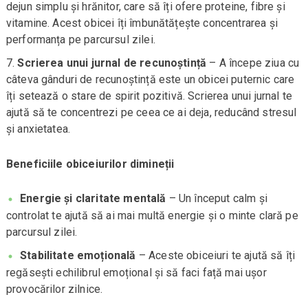
dejun simplu și hrănitor, care să îți ofere proteine, fibre și
vitamine. Acest obicei îți îmbunătățește concentrarea și
performanța pe parcursul zilei.
Scrierea unui jurnal de recunoștință
– A începe ziua cu
câteva gânduri de recunoștință este un obicei puternic care
îți setează o stare de spirit pozitivă. Scrierea unui jurnal te
ajută să te concentrezi pe ceea ce ai deja, reducând stresul
și anxietatea.
Beneficiile obiceiurilor dimineții
Energie și claritate mentală
– Un început calm și
controlat te ajută să ai mai multă energie și o minte clară pe
parcursul zilei.
Stabilitate emoțională
– Aceste obiceiuri te ajută să îți
regăsești echilibrul emoțional și să faci față mai ușor
provocărilor zilnice.