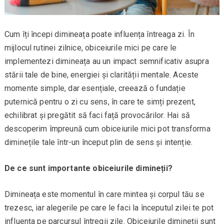
Cum îți începi dimineața poate influența întreaga zi. În
mijlocul rutinei zilnice, obiceiurile mici pe care le
implementezi dimineața au un impact semnificativ asupra
stării tale de bine, energiei și clarității mentale. Aceste
momente simple, dar esențiale, creează o fundație
puternică pentru o zi cu sens, în care te simți prezent,
echilibrat și pregătit să faci față provocărilor. Hai să
descoperim împreună cum obiceiurile mici pot transforma
diminețile tale într-un început plin de sens și intenție.
De ce sunt importante obiceiurile dimineții?
Dimineața este momentul în care mintea și corpul tău se
trezesc, iar alegerile pe care le faci la începutul zilei te pot
influența pe parcursul întregii zile. Obiceiurile dimineții sunt