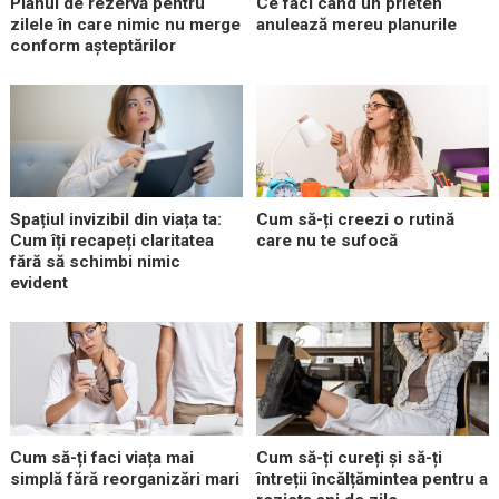
Planul de rezervă pentru
Ce faci când un prieten
zilele în care nimic nu merge
anulează mereu planurile
conform așteptărilor
Spațiul invizibil din viața ta:
Cum să-ți creezi o rutină
Cum îți recapeți claritatea
care nu te sufocă
fără să schimbi nimic
evident
Cum să-ți faci viața mai
Cum să-ți cureți și să-ți
simplă fără reorganizări mari
întreții încălțămintea pentru a