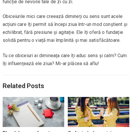
funcție de nevoile tale de zi cu zi.
Obiceiurile mici care creează dimineți cu sens sunt acele
acțiuni care îți permit să începi ziua într-un mod conștient și
echilibrat, fără presiune și agitație. Ele îți oferă o fundație
solidă pentru o viață mai împlinită și mai satisfăcătoare.
Tu ce obiceiuri ai dimineața care îți aduc sens și calm? Cum
îți influențează ele ziua? Mi-ar plăcea să aflu!
Related Posts