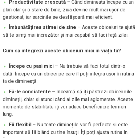
Productivitate crescută
– Când dimineața începe cu un
plan clar și o stare de bine, ziua devine mult mai ușor de
gestionat, iar sarcinile se desfășoară mai eficient.
Îmbunătățirea stimei de sine
– Aceste obiceiuri te ajută
să te simți mai încrezător și mai capabil să faci față zilei.
Cum să integrezi aceste obiceiuri mici în viața ta?
Începe cu pași mici
– Nu trebuie să faci totul dintr-o
dată. Începe cu un obicei pe care îl poți integra ușor în rutina
ta de dimineață.
Fă-le consistente
– Încearcă să îți păstrezi obiceiurile
dimineții, chiar și atunci când ai zile mai aglomerate. Aceste
momente de stabilitate îți vor aduce beneficii pe termen
lung.
Fii flexibil
– Nu toate diminețile vor fi perfecte și este
important să fii blând cu tine însuți. Îți poți ajusta rutina în