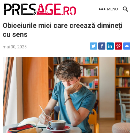
Skip
MENU
to
content
Obiceiurile mici care creează dimineți
cu sens
mai 30, 2025