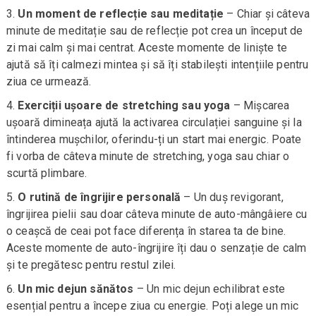
Un moment de reflecție sau meditație
– Chiar și câteva
minute de meditație sau de reflecție pot crea un început de
zi mai calm și mai centrat. Aceste momente de liniște te
ajută să îți calmezi mintea și să îți stabilești intențiile pentru
ziua ce urmează.
Exerciții ușoare de stretching sau yoga
– Mișcarea
ușoară dimineața ajută la activarea circulației sanguine și la
întinderea mușchilor, oferindu-ți un start mai energic. Poate
fi vorba de câteva minute de stretching, yoga sau chiar o
scurtă plimbare.
O rutină de îngrijire personală
– Un duș revigorant,
îngrijirea pielii sau doar câteva minute de auto-mângâiere cu
o ceașcă de ceai pot face diferența în starea ta de bine.
Aceste momente de auto-îngrijire îți dau o senzație de calm
și te pregătesc pentru restul zilei.
Un mic dejun sănătos
– Un mic dejun echilibrat este
esențial pentru a începe ziua cu energie. Poți alege un mic