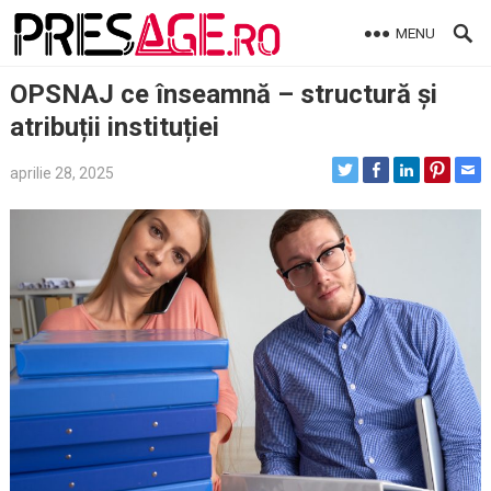
Skip
MENU
to
content
OPSNAJ ce înseamnă – structură și
atribuții instituției
aprilie 28, 2025