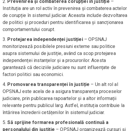
Prevenirea și combaterea corupției în justiție
–
Instituția are un rol activ în prevenirea și combaterea actelor
de corupție în sistemul judiciar. Aceasta include dezvoltarea
de politici și proceduri pentru identificarea și sancționarea
comportamentului corupt.
Protejarea independenței justiției
– OPSNAJ
monitorizează posibilele presiuni externe sau politice
asupra sistemului de justiție, având ca scop protejarea
independenței instanțelor și a procurorilor. Acesta
garantează că deciziile judiciare nu sunt influențate de
factori politici sau economici.
Promovarea transparenței în justiție
– Un alt rol al
OPSNAJ este acela de a asigura transparența proceselor
judiciare, prin publicarea rapoartelor și a altor informații
relevante pentru publicul larg. Astfel, instituția contribuie la
întărirea încrederii cetățenilor în sistemul judiciar.
Să sprijine formarea profesională continuă a
personalului din justiție
– OPSNAJ organizează cursuri și