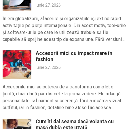
iunie 27, 2026
În era globalizării, afacerile și organizațiile își extind rapid
activitățile pe piețe internaționale. Din acest motiv, tool-urile
și software-urile pe care le utilizează trebuie să fie
capabile să sprijine acest tip de expansiune. Fără versiuni
internaționale adaptate pentru piețele globale,...
Accesorii mici cu impact mare în
fashion
iunie 27, 2026
Accesoriile mici au puterea de a transforma complet o
ținută, chiar dacă par discrete la prima vedere. Ele adaugă
personalitate, rafinament și coerență, fără a încărca vizual
outfitul, iar în fashion, detaliile bine alese fac adesea
diferența între o ținută...
Cum îți dai seama dacă volanta cu
masă dublă este uzată