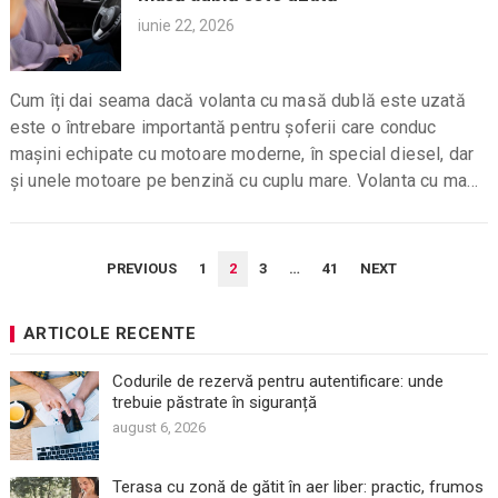
iunie 22, 2026
Cum îți dai seama dacă volanta cu masă dublă este uzată
este o întrebare importantă pentru șoferii care conduc
mașini echipate cu motoare moderne, în special diesel, dar
și unele motoare pe benzină cu cuplu mare. Volanta cu masă
dublă...
PAGINAȚIE
PREVIOUS
1
2
3
…
41
NEXT
ARTICOLE
ARTICOLE RECENTE
Codurile de rezervă pentru autentificare: unde
trebuie păstrate în siguranță
august 6, 2026
Terasa cu zonă de gătit în aer liber: practic, frumos