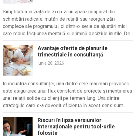
Simplitatea în viața de zi cu zi nu apare neapărat din
schimbări radicale, mutări de rutină sau reorganizări
complexe ale programului, ci dintr-o serie de ajustări mici
care reduc fricțiunea mentală și elimină deciziile inutile. De
cele mai multe ori,...
Avantaje oferite de planurile
trimestriale în consultanță
iunie 28, 2026
În industria consultanței, una dintre cele mai mari provocări
este asigurarea unui flux constant de proiecte și menținerea
unei relații solide cu clienții pe termen lung. Una dintre
strategiile care s-a dovedit eficientă în acest sens sunt
planurile trimestriale. Acestea...
Riscuri în lipsa versiunilor
internaționale pentru tool-urile
folosite