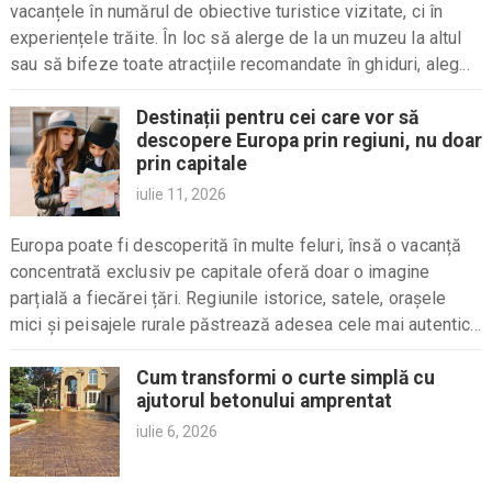
vacanțele în numărul de obiective turistice vizitate, ci în
experiențele trăite. În loc să alerge de la un muzeu la altul
sau să bifeze toate atracțiile recomandate în ghiduri, aleg...
Destinații pentru cei care vor să
descopere Europa prin regiuni, nu doar
prin capitale
iulie 11, 2026
Europa poate fi descoperită în multe feluri, însă o vacanță
concentrată exclusiv pe capitale oferă doar o imagine
parțială a fiecărei țări. Regiunile istorice, satele, orașele
mici și peisajele rurale păstrează adesea cele mai autentice
tradiții, gastronomia locală și ritmul...
Cum transformi o curte simplă cu
ajutorul betonului amprentat
iulie 6, 2026