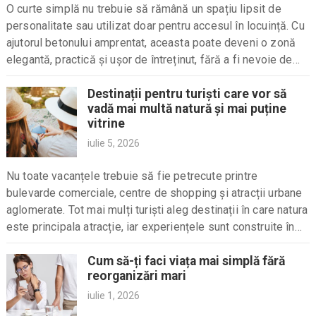
O curte simplă nu trebuie să rămână un spațiu lipsit de
personalitate sau utilizat doar pentru accesul în locuință. Cu
ajutorul betonului amprentat, aceasta poate deveni o zonă
elegantă, practică și ușor de întreținut, fără a fi nevoie de
materiale...
Destinații pentru turiști care vor să
vadă mai multă natură și mai puține
vitrine
iulie 5, 2026
Nu toate vacanțele trebuie să fie petrecute printre
bulevarde comerciale, centre de shopping și atracții urbane
aglomerate. Tot mai mulți turiști aleg destinații în care natura
este principala atracție, iar experiențele sunt construite în
jurul peisajelor spectaculoase, traseelor de drumeție,...
Cum să-ți faci viața mai simplă fără
reorganizări mari
iulie 1, 2026