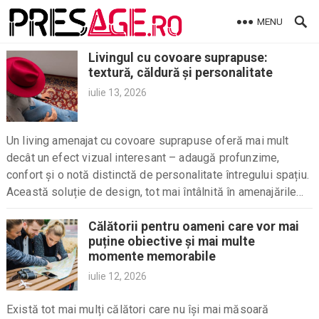
Skip
MENU
to
content
Livingul cu covoare suprapuse:
textură, căldură și personalitate
iulie 13, 2026
Un living amenajat cu covoare suprapuse oferă mai mult
decât un efect vizual interesant – adaugă profunzime,
confort și o notă distinctă de personalitate întregului spațiu.
Această soluție de design, tot mai întâlnită în amenajările
contemporane, permite combinarea diferitelor texturi,...
Călătorii pentru oameni care vor mai
puține obiective și mai multe
momente memorabile
iulie 12, 2026
Există tot mai mulți călători care nu își mai măsoară