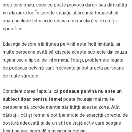
prea tensionați, ceea ce poate provoca dureri sau dificultăți
în relaxarea lor. În aceste situații, abordarea terapeutică
poate include tehnici de relaxare musculară și exerciții
specifice.
Educația despre sănătatea pelvină este încă limitată, iar
multe persoane evită să discute aceste subiecte din cauza
rușinii sau a lipsei de informații. Totuși, problemele legate
de podeaua pelvină sunt frecvente și pot afecta persoane
de toate vârstele.
Conștientizarea faptului că
podeaua pelvină nu este un
subiect doar pentru femei
poate încuraja mai multe
persoane să acorde atenție sănătății acestei zone. Atât
bărbații, cât și femeile pot beneficia de exerciții corecte, de
postură adecvată și de un stil de viață activ care susține
funcționarea normală a mușchilor pelvini.