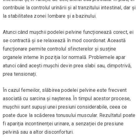
contribuie la controlul urinării și al tranzitului intestinal, dar și
la stabilitatea zonei lombare și a bazinului.
Atunci când mușchii podelei pelvine funcționează corect, ei
se contractă și se relaxează în mod coordonat. Această
funcționare permite controlul sfincterelor și susține
organele interne în poziția lor normală. Problemele apar
atunci când acești mușchi devin prea slabi sau, dimpotrivă,
prea tensionați.
În cazul femeilor, slăbirea podelei pelvine este frecvent
asociată cu sarcina și nașterea. În timpul acestor procese,
mușchii sunt supuși unei presiuni considerabile, ceea ce
poate duce la scăderea tonusului muscular. Rezultatul poate
fi apariția incontinenței urinare, a senzației de presiune
pelvină sau a altor disconforturi.