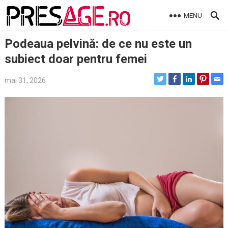
Skip
MENU
to
content
Podeaua pelvină: de ce nu este un
subiect doar pentru femei
mai 31, 2026