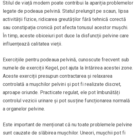
Stilul de viață modern poate contribui la apariția problemelor
legate de podeaua pelvină. Statul prelungit pe scaun, lipsa
activității fizice, ridicarea greutăților fără tehnică corectă
sau constipația cronică pot afecta tonusul acestor mușchi.
În timp, aceste obiceiuri pot duce la disfuncții pelvine care
influențează calitatea vieții.
Exercițiile pentru podeaua pelvină, cunoscute frecvent sub
numele de exerciții Kegel, pot ajuta la întărirea acestei zone.
Aceste exerciții presupun contractarea și relaxarea
controlată a mușchilor pelvini și pot fi realizate discret,
aproape oriunde. Practicate regulat, ele pot îmbunătăți
controlul vezicii urinare și pot susține funcționarea normală
a organelor pelvine.
Este important de menționat că nu toate problemele pelvine
sunt cauzate de slăbirea mușchilor. Uneori, mușchii pot fi