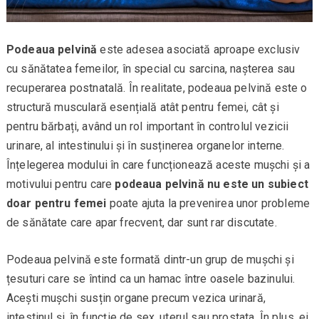
Podeaua pelvină
este adesea asociată aproape exclusiv
cu sănătatea femeilor, în special cu sarcina, nașterea sau
recuperarea postnatală. În realitate, podeaua pelvină este o
structură musculară esențială atât pentru femei, cât și
pentru bărbați, având un rol important în controlul vezicii
urinare, al intestinului și în susținerea organelor interne.
Înțelegerea modului în care funcționează aceste mușchi și a
motivului pentru care
podeaua pelvină nu este un subiect
doar pentru femei
poate ajuta la prevenirea unor probleme
de sănătate care apar frecvent, dar sunt rar discutate.
Podeaua pelvină este formată dintr-un grup de mușchi și
țesuturi care se întind ca un hamac între oasele bazinului.
Acești mușchi susțin organe precum vezica urinară,
intestinul și, în funcție de sex, uterul sau prostata. În plus, ei