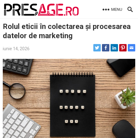
Skip
MENU
to
content
Rolul eticii în colectarea și procesarea
datelor de marketing
iunie 14, 2026