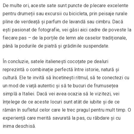
De multe ori, aceste sate sunt puncte de plecare excelente
pentru drumeții sau excursii cu bicicleta, prin peisaje rurale
pline de verdeață și parfum de lavandă sau cimbru. Dacă
ești pasionat de fotografie, vei găsi aici cadre de poveste la
fiecare pas – de la porțile de lemn ale caselor tradiționale,
până la podurile de piatră și grădinile suspendate.
În concluzie, satele italienești cocoțate pe dealuri
reprezintă o combinație perfectă între istorie, natură și
cultură. Ele te invită să încetinești ritmul, să te conectezi cu
un mod de viață autentic și să te bucuri de frumusețea
simplă a Italiei. Dacă vei avea ocazia să le vizitezi, vei
înțelege de ce aceste locuri sunt atât de iubite și de ce
rămân în sufletul celor care le trec pragul pentru mult timp. O
experiență care merită savurată la pas, cu răbdare și cu
inima deschisă.