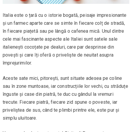
Italia este o țară cu o istorie bogată, peisaje impresionante
și un farmec aparte care se simte în fiecare colț de stradă,
în fiecare piațetă sau pe lângă o cafenea mică. Unul dintre
cele mai fascinante aspecte ale Italiei sunt satele sale
italienești cocoțate pe dealuri, care par desprinse din
povești și care îți oferă o priveliște de neuitat asupra
împrejurimilor.
Aceste sate mici, pitorești, sunt situate adesea pe coline
sau în zone muntoase, iar construcțiile lor vechi, cu străduțe
înguste și case din piatră, te duc cu gândul la vremuri
trecute. Fiecare piatră, fiecare zid spune o poveste, iar
priveliștea de sus, când te plimbi printre ele, este pur și
simplu uluitoare.