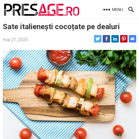
Skip
MENU
to
content
Sate italienești cocoțate pe dealuri
mai 21, 2025