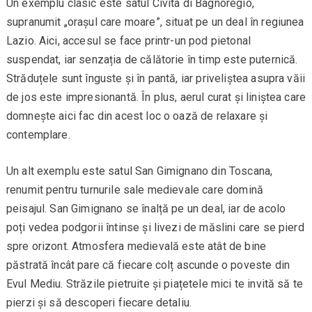
Un exemplu clasic este satul Civita di Bagnoregio,
supranumit „orașul care moare”, situat pe un deal în regiunea
Lazio. Aici, accesul se face printr-un pod pietonal
suspendat, iar senzația de călătorie în timp este puternică.
Străduțele sunt înguste și în pantă, iar priveliștea asupra văii
de jos este impresionantă. În plus, aerul curat și liniștea care
domnește aici fac din acest loc o oază de relaxare și
contemplare.
Un alt exemplu este satul San Gimignano din Toscana,
renumit pentru turnurile sale medievale care domină
peisajul. San Gimignano se înalță pe un deal, iar de acolo
poți vedea podgorii întinse și livezi de măslini care se pierd
spre orizont. Atmosfera medievală este atât de bine
păstrată încât pare că fiecare colț ascunde o poveste din
Evul Mediu. Străzile pietruite și piațetele mici te invită să te
pierzi și să descoperi fiecare detaliu.