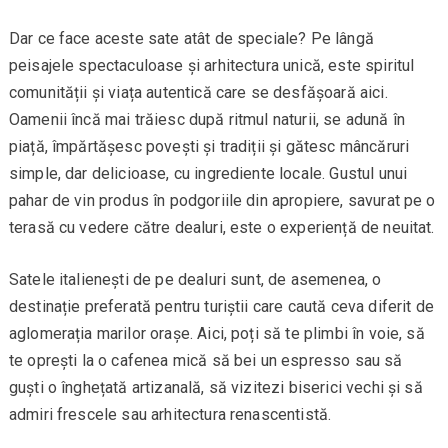
Dar ce face aceste sate atât de speciale? Pe lângă
peisajele spectaculoase și arhitectura unică, este spiritul
comunității și viața autentică care se desfășoară aici.
Oamenii încă mai trăiesc după ritmul naturii, se adună în
piață, împărtășesc povești și tradiții și gătesc mâncăruri
simple, dar delicioase, cu ingrediente locale. Gustul unui
pahar de vin produs în podgoriile din apropiere, savurat pe o
terasă cu vedere către dealuri, este o experiență de neuitat.
Satele italienești de pe dealuri sunt, de asemenea, o
destinație preferată pentru turiștii care caută ceva diferit de
aglomerația marilor orașe. Aici, poți să te plimbi în voie, să
te oprești la o cafenea mică să bei un espresso sau să
guști o înghețată artizanală, să vizitezi biserici vechi și să
admiri frescele sau arhitectura renascentistă.