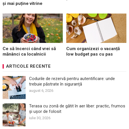
și mai puține vitrine
Ce să încerci când vrei să
Cum organizezi o vacanță
mănânci ca localnicii
low budget pas cu pas
ARTICOLE RECENTE
Codurile de rezervă pentru autentificare: unde
trebuie păstrate în siguranță
august 6, 2026
Terasa cu zonă de gătit în aer liber: practic, frumos
și ușor de folosit
iulie 30, 2026