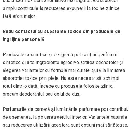
sticlă sau inox sunt alternative mai sigure. Acest obicei
simplu contribuie la reducerea expunerii la toxine zilnice
fără efort major.
Redu contactul cu substanțe toxice din produsele de
îngrijire personală
Produsele cosmetice și de igienă pot conține parfumuri
sintetice și alte ingrediente agresive. Citirea etichetelor și
alegerea variantelor cu formule mai curate ajută la limitarea
absorbției toxice prin piele. Nu este necesar să schimbi
totul dintr-o dată. Începe cu produsele folosite zilnic,
precum deodorantul sau gelul de duș.
Parfumurile de cameră și lumânările parfumate pot contribui,
de asemenea, la poluarea aerului interior. Variantele naturale
sau reducerea utilizării acestora sunt opțiuni mai sănătoase.