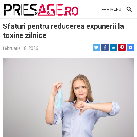
Skip
MENU
to
content
Sfaturi pentru reducerea expunerii la
toxine zilnice
februarie 18, 2026