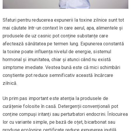
Sfaturi pentru reducerea expunerii la toxine zilnice sunt tot
mai căutate într-un context în care aerul, apa, alimentele și
produsele de uz casnic pot conține substanțe care
afectează sănătatea pe termen lung. Expunerea constantă
la toxine poate influența nivelul de energie, sistemul
hormonal și imunitatea, chiar și atunci când nu există
simptome imediate. Vestea bună este că mici schimbări
conștiente pot reduce semnificativ această încărcare
zilnică.
Un prim pas important este atenția la produsele de
curățenie folosite în casă. Detergenții convenționali pot
conține compuși iritanți sau perturbatori endocrini. Înlocuirea
lor cu variante simple, pe bază de oțet, bicarbonat sau
produse ecologice certificate reduce expunerea inutilă.