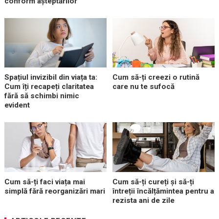
conform așteptărilor
Spațiul invizibil din viața ta:
Cum să-ți creezi o rutină
Cum îți recapeți claritatea
care nu te sufocă
fără să schimbi nimic
evident
Cum să-ți faci viața mai
Cum să-ți cureți și să-ți
simplă fără reorganizări mari
întreții încălțămintea pentru a
rezista ani de zile