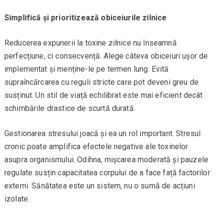
Simplifică și prioritizează obiceiurile zilnice
Reducerea expunerii la toxine zilnice nu înseamnă
perfecțiune, ci consecvență. Alege câteva obiceiuri ușor de
implementat și menține-le pe termen lung. Evită
supraîncărcarea cu reguli stricte care pot deveni greu de
susținut. Un stil de viață echilibrat este mai eficient decât
schimbările drastice de scurtă durată.
Gestionarea stresului joacă și ea un rol important. Stresul
cronic poate amplifica efectele negative ale toxinelor
asupra organismului. Odihna, mișcarea moderată și pauzele
regulate susțin capacitatea corpului de a face față factorilor
externi. Sănătatea este un sistem, nu o sumă de acțiuni
izolate.