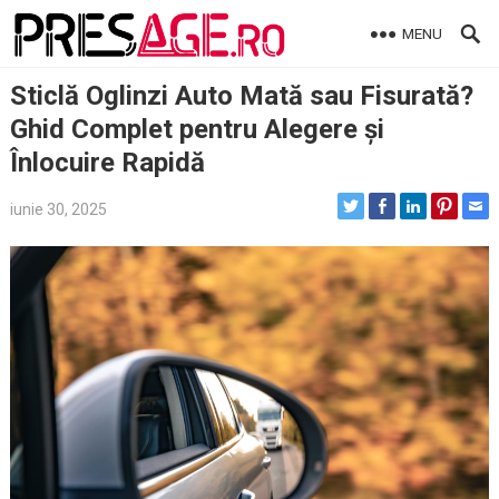
Skip
MENU
to
content
Sticlă Oglinzi Auto Mată sau Fisurată?
Ghid Complet pentru Alegere și
Înlocuire Rapidă
iunie 30, 2025