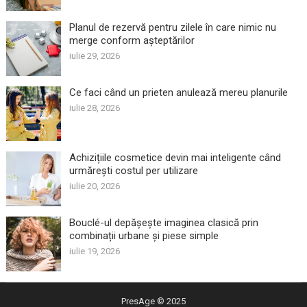
Planul de rezervă pentru zilele în care nimic nu
merge conform așteptărilor
iulie 29, 2026
Ce faci când un prieten anulează mereu planurile
iulie 28, 2026
Achizițiile cosmetice devin mai inteligente când
urmărești costul per utilizare
iulie 20, 2026
Bouclé-ul depășește imaginea clasică prin
combinații urbane și piese simple
iulie 19, 2026
PresAge
© 2025