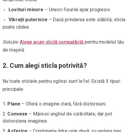
Lovituri minore
– Uneori fisurile apar progresiv.
Vibrații puternice
– Dacă prinderea este slăbită, sticla
poate cădea.
Soluție:
Alege acum sticlă compatibilă
pentru modelul tău
de mașină.
2. Cum alegi sticla potrivită?
Nu toate sticlele pentru oglinzi sunt la fel. Există 3 tipuri
principale:
Plane
– Oferă o imagine clară, fără distorsiuni.
Convexe
– Măresc unghiul de vizibilitate, dar pot
distorsiona imaginea.
Asferice
– Combinație între cele două, cu vedere mai