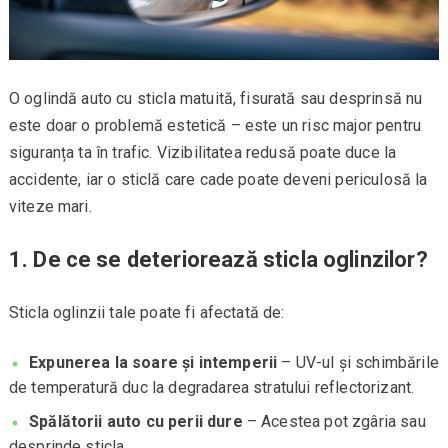
O oglindă auto cu sticla matuită, fisurată sau desprinsă nu
este doar o problemă estetică – este un risc major pentru
siguranța ta în trafic. Vizibilitatea redusă poate duce la
accidente, iar o sticlă care cade poate deveni periculosă la
viteze mari.
1. De ce se deteriorează sticla oglinzilor?
Sticla oglinzii tale poate fi afectată de:
Expunerea la soare și intemperii
– UV-ul și schimbările
de temperatură duc la degradarea stratului reflectorizant.
Spălătorii auto cu perii dure
– Acestea pot zgâria sau
desprinde sticla.