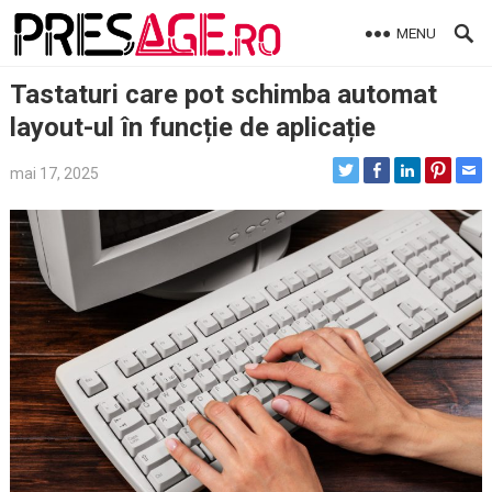
Skip
MENU
to
content
Tastaturi care pot schimba automat
layout-ul în funcție de aplicație
mai 17, 2025