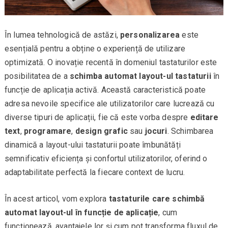
În lumea tehnologică de astăzi,
personalizarea
este
esențială pentru a obține o experiență de utilizare
optimizată. O inovație recentă în domeniul tastaturilor este
posibilitatea de a
schimba automat layout-ul tastaturii
în
funcție de aplicația activă. Această caracteristică poate
adresa nevoile specifice ale utilizatorilor care lucrează cu
diverse tipuri de aplicații, fie că este vorba despre
editare
text
,
programare
,
design grafic
sau
jocuri
. Schimbarea
dinamică a layout-ului tastaturii poate îmbunătăți
semnificativ eficiența și confortul utilizatorilor, oferind o
adaptabilitate perfectă la fiecare context de lucru.
În acest articol, vom explora
tastaturile care schimbă
automat layout-ul în funcție de aplicație
, cum
funcționează, avantajele lor și cum pot transforma fluxul de