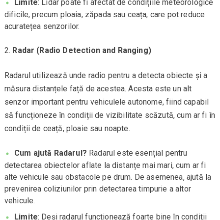
Limite
: Lidar poate fi afectat de condițiile meteorologice
dificile, precum ploaia, zăpada sau ceața, care pot reduce
acuratețea senzorilor.
Radar (Radio Detection and Ranging)
Radarul utilizează unde radio pentru a detecta obiecte și a
măsura distanțele față de acestea. Acesta este un alt
senzor important pentru vehiculele autonome, fiind capabil
să funcționeze în condiții de vizibilitate scăzută, cum ar fi în
condiții de ceață, ploaie sau noapte.
Cum ajută Radarul?
Radarul este esențial pentru
detectarea obiectelor aflate la distanțe mai mari, cum ar fi
alte vehicule sau obstacole pe drum. De asemenea, ajută la
prevenirea coliziunilor prin detectarea timpurie a altor
vehicule.
Limite
: Deși radarul funcționează foarte bine în condiții