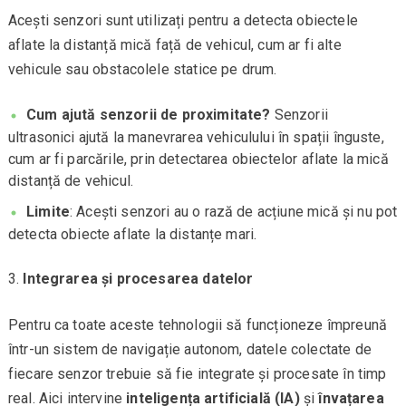
Acești senzori sunt utilizați pentru a detecta obiectele
aflate la distanță mică față de vehicul, cum ar fi alte
vehicule sau obstacolele statice pe drum.
Cum ajută senzorii de proximitate?
Senzorii
ultrasonici ajută la manevrarea vehiculului în spații înguste,
cum ar fi parcările, prin detectarea obiectelor aflate la mică
distanță de vehicul.
Limite
: Acești senzori au o rază de acțiune mică și nu pot
detecta obiecte aflate la distanțe mari.
Integrarea și procesarea datelor
Pentru ca toate aceste tehnologii să funcționeze împreună
într-un sistem de navigație autonom, datele colectate de
fiecare senzor trebuie să fie integrate și procesate în timp
real. Aici intervine
inteligența artificială (IA)
și
învațarea