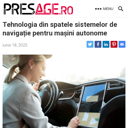
Skip
MENU
to
content
Tehnologia din spatele sistemelor de
navigație pentru mașini autonome
iunie 18, 2025