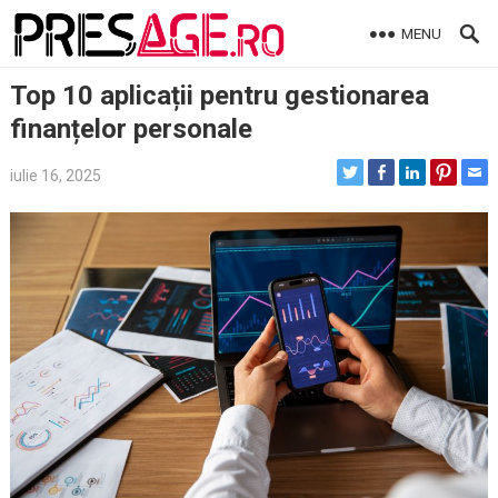
Skip
MENU
to
content
Top 10 aplicații pentru gestionarea
finanțelor personale
iulie 16, 2025