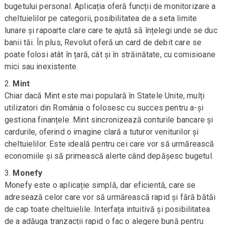
bugetului personal. Aplicația oferă funcții de monitorizare a
cheltuielilor pe categorii, posibilitatea de a seta limite
lunare și rapoarte clare care te ajută să înțelegi unde se duc
banii tăi. În plus, Revolut oferă un card de debit care se
poate folosi atât în țară, cât și în străinătate, cu comisioane
mici sau inexistente.
Mint
Chiar dacă Mint este mai populară în Statele Unite, mulți
utilizatori din România o folosesc cu succes pentru a-și
gestiona finanțele. Mint sincronizează conturile bancare și
cardurile, oferind o imagine clară a tuturor veniturilor și
cheltuielilor. Este ideală pentru cei care vor să urmărească
economiile și să primească alerte când depășesc bugetul.
Monefy
Monefy este o aplicație simplă, dar eficientă, care se
adresează celor care vor să urmărească rapid și fără bătăi
de cap toate cheltuielile. Interfața intuitivă și posibilitatea
de a adăuga tranzacții rapid o fac o alegere bună pentru