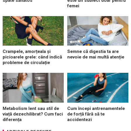
spate sănătos
este un subiect doar pentru
femei
Crampele, amorțeala și
Semne că digestia ta are
picioarele grele: când indică
nevoie de mai multă atenție
probleme de circulație
Metabolism lent sau stil de
Cum începi antrenamentele
viață dezechilibrat? Cum faci
de forță fără să te
diferența
accidentezi