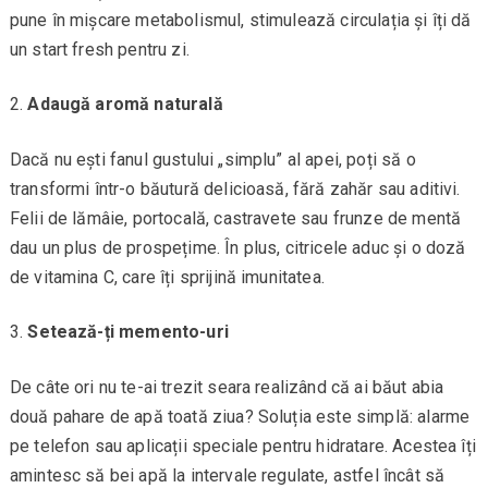
pune în mișcare metabolismul, stimulează circulația și îți dă
un start fresh pentru zi.
Adaugă aromă naturală
Dacă nu ești fanul gustului „simplu” al apei, poți să o
transformi într-o băutură delicioasă, fără zahăr sau aditivi.
Felii de lămâie, portocală, castravete sau frunze de mentă
dau un plus de prospețime. În plus, citricele aduc și o doză
de vitamina C, care îți sprijină imunitatea.
Setează-ți memento-uri
De câte ori nu te-ai trezit seara realizând că ai băut abia
două pahare de apă toată ziua? Soluția este simplă: alarme
pe telefon sau aplicații speciale pentru hidratare. Acestea îți
amintesc să bei apă la intervale regulate, astfel încât să