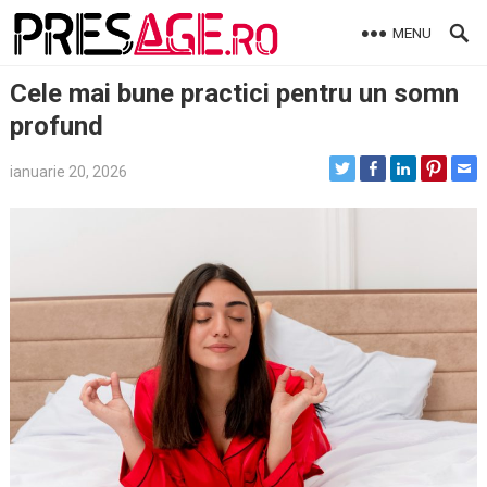
Skip
MENU
to
content
Cele mai bune practici pentru un somn
profund
ianuarie 20, 2026