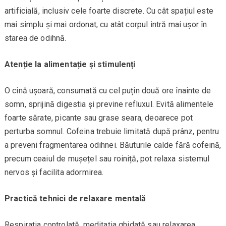
artificială, inclusiv cele foarte discrete. Cu cât spațiul este
mai simplu și mai ordonat, cu atât corpul intră mai ușor în
starea de odihnă.
Atenție la alimentație și stimulenți
O cină ușoară, consumată cu cel puțin două ore înainte de
somn, sprijină digestia și previne refluxul. Evită alimentele
foarte sărate, picante sau grase seara, deoarece pot
perturba somnul. Cofeina trebuie limitată după prânz, pentru
a preveni fragmentarea odihnei. Băuturile calde fără cofeină,
precum ceaiul de mușețel sau roiniță, pot relaxa sistemul
nervos și facilita adormirea.
Practică tehnici de relaxare mentală
Respirația controlată, meditația ghidată sau relaxarea