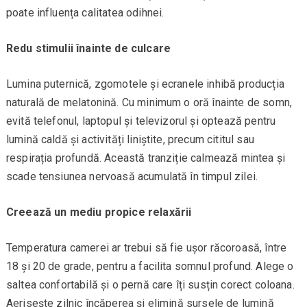
poate influența calitatea odihnei.
Redu stimulii înainte de culcare
Lumina puternică, zgomotele și ecranele inhibă producția
naturală de melatonină. Cu minimum o oră înainte de somn,
evită telefonul, laptopul și televizorul și optează pentru
lumină caldă și activități liniștite, precum cititul sau
respirația profundă. Această tranziție calmează mintea și
scade tensiunea nervoasă acumulată în timpul zilei.
Creează un mediu propice relaxării
Temperatura camerei ar trebui să fie ușor răcoroasă, între
18 și 20 de grade, pentru a facilita somnul profund. Alege o
saltea confortabilă și o pernă care îți susțin corect coloana.
Aerisește zilnic încăperea și elimină sursele de lumină