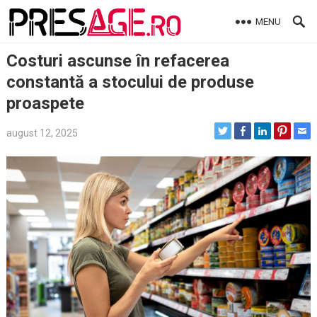
Skip
MENU
to
content
Costuri ascunse în refacerea
constantă a stocului de produse
proaspete
august 12, 2025