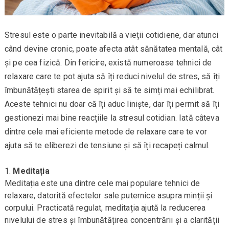
Stresul este o parte inevitabilă a vieții cotidiene, dar atunci
când devine cronic, poate afecta atât sănătatea mentală, cât
și pe cea fizică. Din fericire, există numeroase tehnici de
relaxare care te pot ajuta să îți reduci nivelul de stres, să îți
îmbunătățești starea de spirit și să te simți mai echilibrat.
Aceste tehnici nu doar că îți aduc liniște, dar îți permit să îți
gestionezi mai bine reacțiile la stresul cotidian. Iată câteva
dintre cele mai eficiente metode de relaxare care te vor
ajuta să te eliberezi de tensiune și să îți recapeți calmul.
Meditația
Meditația este una dintre cele mai populare tehnici de
relaxare, datorită efectelor sale puternice asupra minții și
corpului. Practicată regulat, meditația ajută la reducerea
nivelului de stres și îmbunătățirea concentrării și a clarității