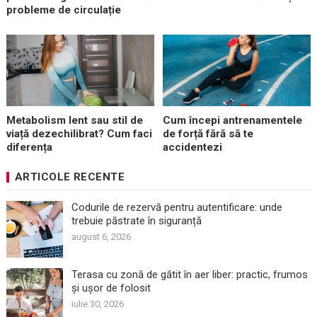
probleme de circulație
Metabolism lent sau stil de
Cum începi antrenamentele
viață dezechilibrat? Cum faci
de forță fără să te
diferența
accidentezi
ARTICOLE RECENTE
Codurile de rezervă pentru autentificare: unde
trebuie păstrate în siguranță
august 6, 2026
Terasa cu zonă de gătit în aer liber: practic, frumos
și ușor de folosit
iulie 30, 2026