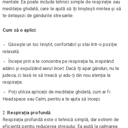
mentale. Ea poate include tehnici simple de respirație sau
meditație ghidată, care te ajută să îți liniștești mintea și să
te detașezi de gândurile stresante.
Cum să o aplici:
Găsește un loc liniștit, confortabil și stai într-o poziție
relaxată.
Începe prin a te concentra pe respirația ta, inspirând
adânc și expulzând aerul încet. Dacă îți apar gânduri, nu te
judeca, ci lasă-le să treacă și adu-ți din nou atenția la
respirație.
Poți utiliza aplicații de meditație ghidată, cum ar fi
Headspace sau Calm, pentru a te ajuta să începi.
Respirația profundă
Respirația profundă este o tehnică simplă, dar extrem de
eficientă pentru reducerea stresului. Ea ajută la calmarea