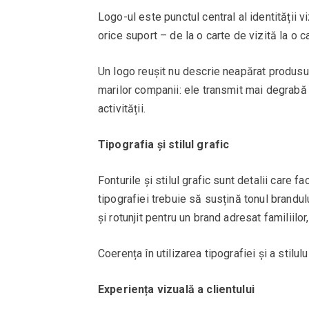
Logo-ul este punctul central al identității 
orice suport – de la o carte de vizită la o 
Un logo reușit nu descrie neapărat produsul
marilor companii: ele transmit mai degrabă 
activității.
Tipografia și stilul grafic
Fonturile și stilul grafic sunt detalii care f
tipografiei trebuie să susțină tonul brandu
și rotunjit pentru un brand adresat familiilo
Coerența în utilizarea tipografiei și a stilu
Experiența vizuală a clientului