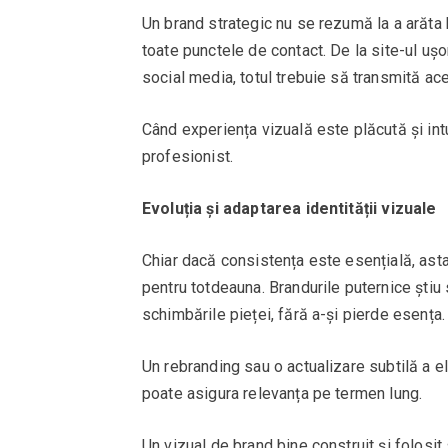
Un brand strategic nu se rezumă la a arăta bi
toate punctele de contact. De la site-ul ușo
social media, totul trebuie să transmită a
Când experiența vizuală este plăcută și intu
profesionist.
Evoluția și adaptarea identității vizuale
Chiar dacă consistența este esențială, as
pentru totdeauna. Brandurile puternice știu s
schimbările pieței, fără a-și pierde esența.
Un rebranding sau o actualizare subtilă a el
poate asigura relevanța pe termen lung.
Un vizual de brand bine construit și folosi