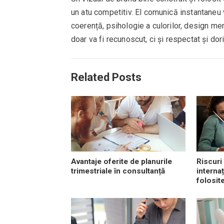
un atu competitiv. El comunică instantaneu va
coerență, psihologie a culorilor, design me
doar va fi recunoscut, ci și respectat și dori
Related Posts
Avantaje oferite de planurile
Riscuri 
trimestriale în consultanță
internaț
folosit