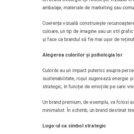
ambalaje, materiale de marketing sau comun
Coerența vizuală construiește recunoaștere
culoare, un tip de imagine sau un stil grafi
și face ca brandul să fie mai ușor de reținut
Alegerea culorilor și psihologia lor
Culorile au un impact puternic asupra percep
sustenabilitate, roșul sugerează energie și
strategic, în funcție de emoțiile pe care vre
Un brand premium, de exemplu, va folosi ad
minimalist. În schimb, un brand destinat tine
Logo-ul ca simbol strategic