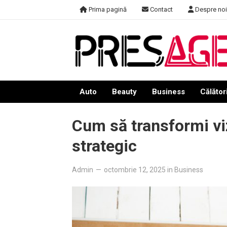
Skip
Prima pagină
Contact
Despre noi
to
content
Auto
Beauty
Business
Călători
Cum să transformi viz
strategic
Admin
—
octombrie 12, 2025
in
Business