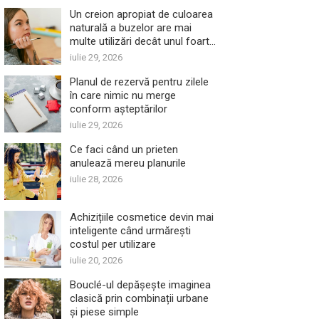
Un creion apropiat de culoarea
naturală a buzelor are mai
multe utilizări decât unul foarte
închis
iulie 29, 2026
Planul de rezervă pentru zilele
în care nimic nu merge
conform așteptărilor
iulie 29, 2026
Ce faci când un prieten
anulează mereu planurile
iulie 28, 2026
Achizițiile cosmetice devin mai
inteligente când urmărești
costul per utilizare
iulie 20, 2026
Bouclé-ul depășește imaginea
clasică prin combinații urbane
și piese simple