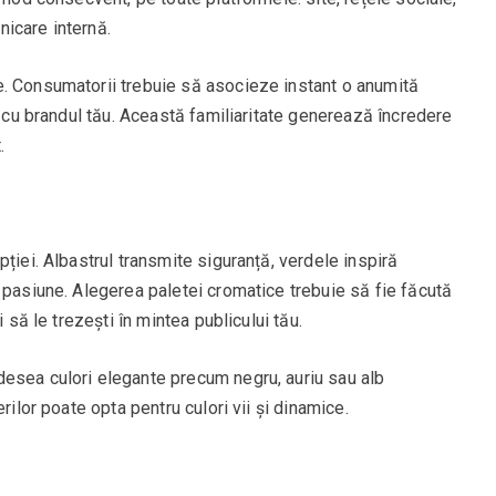
icare internă.
. Consumatorii trebuie să asocieze instant o anumită
c cu brandul tău. Această familiaritate generează încredere
.
ției. Albastrul transmite siguranță, verdele inspiră
 pasiune. Alegerea paletei cromatice trebuie să fie făcută
i să le trezești în mintea publicului tău.
esea culori elegante precum negru, auriu sau alb
rilor poate opta pentru culori vii și dinamice.