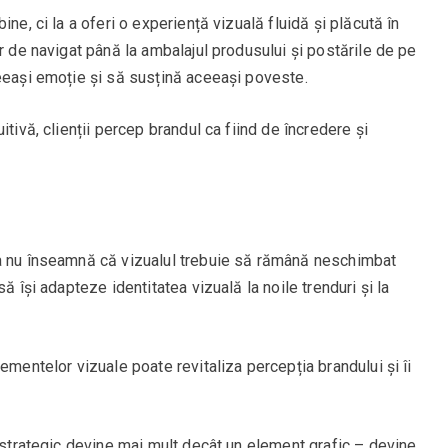
ne, ci la a oferi o experiență vizuală fluidă și plăcută în
r de navigat până la ambalajul produsului și postările de pe
ceeași emoție și să susțină aceeași poveste.
itivă, clienții percep brandul ca fiind de încredere și
ta nu înseamnă că vizualul trebuie să rămână neschimbat
ă își adapteze identitatea vizuală la noile trenduri și la
ementelor vizuale poate revitaliza percepția brandului și îi
t strategic devine mai mult decât un element grafic – devine