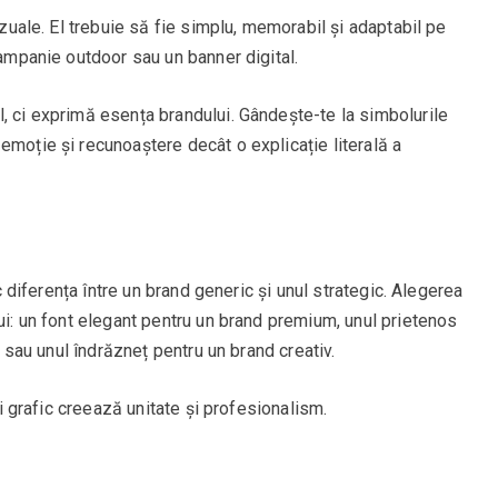
vizuale. El trebuie să fie simplu, memorabil și adaptabil pe
campanie outdoor sau un banner digital.
, ci exprimă esența brandului. Gândește-te la simbolurile
emoție și recunoaștere decât o explicație literală a
ac diferența între un brand generic și unul strategic. Alegerea
lui: un font elegant pentru un brand premium, unul prietenos
r, sau unul îndrăzneț pentru un brand creativ.
lui grafic creează unitate și profesionalism.