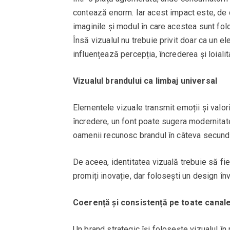
contează enorm. Iar acest impact este, de ce
imaginile și modul în care acestea sunt fol
Însă vizualul nu trebuie privit doar ca un e
influențează percepția, încrederea și loialita
Vizualul brandului ca limbaj universal
Elementele vizuale transmit emoții și valor
încredere, un font poate sugera modernitate
oamenii recunosc brandul în câteva secund
De aceea, identitatea vizuală trebuie să fie
promiți inovație, dar folosești un design în
Coerență și consistență pe toate canal
Un brand strategic își folosește vizualul în