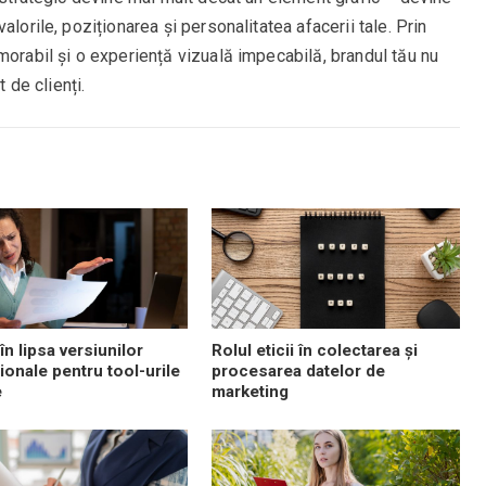
lorile, poziționarea și personalitatea afacerii tale. Prin
morabil și o experiență vizuală impecabilă, brandul tău nu
t de clienți.
în lipsa versiunilor
Rolul eticii în colectarea și
ionale pentru tool-urile
procesarea datelor de
e
marketing