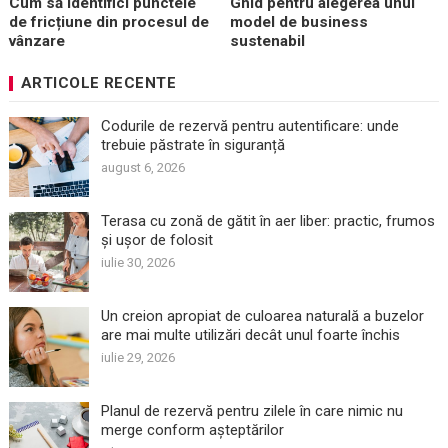
Cum să identifici punctele
Ghid pentru alegerea unui
de fricțiune din procesul de
model de business
vânzare
sustenabil
ARTICOLE RECENTE
Codurile de rezervă pentru autentificare: unde
trebuie păstrate în siguranță
august 6, 2026
Terasa cu zonă de gătit în aer liber: practic, frumos
și ușor de folosit
iulie 30, 2026
Un creion apropiat de culoarea naturală a buzelor
are mai multe utilizări decât unul foarte închis
iulie 29, 2026
Planul de rezervă pentru zilele în care nimic nu
merge conform așteptărilor