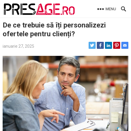
Skip
MENU
to
content
De ce trebuie să îți personalizezi
ofertele pentru clienți?
ianuarie 27, 2025