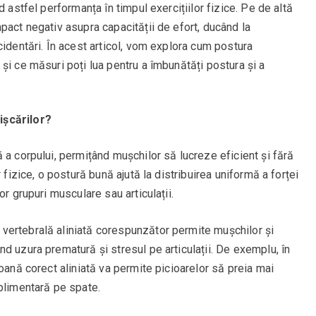
d astfel performanța în timpul exercițiilor fizice. Pe de altă
pact negativ asupra capacității de efort, ducând la
cidentări. În acest articol, vom explora cum postura
și ce măsuri poți lua pentru a îmbunătăți postura și a
ișcărilor?
 a corpului, permițând mușchilor să lucreze eficient și fără
 fizice, o postură bună ajută la distribuirea uniformă a forței
or grupuri musculare sau articulații.
 vertebrală aliniată corespunzător permite mușchilor și
d uzura prematură și stresul pe articulații. De exemplu, în
oană corect aliniată va permite picioarelor să preia mai
plimentară pe spate.