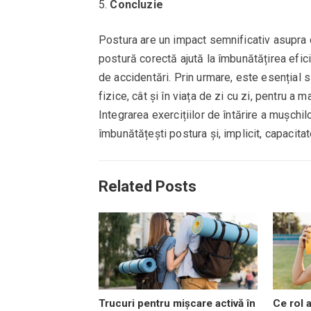
Concluzie
Postura are un impact semnificativ asupra ca
postură corectă ajută la îmbunătățirea eficie
de accidentări. Prin urmare, este esențial să 
fizice, cât și în viața de zi cu zi, pentru 
Integrarea exercițiilor de întărire a mușchilor
îmbunătățești postura și, implicit, capacitat
Related Posts
Trucuri pentru mișcare activă în
Ce rol 