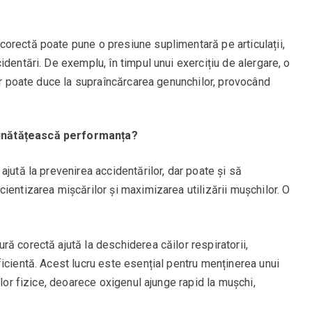
ncorectă poate pune o presiune suplimentară pe articulații,
dentări. De exemplu, în timpul unui exercițiu de alergare, o
lor poate duce la supraîncărcarea genunchilor, provocând
unătățească performanța?
jută la prevenirea accidentărilor, dar poate și să
ientizarea mișcărilor și maximizarea utilizării mușchilor. O
ură corectă ajută la deschiderea căilor respiratorii,
icientă. Acest lucru este esențial pentru menținerea unui
ilor fizice, deoarece oxigenul ajunge rapid la mușchi,