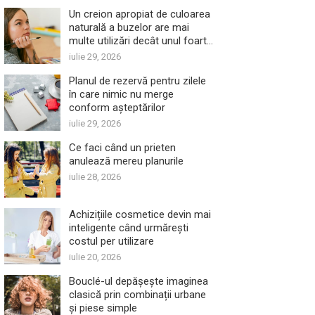
Un creion apropiat de culoarea
naturală a buzelor are mai
multe utilizări decât unul foarte
închis
iulie 29, 2026
Planul de rezervă pentru zilele
în care nimic nu merge
conform așteptărilor
iulie 29, 2026
Ce faci când un prieten
anulează mereu planurile
iulie 28, 2026
Achizițiile cosmetice devin mai
inteligente când urmărești
costul per utilizare
iulie 20, 2026
Bouclé-ul depășește imaginea
clasică prin combinații urbane
și piese simple