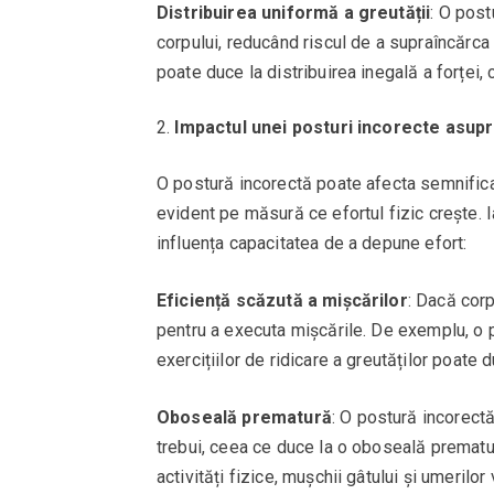
Distribuirea uniformă a greutății
: O post
corpului, reducând riscul de a supraîncărca 
poate duce la distribuirea inegală a forței,
Impactul unei posturi incorecte asupr
O postură incorectă poate afecta semnifica
evident pe măsură ce efortul fizic crește. 
influența capacitatea de a depune efort:
Eficiență scăzută a mișcărilor
: Dacă corp
pentru a executa mișcările. De exemplu, o po
exercițiilor de ridicare a greutăților poate 
Oboseală prematură
: O postură incorect
trebui, ceea ce duce la o oboseală prematur
activități fizice, mușchii gâtului și umerilo