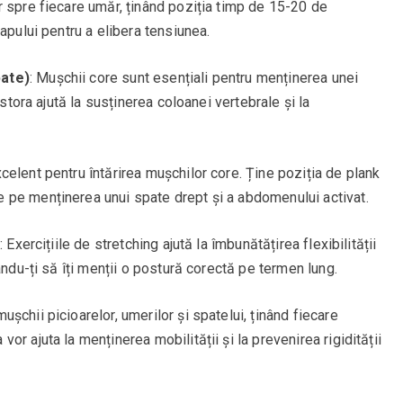
or spre fiecare umăr, ținând poziția timp de 15-20 de
apului pentru a elibera tensiunea.
pate)
: Mușchii core sunt esențiali pentru menținerea unei
estora ajută la susținerea coloanei vertebrale și la
xcelent pentru întărirea mușchilor core. Ține poziția de plank
 pe menținerea unui spate drept și a abdomenului activat.
e
: Exercițiile de stretching ajută la îmbunătățirea flexibilității
ându-ți să îți menții o postură corectă pe termen lung.
ușchii picioarelor, umerilor și spatelui, ținând fiecare
r ajuta la menținerea mobilității și la prevenirea rigidității