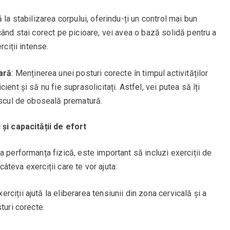
 la stabilizarea corpului, oferindu-ți un control mai bun
când stai corect pe picioare, vei avea o bază solidă pentru a
rciții intense.
ară
: Menținerea unei posturi corecte în timpul activităților
ent și să nu fie suprasolicitați. Astfel, vei putea să îți
riscul de oboseală prematură.
 și capacității de efort
a performanța fizică, este important să incluzi exerciții de
 câteva exerciții care te vor ajuta:
erciții ajută la eliberarea tensiunii din zona cervicală și a
turi corecte.