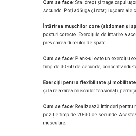
Cum se face
: Stai drept și trage capul uș
secunde. Poți adăuga și rotații ușoare ale c
Întărirea mușchilor core (abdomen și s
posturi corecte. Exercițiile de întărire a ac
prevenirea durerilor de spate.
Cum se face
: Plank-ul este un exercițiu e
timp de 30-60 de secunde, concentrându-te
Exerciții pentru flexibilitate și mobilitat
și la relaxarea mușchilor tensionați, permiț
Cum se face
: Realizează întinderi pentru m
poziție timp de 20-30 de secunde. Acestea vo
musculare.