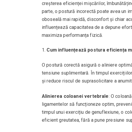
creșterea eficienței mișcărilor, îmbunătățin
parte, o postură incorectă poate avea un im
oboseală mai rapidă, disconfort și chiar ac
influențează capacitatea de a depune efort 
maximiza performanța fizică.
Cum influențează postura eficiența m
O postură corectă asigură o aliniere optimă
tensiune suplimentară. În timpul exercițiilor
și reduce riscul de suprasolicitare a anumit
Alinierea coloanei vertebrale
: O coloană
ligamentelor să funcționeze optim, prevenin
timpul unui exercițiu de genuflexiune, o col
eficient greutatea, fără a pune presiune su