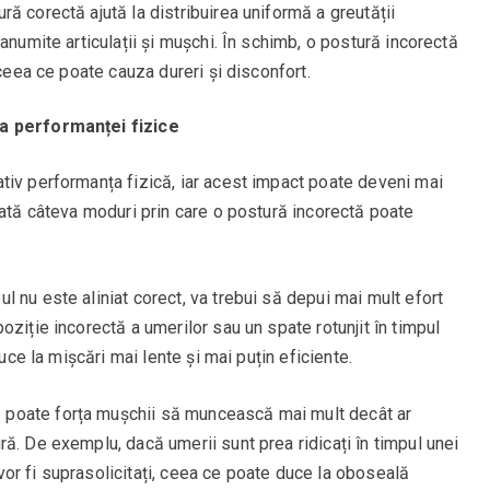
ură corectă ajută la distribuirea uniformă a greutății
anumite articulații și mușchi. În schimb, o postură incorectă
 ceea ce poate cauza dureri și disconfort.
a performanței fizice
tiv performanța fizică, iar acest impact poate deveni mai
Iată câteva moduri prin care o postură incorectă poate
ul nu este aliniat corect, va trebui să depui mai mult efort
ziție incorectă a umerilor sau un spate rotunjit în timpul
duce la mișcări mai lente și mai puțin eficiente.
ă poate forța mușchii să muncească mai mult decât ar
ă. De exemplu, dacă umerii sunt prea ridicați în timpul unei
r vor fi suprasolicitați, ceea ce poate duce la oboseală