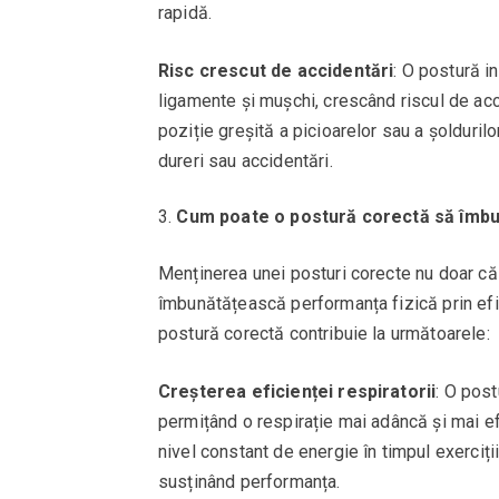
rapidă.
Risc crescut de accidentări
: O postură i
ligamente și mușchi, crescând riscul de acci
poziție greșită a picioarelor sau a șolduri
dureri sau accidentări.
Cum poate o postură corectă să îmb
Menținerea unei posturi corecte nu doar că a
îmbunătățească performanța fizică prin efic
postură corectă contribuie la următoarele:
Creșterea eficienței respiratorii
: O post
permițând o respirație mai adâncă și mai ef
nivel constant de energie în timpul exerciți
susținând performanța.