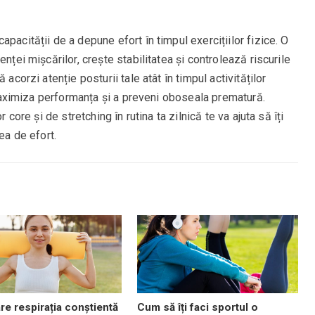
pacității de a depune efort în timpul exercițiilor fizice. O
nței mișcărilor, crește stabilitatea și controlează riscurile
acorzi atenție posturii tale atât în timpul activităților
a maximiza performanța și a preveni oboseala prematură.
 core și de stretching în rutina ta zilnică te va ajuta să îți
ea de efort.
are respirația conștientă
Cum să îți faci sportul o