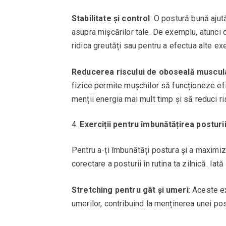
Stabilitate și control
: O postură bună ajută
asupra mișcărilor tale. De exemplu, atunci 
ridica greutăți sau pentru a efectua alte exe
Reducerea riscului de oboseală muscul
fizice permite mușchilor să funcționeze efici
menții energia mai mult timp și să reduci 
Exerciții pentru îmbunătățirea posturii
Pentru a-ți îmbunătăți postura și a maximiz
corectare a posturii în rutina ta zilnică. Iată
Stretching pentru gât și umeri
: Aceste ex
umerilor, contribuind la menținerea unei pos