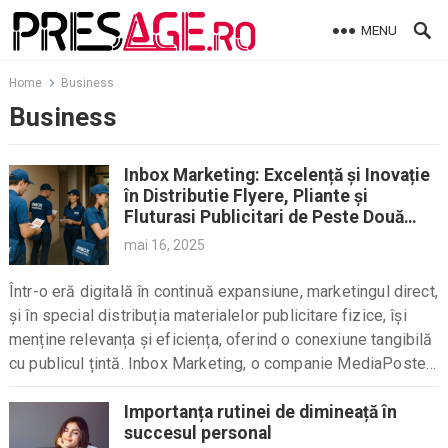
Skip
MENU
to
content
Home
Business
Business
Inbox Marketing: Excelență și Inovație
în Distributie Flyere, Pliante și
Fluturasi Publicitari de Peste Două
Decenii
mai 16, 2025
Într-o eră digitală în continuă expansiune, marketingul direct,
și în special distribuția materialelor publicitare fizice, își
menține relevanța și eficiența, oferind o conexiune tangibilă
cu publicul țintă. Inbox Marketing, o companie MediaPoste
Hit Mail, se impune de aproape două decenii...
Importanța rutinei de dimineață în
succesul personal