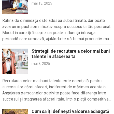
mai 13, 2025
Rutina de dimineață este adesea subestimată, dar poate
avea un impact semnificativ asupra succesului tău personal.
Modul în care îți începi ziua poate influența întreaga
perioadă care urmează, ajutându-te să fii mai productiv, mai
concentrat și mai optimist. O rutină...
Strategii de recrutare a celor mai buni
talente în afacerea ta
mai 3, 2025
Recrutarea celor mai buni talente este esențială pentru
succesul oricărei afaceri, indiferent de mărimea acesteia.
Angajarea persoanelor potrivite poate face diferența între
succesul și stagnarea afacerii tale. Într-o piață competitivă,
atragerea și păstrarea celor mai buni angajați nu este doar...
Cum să îți definești valoarea adăugată