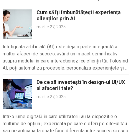
Cum să îți îmbunătățești experiența
clienților prin AI
martie 27, 2025
Inteligența artificială (AI) este deja o parte integrantă a
multor afaceri de succes, având un impact semnificativ
asupra modului în care interacționezi cu clienții tăi. Folosind
AI, poți automatiza procesele, personaliza experiențele și
anticipa nevoile clienților, creând astfel o experiență...
De ce să investești în design-ul UI/UX
al afacerii tale?
martie 27, 2025
Într-o lume digitală în care utilizatorii au la dispoziție o
mulțime de opțiuni, experiența pe care o oferi pe site-ul tău
sau pe aplicația ta poate face diferența între succes și eșec.