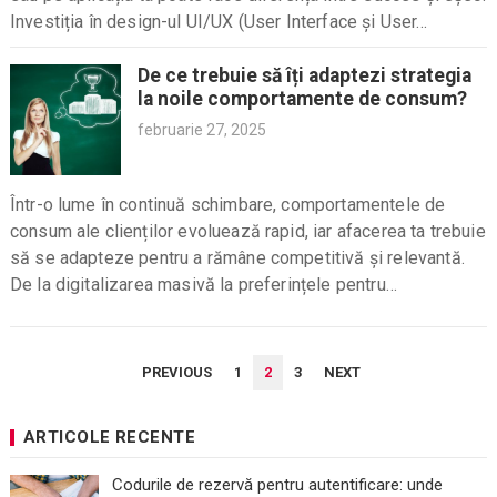
Investiția în design-ul UI/UX (User Interface și User...
De ce trebuie să îți adaptezi strategia
la noile comportamente de consum?
februarie 27, 2025
Într-o lume în continuă schimbare, comportamentele de
consum ale clienților evoluează rapid, iar afacerea ta trebuie
să se adapteze pentru a rămâne competitivă și relevantă.
De la digitalizarea masivă la preferințele pentru
sustenabilitate și personalizare, schimbările în modul în
care...
PAGINAȚIE
PREVIOUS
1
2
3
NEXT
ARTICOLE
ARTICOLE RECENTE
Codurile de rezervă pentru autentificare: unde