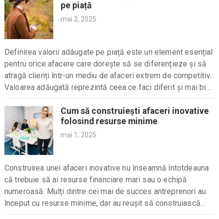
pe piață
mai 2, 2025
Definirea valorii adăugate pe piață este un element esențial
pentru orice afacere care dorește să se diferențieze și să
atragă clienți într-un mediu de afaceri extrem de competitiv.
Valoarea adăugată reprezintă ceea ce faci diferit și mai bine
decât concurența,...
Cum să construiești afaceri inovative
folosind resurse minime
mai 1, 2025
Construirea unei afaceri inovative nu înseamnă întotdeauna
că trebuie să ai resurse financiare mari sau o echipă
numeroasă. Mulți dintre cei mai de succes antreprenori au
început cu resurse minime, dar au reușit să construiască
afaceri de succes prin creativitate,...