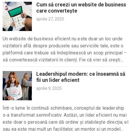
Cum să creezi un website de business
care convertește
aprilie 27, 2025
Un website de business eficient nu este doar un loc unde
vizitatorii află despre produsele sau serviciile tale; este o
platformă care trebuie să îndeplinească un scop principal –
să convertească vizitatorii în clienți. Fie că vrei să crești
vânzările,...
Leadershipul modern: ce înseamnă să
fii un lider eficient
aprilie 9, 2025
Într-o lume în continuă schimbare, conceptul de leadership
s-a transformat semnificativ. Astăzi, un lider eficient nu mai
este doar o persoană care dă ordine și stabilește direcția; el
sau ea este mai mult un facilitator, un mentor și un model...