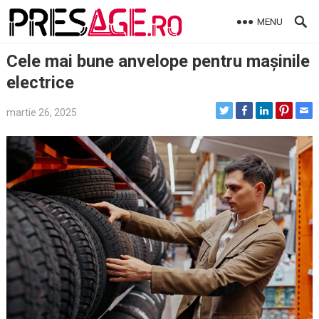
Skip
MENU
to
content
Cele mai bune anvelope pentru mașinile
electrice
martie 26, 2025