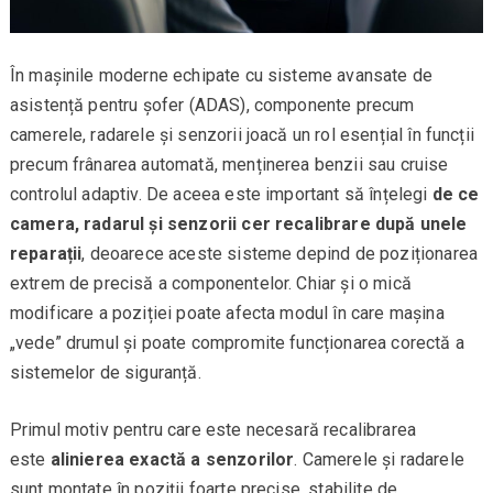
În mașinile moderne echipate cu sisteme avansate de
asistență pentru șofer (ADAS), componente precum
camerele, radarele și senzorii joacă un rol esențial în funcții
precum frânarea automată, menținerea benzii sau cruise
controlul adaptiv. De aceea este important să înțelegi
de ce
camera, radarul și senzorii cer recalibrare după unele
reparații
, deoarece aceste sisteme depind de poziționarea
extrem de precisă a componentelor. Chiar și o mică
modificare a poziției poate afecta modul în care mașina
„vede” drumul și poate compromite funcționarea corectă a
sistemelor de siguranță.
Primul motiv pentru care este necesară recalibrarea
este
alinierea exactă a senzorilor
. Camerele și radarele
sunt montate în poziții foarte precise, stabilite de