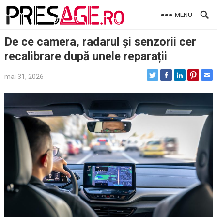
Skip
MENU
to
content
De ce camera, radarul și senzorii cer
recalibrare după unele reparații
mai 31, 2026